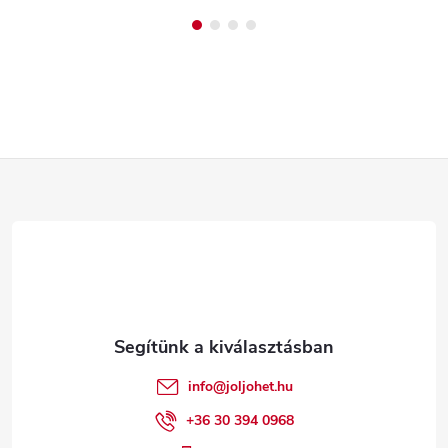
L
á
b
l
é
info
@
joljohet.hu
c
+36 30 394 0968