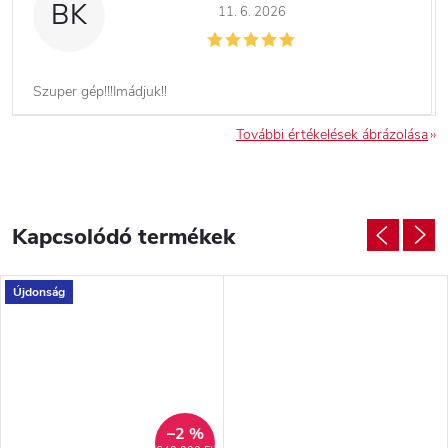
BK
11. 6. 2026
Szuper gép!!!Imádjuk!!
További értékelések ábrázolása
Kapcsolódó termékek
Újdonság
–2 %