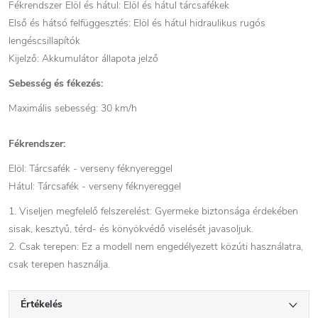
Fékrendszer Elöl és hátul: Elöl és hátul tárcsafékek
Első és hátsó felfüggesztés: Elöl és hátul hidraulikus rugós
lengéscsillapítók
Kijelző: Akkumulátor állapota jelző
Sebesség és fékezés:
Maximális sebesség: 30 km/h
Fékrendszer:
Elöl: Tárcsafék - verseny féknyereggel
Hátul: Tárcsafék - verseny féknyereggel
1. Viseljen megfelelő felszerelést: Gyermeke biztonsága érdekében
sisak, kesztyű, térd- és könyökvédő viselését javasoljuk.
2. Csak terepen: Ez a modell nem engedélyezett közúti használatra,
csak terepen használja.
Értékelés