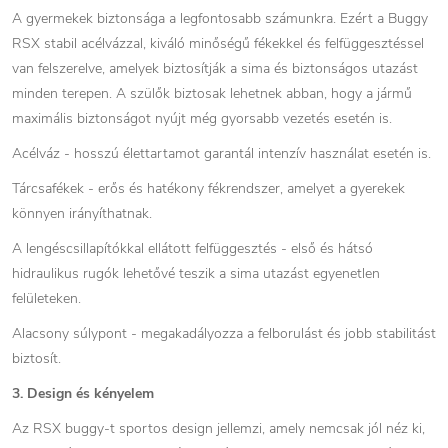
A gyermekek biztonsága a legfontosabb számunkra. Ezért a Buggy
RSX stabil acélvázzal, kiváló minőségű fékekkel és felfüggesztéssel
van felszerelve, amelyek biztosítják a sima és biztonságos utazást
minden terepen. A szülők biztosak lehetnek abban, hogy a jármű
maximális biztonságot nyújt még gyorsabb vezetés esetén is.
Acélváz - hosszú élettartamot garantál intenzív használat esetén is.
Tárcsafékek - erős és hatékony fékrendszer, amelyet a gyerekek
könnyen irányíthatnak.
A lengéscsillapítókkal ellátott felfüggesztés - első és hátsó
hidraulikus rugók lehetővé teszik a sima utazást egyenetlen
felületeken.
Alacsony súlypont - megakadályozza a felborulást és jobb stabilitást
biztosít.
3. Design és kényelem
Az RSX buggy-t sportos design jellemzi, amely nemcsak jól néz ki,