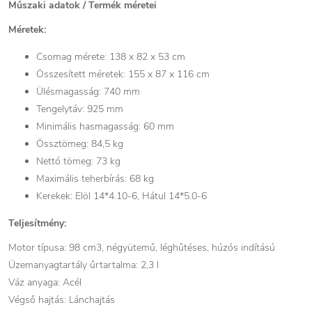
Műszaki adatok / Termék méretei
Méretek:
Csomag mérete: 138 x 82 x 53 cm
Összesített méretek: 155 x 87 x 116 cm
Ülésmagasság: 740 mm
Tengelytáv: 925 mm
Minimális hasmagasság: 60 mm
Össztömeg: 84,5 kg
Nettó tömeg: 73 kg
Maximális teherbírás: 68 kg
Kerekek: Elöl 14*4.10-6, Hátul 14*5.0-6
Teljesítmény:
Motor típusa: 98 cm3, négyütemű, léghűtéses, húzós indítású
Üzemanyagtartály űrtartalma: 2,3 l
Váz anyaga: Acél
Végső hajtás: Lánchajtás