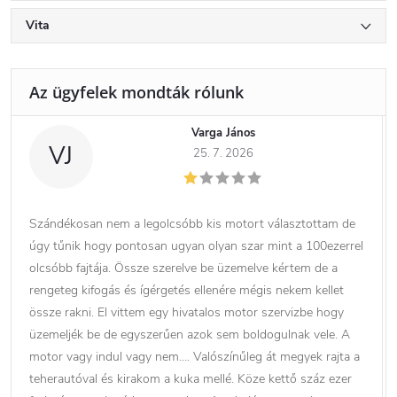
Vita
Varga János
VJ
25. 7. 2026
Szándékosan nem a legolcsóbb kis motort választottam de
úgy tűnik hogy pontosan ugyan olyan szar mint a 100ezerrel
olcsóbb fajtája. Össze szerelve be üzemelve kértem de a
rengeteg kifogás és ígérgetés ellenére mégis nekem kellet
össze rakni. El vittem egy hivatalos motor szervizbe hogy
üzemeljék be de egyszerűen azok sem boldogulnak vele. A
motor vagy indul vagy nem…. Valószínűleg át megyek rajta a
teherautóval és kirakom a kuka mellé. Köze kettő száz ezer