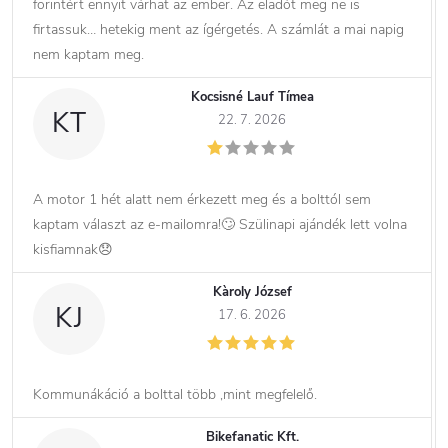
forintért ennyit várhat az ember. Az eladót meg ne is
firtassuk… hetekig ment az ígérgetés. A számlát a mai napig
nem kaptam meg.
Kocsisné Lauf Tímea
KT
22. 7. 2026
A motor 1 hét alatt nem érkezett meg és a bolttól sem
kaptam választ az e-mailomra!🙄 Szülinapi ajándék lett volna
kisfiamnak😞
Kàroly József
KJ
17. 6. 2026
Kommunákáció a bolttal több ,mint megfelelő.
Bikefanatic Kft.