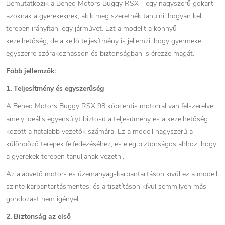
Bemutatkozik a Beneo Motors Buggy RSX - egy nagyszerű gokart
azoknak a gyerekeknek, akik meg szeretnék tanulni, hogyan kell
terepen irányítani egy járművet. Ezt a modellt a könnyű
kezelhetőség, de a kellő teljesítmény is jellemzi, hogy gyermeke
egyszerre szórakozhasson és biztonságban is érezze magát.
Főbb jellemzők:
1. Teljesítmény és egyszerűség
A Beneo Motors Buggy RSX 98 köbcentis motorral van felszerelve,
amely ideális egyensúlyt biztosít a teljesítmény és a kezelhetőség
között a fiatalabb vezetők számára. Ez a modell nagyszerű a
különböző terepek felfedezéséhez, és elég biztonságos ahhoz, hogy
a gyerekek terepen tanuljanak vezetni.
Az alapvető motor- és üzemanyag-karbantartáson kívül ez a modell
szinte karbantartásmentes, és a tisztításon kívül semmilyen más
gondozást nem igényel.
2. Biztonság az első