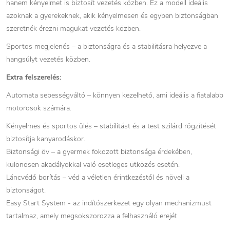
hanem kényelmet is biztosít vezetés közben. Ez a modell ideális
azoknak a gyerekeknek, akik kényelmesen és egyben biztonságban
szeretnék érezni magukat vezetés közben.
Sportos megjelenés – a biztonságra és a stabilitásra helyezve a
hangsúlyt vezetés közben.
Extra felszerelés:
Automata sebességváltó – könnyen kezelhető, ami ideális a fiatalabb
motorosok számára.
Kényelmes és sportos ülés – stabilitást és a test szilárd rögzítését
biztosítja kanyarodáskor.
Biztonsági öv – a gyermek fokozott biztonsága érdekében,
különösen akadályokkal való esetleges ütközés esetén.
Láncvédő borítás – véd a véletlen érintkezéstől és növeli a
biztonságot.
Easy Start System - az indítószerkezet egy olyan mechanizmust
tartalmaz, amely megsokszorozza a felhasználó erejét