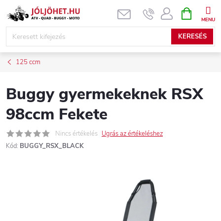
Ugrás
KOSÁR
a
fő
KERESÉS
tartalomhoz
125 ccm
Buggy gyermekeknek RSX
98ccm Fekete
Nincs értékelés
Ugrás az értékeléshez
Kód:
BUGGY_RSX_BLACK