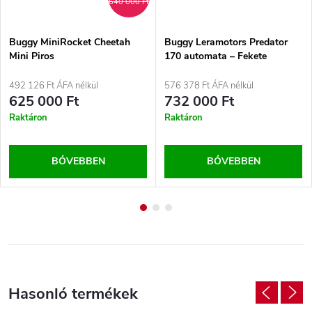
640 000 Ft
Buggy MiniRocket Cheetah
Buggy Leramotors Predator
Mini Piros
170 automata – Fekete
492 126 Ft ÁFA nélkül
576 378 Ft ÁFA nélkül
625 000 Ft
732 000 Ft
Raktáron
Raktáron
BŐVEBBEN
BŐVEBBEN