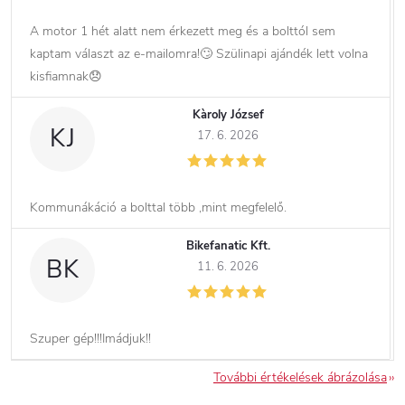
A motor 1 hét alatt nem érkezett meg és a bolttól sem
kaptam választ az e-mailomra!🙄 Szülinapi ajándék lett volna
kisfiamnak😞
Kàroly József
KJ
17. 6. 2026
Kommunákáció a bolttal több ,mint megfelelő.
Bikefanatic Kft.
BK
11. 6. 2026
Szuper gép!!!Imádjuk!!
További értékelések ábrázolása