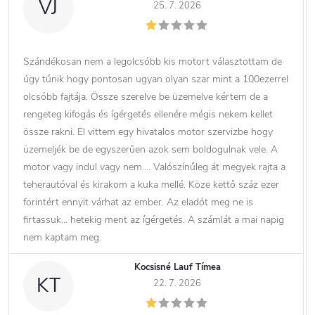
VJ
25. 7. 2026
Szándékosan nem a legolcsóbb kis motort választottam de
úgy tűnik hogy pontosan ugyan olyan szar mint a 100ezerrel
olcsóbb fajtája. Össze szerelve be üzemelve kértem de a
rengeteg kifogás és ígérgetés ellenére mégis nekem kellet
össze rakni. El vittem egy hivatalos motor szervizbe hogy
üzemeljék be de egyszerűen azok sem boldogulnak vele. A
motor vagy indul vagy nem…. Valószínűleg át megyek rajta a
teherautóval és kirakom a kuka mellé. Köze kettő száz ezer
forintért ennyit várhat az ember. Az eladót meg ne is
firtassuk… hetekig ment az ígérgetés. A számlát a mai napig
nem kaptam meg.
Kocsisné Lauf Tímea
KT
22. 7. 2026