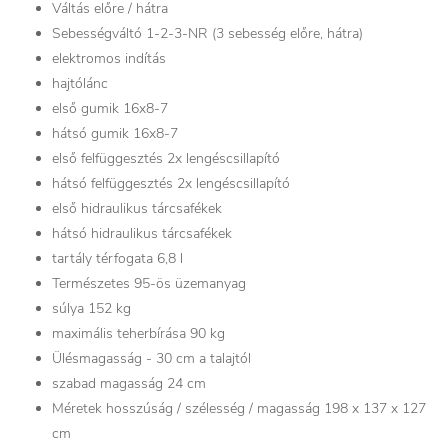
Váltás előre / hátra
Sebességváltó 1-2-3-NR (3 sebesség előre, hátra)
elektromos indítás
hajtólánc
első gumik 16x8-7
hátsó gumik 16x8-7
első felfüggesztés 2x lengéscsillapító
hátsó felfüggesztés 2x lengéscsillapító
első hidraulikus tárcsafékek
hátsó hidraulikus tárcsafékek
tartály térfogata 6,8 l
Természetes 95-ös üzemanyag
súlya 152 kg
maximális teherbírása 90 kg
Ülésmagasság - 30 cm a talajtól
szabad magasság 24 cm
Méretek hosszúság / szélesség / magasság 198 x 137 x 127
cm