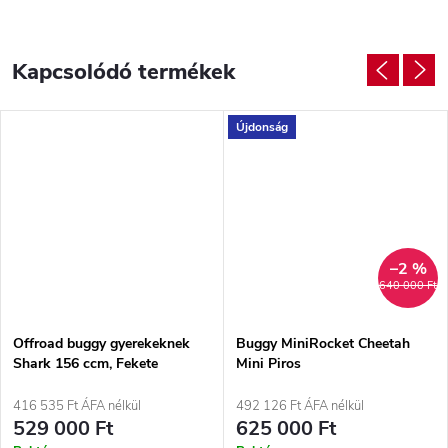
Kapcsolódó termékek
Újdonság
–2 %
640 000 Ft
Offroad buggy gyerekeknek
Buggy MiniRocket Cheetah
Shark 156 ccm, Fekete
Mini Piros
416 535 Ft ÁFA nélkül
492 126 Ft ÁFA nélkül
529 000 Ft
625 000 Ft