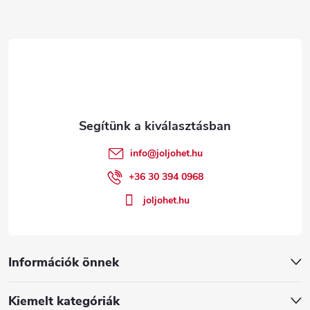
L
á
b
l
é
info
@
joljohet.hu
c
+36 30 394 0968
joljohet.hu
Információk önnek
Kiemelt kategóriák