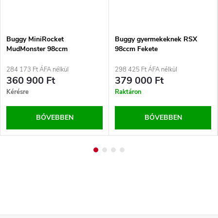
Buggy MiniRocket
Buggy gyermekeknek RSX
MudMonster 98ccm
98ccm Fekete
284 173 Ft ÁFA nélkül
298 425 Ft ÁFA nélkül
360 900 Ft
379 000 Ft
Kérésre
Raktáron
BŐVEBBEN
BŐVEBBEN