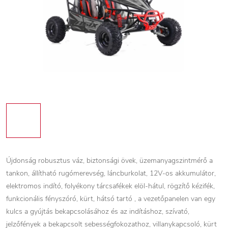
Újdonság robusztus váz, biztonsági övek, üzemanyagszintmérő a
tankon, állítható rugómerevség, láncburkolat, 12V-os akkumulátor,
elektromos indító, folyékony tárcsafékek elöl-hátul, rögzítő kézifék,
funkcionális fényszóró, kürt, hátsó tartó , a vezetőpanelen van egy
kulcs a gyújtás bekapcsolásához és az indításhoz, szívató,
jelzőfények a bekapcsolt sebességfokozathoz, villanykapcsoló, kürt