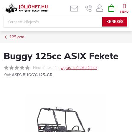
Ugrás
KOSÁR
a
fő
KERESÉS
tartalomhoz
125 ccm
Buggy 125cc ASIX Fekete
Nincs értékelés
Ugrás az értékeléshez
Kód:
ASIX-BUGGY-125-GR