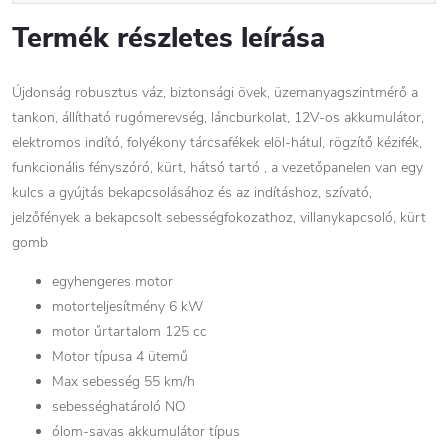
Termék részletes leírása
Újdonság robusztus váz, biztonsági övek, üzemanyagszintmérő a
tankon, állítható rugómerevség, láncburkolat, 12V-os akkumulátor,
elektromos indító, folyékony tárcsafékek elöl-hátul, rögzítő kézifék,
funkcionális fényszóró, kürt, hátsó tartó , a vezetőpanelen van egy
kulcs a gyújtás bekapcsolásához és az indításhoz, szívató,
jelzőfények a bekapcsolt sebességfokozathoz, villanykapcsoló, kürt
gomb
egyhengeres motor
motorteljesítmény 6 kW
motor űrtartalom 125 cc
Motor típusa 4 ütemű
Max sebesség 55 km/h
sebességhatároló NO
ólom-savas akkumulátor típus