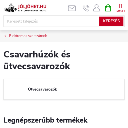
Ugrás
KOSÁR
a
fő
KERESÉS
tartalomhoz
Elektromos szerszámok
Csavarhúzók és
ütvecsavarozók
Ütvecsavarozók
Legnépszerűbb termékek