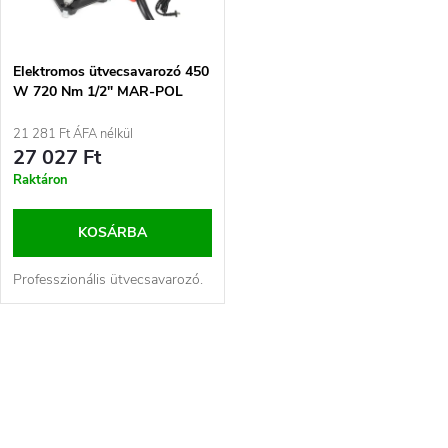
m
k
é
e
Elektromos ütvecsavarozó 450
W 720 Nm 1/2" MAR-POL
k
(M80489)
k
21 281 Ft ÁFA nélkül
e
27 027 Ft
r
Raktáron
k
e
KOSÁRBA
l
n
Professzionális ütvecsavarozó.
i
d
s
L
e
i
t
z
s