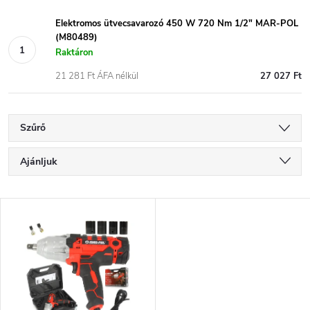
Elektromos ütvecsavarozó 450 W 720 Nm 1/2" MAR-POL
(M80489)
Raktáron
21 281 Ft ÁFA nélkül
27 027 Ft
Szűrő
T
Ajánljuk
e
Legolcsóbb elöl
T
Legdrágább
r
e
Legnépszerűbb termékek
m
r
ABC szerint
é