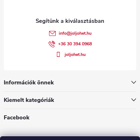
b
l
é
info
@
joljohet.hu
c
+36 30 394 0968
joljohet.hu
Információk önnek
Kiemelt kategóriák
Facebook