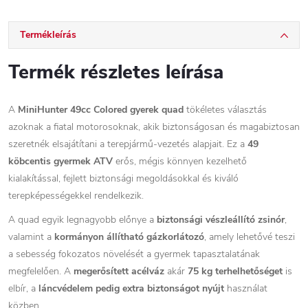
Termékleírás
Termék részletes leírása
A
MiniHunter 49cc Colored gyerek quad
tökéletes választás
azoknak a fiatal motorosoknak, akik biztonságosan és magabiztosan
szeretnék elsajátítani a terepjármű-vezetés alapjait. Ez a
49
köbcentis gyermek ATV
erős, mégis könnyen kezelhető
kialakítással, fejlett biztonsági megoldásokkal és kiváló
terepképességekkel rendelkezik.
A quad egyik legnagyobb előnye a
biztonsági vészleállító zsinór
,
valamint a
kormányon állítható gázkorlátozó
, amely lehetővé teszi
a sebesség fokozatos növelését a gyermek tapasztalatának
megfelelően. A
megerősített acélváz
akár
75 kg terhelhetőséget
is
elbír, a
láncvédelem pedig extra biztonságot nyújt
használat
közben.