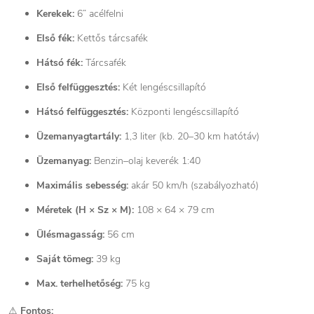
Kerekek:
6” acélfelni
Első fék:
Kettős tárcsafék
Hátsó fék:
Tárcsafék
Első felfüggesztés:
Két lengéscsillapító
Hátsó felfüggesztés:
Központi lengéscsillapító
Üzemanyagtartály:
1,3 liter (kb. 20–30 km hatótáv)
Üzemanyag:
Benzin–olaj keverék 1:40
Maximális sebesség:
akár 50 km/h (szabályozható)
Méretek (H × Sz × M):
108 × 64 × 79 cm
Ülésmagasság:
56 cm
Saját tömeg:
39 kg
Max. terhelhetőség:
75 kg
⚠
Fontos: