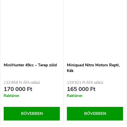
MiniHunter 49cc – Terep zöld
Miniquad Nitro Motors Repti,
Kék
133 858 Ft ÁFA nélkül
129 921 Ft ÁFA nélkül
170 000 Ft
165 000 Ft
Raktáron
Raktáron
BŐVEBBEN
BŐVEBBEN