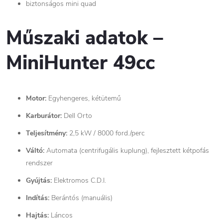
biztonságos mini quad
Műszaki adatok –
MiniHunter 49cc
Motor:
Egyhengeres, kétütemű
Karburátor:
Dell Orto
Teljesítmény:
2,5 kW / 8000 ford./perc
Váltó:
Automata (centrifugális kuplung), fejlesztett kétpofás
rendszer
Gyújtás:
Elektromos C.D.I.
Indítás:
Berántós (manuális)
Hajtás:
Láncos