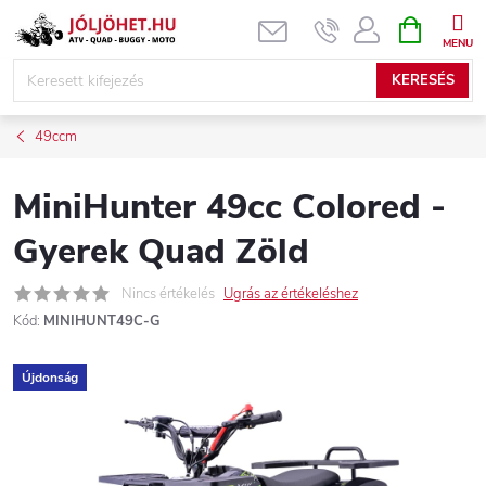
Ugrás
KOSÁR
a
fő
KERESÉS
tartalomhoz
49ccm
MiniHunter 49cc Colored -
Gyerek Quad Zöld
Nincs értékelés
Ugrás az értékeléshez
Kód:
MINIHUNT49C-G
Újdonság