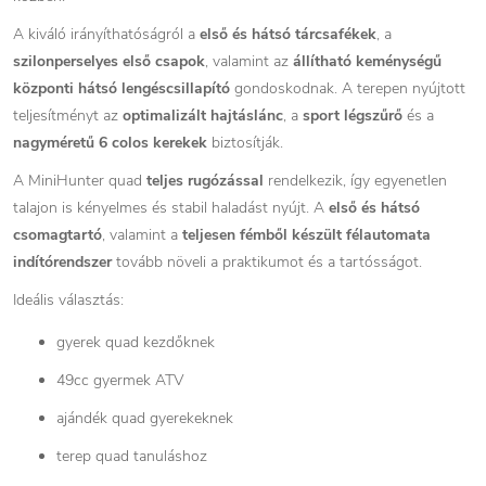
A kiváló irányíthatóságról a
első és hátsó tárcsafékek
, a
szilonperselyes első csapok
, valamint az
állítható keménységű
központi hátsó lengéscsillapító
gondoskodnak. A terepen nyújtott
teljesítményt az
optimalizált hajtáslánc
, a
sport légszűrő
és a
nagyméretű 6 colos kerekek
biztosítják.
A MiniHunter quad
teljes rugózással
rendelkezik, így egyenetlen
talajon is kényelmes és stabil haladást nyújt. A
első és hátsó
csomagtartó
, valamint a
teljesen fémből készült félautomata
indítórendszer
tovább növeli a praktikumot és a tartósságot.
Ideális választás:
gyerek quad kezdőknek
49cc gyermek ATV
ajándék quad gyerekeknek
terep quad tanuláshoz