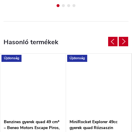
Újdonság
Újdonság
Benzines gyerek quad 49 cm³
MiniRocket Explorer 49cc
– Beneo Motors Escape Piros,
gyerek quad Rózsaszin