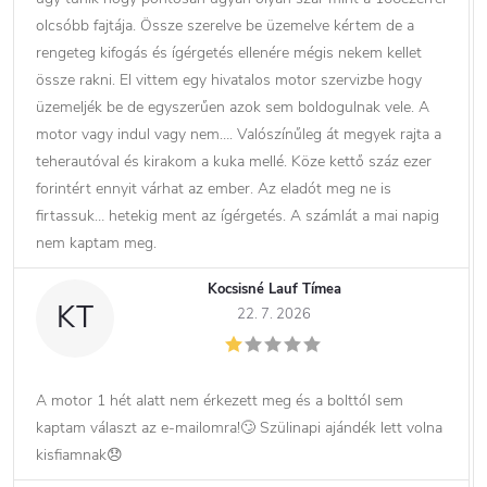
olcsóbb fajtája. Össze szerelve be üzemelve kértem de a
rengeteg kifogás és ígérgetés ellenére mégis nekem kellet
össze rakni. El vittem egy hivatalos motor szervizbe hogy
üzemeljék be de egyszerűen azok sem boldogulnak vele. A
motor vagy indul vagy nem…. Valószínűleg át megyek rajta a
teherautóval és kirakom a kuka mellé. Köze kettő száz ezer
forintért ennyit várhat az ember. Az eladót meg ne is
firtassuk… hetekig ment az ígérgetés. A számlát a mai napig
nem kaptam meg.
Kocsisné Lauf Tímea
KT
22. 7. 2026
A motor 1 hét alatt nem érkezett meg és a bolttól sem
kaptam választ az e-mailomra!🙄 Szülinapi ajándék lett volna
kisfiamnak😞