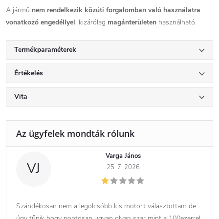
A jármű
nem rendelkezik közúti forgalomban való használatra
vonatkozó engedéllyel
, kizárólag
magánterületen
használható.
Termékparaméterek
Értékelés
Vita
Varga János
VJ
25. 7. 2026
Szándékosan nem a legolcsóbb kis motort választottam de
úgy tűnik hogy pontosan ugyan olyan szar mint a 100ezerrel