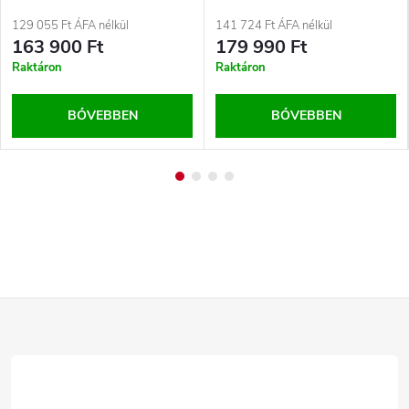
2T, 1,6 kW
129 055 Ft ÁFA nélkül
141 724 Ft ÁFA nélkül
163 900 Ft
179 990 Ft
Raktáron
Raktáron
BŐVEBBEN
BŐVEBBEN
L
á