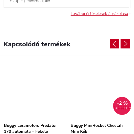
Szuper gép!!!Imádjuk!!
További értékelések ábrázolása
Kapcsolódó termékek
–2 %
640 000 Ft
Buggy Leramotors Predator
Buggy MiniRocket Cheetah
170 automata – Fekete
Mini Kék