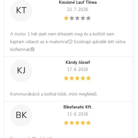
Kocsisné Lauf Tímea
KT
22. 7. 2026
A motor 1 hét alatt nem érkezett meg és a bolttól sem
kaptam választ az e-mailomra!🙄 Szülinapi ajándék lett volna
kisfiamnak😞
Kàroly József
KJ
17. 6. 2026
Kommunákáció a bolttal több ,mint megfelelő.
Bikefanatic Kft.
BK
11. 6. 2026