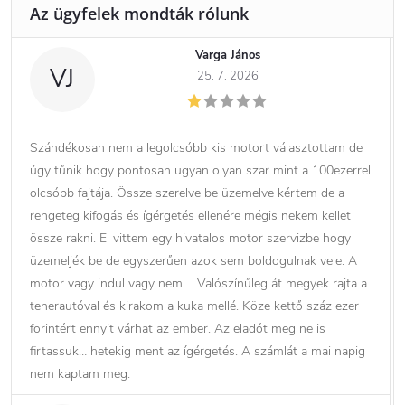
Varga János
VJ
25. 7. 2026
Szándékosan nem a legolcsóbb kis motort választottam de
úgy tűnik hogy pontosan ugyan olyan szar mint a 100ezerrel
olcsóbb fajtája. Össze szerelve be üzemelve kértem de a
rengeteg kifogás és ígérgetés ellenére mégis nekem kellet
össze rakni. El vittem egy hivatalos motor szervizbe hogy
üzemeljék be de egyszerűen azok sem boldogulnak vele. A
motor vagy indul vagy nem…. Valószínűleg át megyek rajta a
teherautóval és kirakom a kuka mellé. Köze kettő száz ezer
forintért ennyit várhat az ember. Az eladót meg ne is
firtassuk… hetekig ment az ígérgetés. A számlát a mai napig
nem kaptam meg.