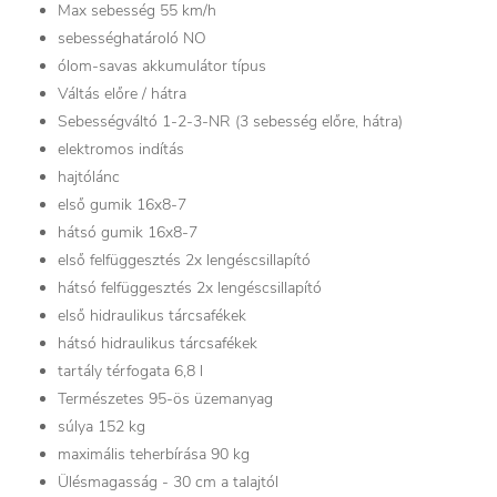
Max sebesség 55 km/h
sebességhatároló NO
ólom-savas akkumulátor típus
Váltás előre / hátra
Sebességváltó 1-2-3-NR (3 sebesség előre, hátra)
elektromos indítás
hajtólánc
első gumik 16x8-7
hátsó gumik 16x8-7
első felfüggesztés 2x lengéscsillapító
hátsó felfüggesztés 2x lengéscsillapító
első hidraulikus tárcsafékek
hátsó hidraulikus tárcsafékek
tartály térfogata 6,8 l
Természetes 95-ös üzemanyag
súlya 152 kg
maximális teherbírása 90 kg
Ülésmagasság - 30 cm a talajtól