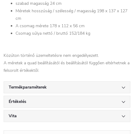
szabad magasság 24 cm
Méretek hosszúság / szélesség / magasság 198 x 137 x 127
cm
A csomag mérete 178 x 112 x 56 cm
Csomag súlya nettó / bruttó 152/184 kg
Közúton történő üzemeltetésre nem engedélyezett.
A méretek a quad beállításától és beállításától függően eltérhetnek a
felsorolt ​​értékektől.
Termékparaméterek
Értékelés
Vita