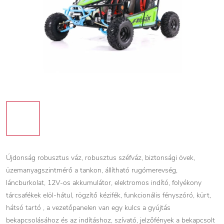
Újdonság robusztus váz, robusztus széfváz, biztonsági övek,
üzemanyagszintmérő a tankon, állítható rugómerevség,
láncburkolat, 12V-os akkumulátor, elektromos indító, folyékony
tárcsafékek elöl-hátul, rögzítő kézifék, funkcionális fényszóró, kürt,
hátsó tartó , a vezetőpanelen van egy kulcs a gyújtás
bekapcsolásához és az indításhoz, szívató, jelzőfények a bekapcsolt