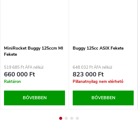
MiniRocket Buggy 125ccm MI
Buggy 125cc ASIX Fekete
Fekete
519 685 Ft ÁFA nélkül
648 032 Ft ÁFA nélkül
660 000 Ft
823 000 Ft
Raktáron
Pillanatnyilag nem elérhető
BŐVEBBEN
BŐVEBBEN