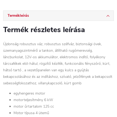
Termékleírás
Termék részletes leírása
Újdonság robusztus váz, robusztus széfváz, biztonsági övek,
üzemanyagszintmérő a tankon, állítható rugómerevség,
láncburkolat, 12V-os akkumulátor, elektromos indító, folyékony
tárcsafékek elöl-hátul, rögzítő kézifék, funkcionális fényszóró, kürt,
hátsó tartó , a vezetőpanelen van egy kulcs a gyújtás
bekapcsolásához és az indításhoz, szívató, jelzőfények a bekapcsolt
sebességfokozathoz, villanykapcsoló, kürt gomb
egyhengeres motor
motorteljesítmény 6 kW
motor űrtartalom 125 cc
Motor típusa 4 ütemű