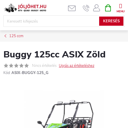
Ugrás
KOSÁR
a
fő
KERESÉS
tartalomhoz
125 ccm
Buggy 125cc ASIX Zöld
Nincs értékelés
Ugrás az értékeléshez
Kód:
ASIX-BUGGY-125_G