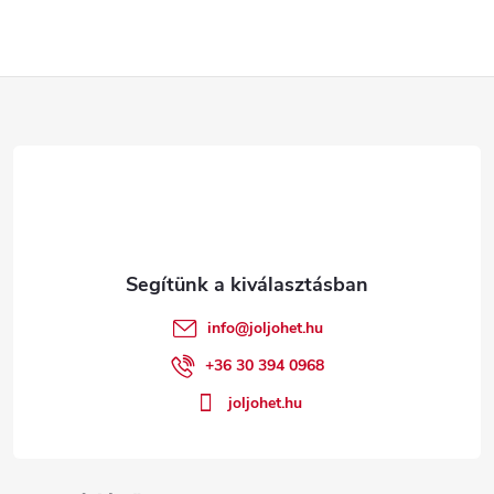
L
á
b
l
é
info
@
joljohet.hu
c
+36 30 394 0968
joljohet.hu