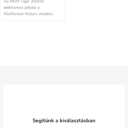
Az MRM Tiger 3000W
elektromos pitbike a
MiniRocket Motors modern,
nagy teljesítményű elektromos
dirtbike modellje,...
L
i
s
L
t
a
á
i
b
r
l
á