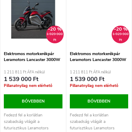
t
z
á
é
j
–20 %
–20 %
1 929 900
1 929 900
s
Ft
Ft
a
e
Elektromos motorkerékpár
Elektromos motorkerékpár
Leramotors Lancaster 3000W
Leramotors Lancaster 3000W
Piros
Zöld
1 211 811 Ft ÁFA nélkül
1 211 811 Ft ÁFA nélkül
1 539 000 Ft
1 539 000 Ft
Pillanatnyilag nem elérhető
Pillanatnyilag nem elérhető
BŐVEBBEN
BŐVEBBEN
Fedezd fel a korlátlan
Fedezd fel a korlátlan
szabadság világát a
szabadság világát a
futurisztikus Leramotors
futurisztikus Leramotors