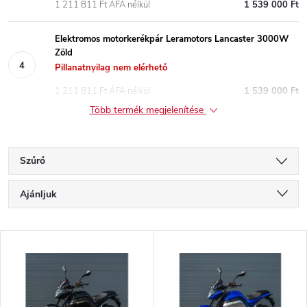
1 211 811 Ft ÁFA nélkül
1 539 000 Ft
Elektromos motorkerékpár Leramotors Lancaster 3000W
Zöld
Pillanatnyilag nem elérhető
1 211 811 Ft ÁFA nélkül
1 539 000 Ft
Több termék megjelenítése
Szűrő
T
Ajánljuk
e
Legolcsóbb elöl
T
Legdrágább
r
e
Legnépszerűbb termékek
m
ABC szerint