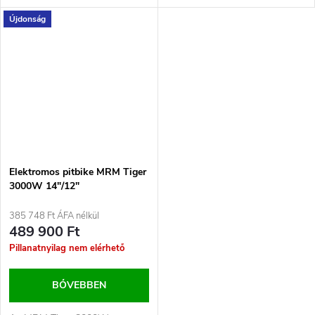
Lancaster 3000W elektromos
Lancaster 3000W elektromos
Újdonság
motorkerékpárral! Ez a...
motorkerékpárral! Ez a...
Elektromos pitbike MRM Tiger
3000W 14"/12"
385 748 Ft ÁFA nélkül
489 900 Ft
Pillanatnyilag nem elérhető
BŐVEBBEN