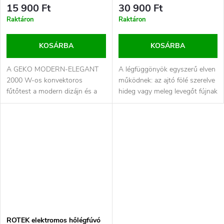
15 900 Ft
30 900 Ft
Raktáron
Raktáron
KOSÁRBA
KOSÁRBA
A GEKO MODERN-ELEGANT
A légfüggönyök egyszerű elven
2000 W-os konvektoros
működnek: az ajtó fölé szerelve
fűtőtest a modern dizájn és a
hideg vagy meleg levegőt fújnak
hatékony fűtési teljesítmény
ki, így egyfajta...
tökéletes...
ROTEK elektromos hőlégfúvó