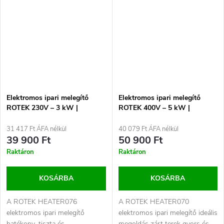
Elektromos ipari melegítő
Elektromos ipari melegítő
ROTEK 230V – 3 kW |
ROTEK 400V – 5 kW |
HEATER076
HEATER070
31 417 Ft ÁFA nélkül
40 079 Ft ÁFA nélkül
39 900 Ft
50 900 Ft
Raktáron
Raktáron
KOSÁRBA
KOSÁRBA
A ROTEK HEATER076
A ROTEK HEATER070
elektromos ipari melegítő
elektromos ipari melegítő ideális
hatékony, tiszta és
megoldás zárt terek gyors és