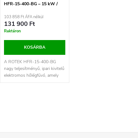
HFR-15-400-BG – 15 kW /
400 V
103 858 Ft ÁFA nélkül
131 900 Ft
Raktáron
KOSÁRBA
A ROTEK HFR-15-400-BG
nagy teljesítményű, ipari kivitelű
elektromos hőlégfúvó, amely
ideális megoldás építkezések,...
L
i
s
t