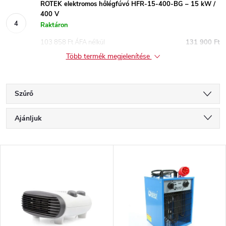
ROTEK elektromos hőlégfúvó HFR-15-400-BG – 15 kW /
400 V
Raktáron
103 858 Ft ÁFA nélkül
131 900 Ft
Több termék megjelenítése
Szűrő
T
Ajánljuk
e
Legolcsóbb elöl
T
Legdrágább
r
e
Legnépszerűbb termékek
m
r
ABC szerint
é