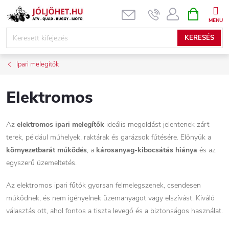
Ugrás
KOSÁR
a
fő
KERESÉS
tartalomhoz
Ipari melegítők
Elektromos
Az
elektromos ipari melegítők
ideális megoldást jelentenek zárt
terek, például műhelyek, raktárak és garázsok fűtésére. Előnyük a
környezetbarát működés
, a
károsanyag-kibocsátás hiánya
és az
egyszerű üzemeltetés.
Az elektromos ipari fűtők gyorsan felmelegszenek, csendesen
működnek, és nem igényelnek üzemanyagot vagy elszívást. Kiváló
választás ott, ahol fontos a tiszta levegő és a biztonságos használat.