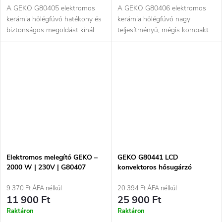
A GEKO G80405 elektromos
A GEKO G80406 elektromos
kerámia hőlégfúvó hatékony és
kerámia hőlégfúvó nagy
biztonságos megoldást kínál
teljesítményű, mégis kompakt
kisebb és közepes méretű...
megoldás nagyobb helyiségek
gyors és...
Elektromos melegítő GEKO –
GEKO G80441 LCD
2000 W | 230V | G80407
konvektoros hősugárzó
távirányítóval – 2300 W
9 370 Ft ÁFA nélkül
20 394 Ft ÁFA nélkül
11 900 Ft
25 900 Ft
Raktáron
Raktáron