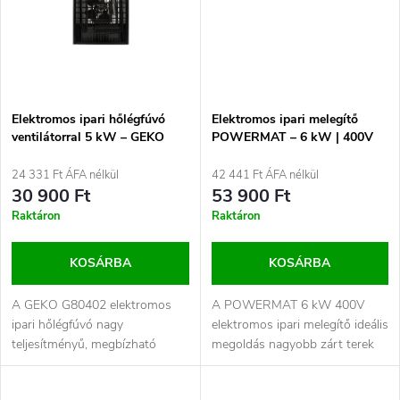
á
é
j
s
a
e
Elektromos ipari hőlégfúvó
Elektromos ipari melegítő
ventilátorral 5 kW – GEKO
POWERMAT – 6 kW | 400V
G80402, 400V
24 331 Ft ÁFA nélkül
42 441 Ft ÁFA nélkül
30 900 Ft
53 900 Ft
Raktáron
Raktáron
KOSÁRBA
KOSÁRBA
A GEKO G80402 elektromos
A POWERMAT 6 kW 400V
ipari hőlégfúvó nagy
elektromos ipari melegítő ideális
teljesítményű, megbízható
megoldás nagyobb zárt terek
megoldás nagyobb terek gyors
gyors és hatékony felfűtésére.
és hatékony...
A...