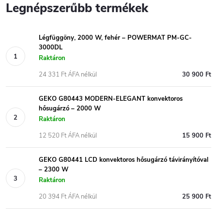
Legnépszerűbb termékek
Légfüggöny, 2000 W, fehér – POWERMAT PM-GC-
3000DL
Raktáron
24 331 Ft ÁFA nélkül
30 900 Ft
GEKO G80443 MODERN-ELEGANT konvektoros
hősugárzó – 2000 W
Raktáron
12 520 Ft ÁFA nélkül
15 900 Ft
GEKO G80441 LCD konvektoros hősugárzó távirányítóval
– 2300 W
Raktáron
20 394 Ft ÁFA nélkül
25 900 Ft