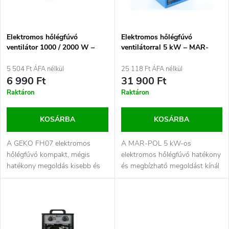
m
k
é
e
Elektromos hőlégfúvó
Elektromos hőlégfúvó
ventilátor 1000 / 2000 W –
ventilátorral 5 kW – MAR-
k
GEKO G80461 (FH07)
POL M80910
k
5 504 Ft ÁFA nélkül
25 118 Ft ÁFA nélkül
e
6 990 Ft
31 900 Ft
r
Raktáron
Raktáron
k
e
KOSÁRBA
KOSÁRBA
l
n
A GEKO FH07 elektromos
A MAR-POL 5 kW-os
i
hőlégfúvó kompakt, mégis
elektromos hőlégfúvó hatékony
d
hatékony megoldás kisebb és
és megbízható megoldást kínál
s
közepes méretű helyiségek
különféle helyiségek gyors és...
gyors...
e
t
z