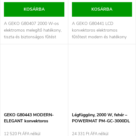
KOSÁRBA
KOSÁRBA
A GEKO G80407 2000 W-os
A GEKO G80441 LCD
elektromos melegítő hatékony,
konvektoros elektromos
tiszta és biztonságos fűtést
fűtőtest modern és hatékony
biztosít lakó- és kisebb ipari...
megoldást kínál lakóterek gyors
és kényelmes...
GEKO G80443 MODERN-
Légfüggöny, 2000 W, fehér –
ELEGANT konvektoros
POWERMAT PM-GC-3000DL
hősugárzó – 2000 W
12 520 Ft ÁFA nélkül
24 331 Ft ÁFA nélkül