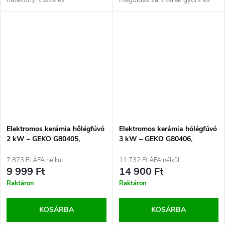
környezetbarát fűtési megoldás
hatékony felfűtésére. A
zárt terekhez. A 3 kW...
készülék nem...
Elektromos kerámia hőlégfúvó
Elektromos kerámia hőlégfúvó
2 kW – GEKO G80405,
3 kW – GEKO G80406,
hordozható fűtőtest
hordozható ipari fűtőtest
7 873 Ft ÁFA nélkül
11 732 Ft ÁFA nélkül
9 999 Ft
14 900 Ft
Raktáron
Raktáron
KOSÁRBA
KOSÁRBA