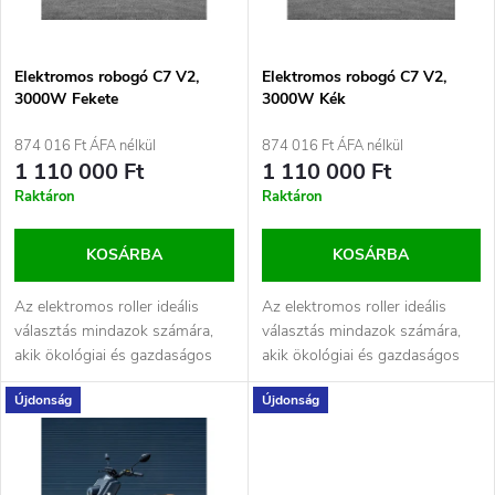
m
k
é
e
Elektromos robogó C7 V2,
Elektromos robogó C7 V2,
3000W Fekete
3000W Kék
k
k
874 016 Ft ÁFA nélkül
874 016 Ft ÁFA nélkül
e
1 110 000 Ft
1 110 000 Ft
r
Raktáron
Raktáron
k
e
KOSÁRBA
KOSÁRBA
l
n
Az elektromos roller ideális
Az elektromos roller ideális
i
választás mindazok számára,
választás mindazok számára,
d
akik ökológiai és gazdaságos
akik ökológiai és gazdaságos
s
módját keresik a városi...
módját keresik a városi...
Újdonság
Újdonság
e
t
z