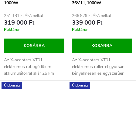
1000W
36V Li, 1000W
251 181 Ft ÁFA nélkül
266 929 Ft ÁFA nélkül
319 000 Ft
339 000 Ft
Raktáron
Raktáron
KOSÁRBA
KOSÁRBA
Az X-scooters XT01
Az X-scooters XT01
elektromos robogó lítium
elektromos rollerrel gyorsan,
akkumulátorral akár 25 km
kényelmesen és egyszerűen
távolságot is kényelmesen
szállíthatsz akár 25 km-es
Újdonság
Újdonság
megtehet egyetlen...
távolságot is...