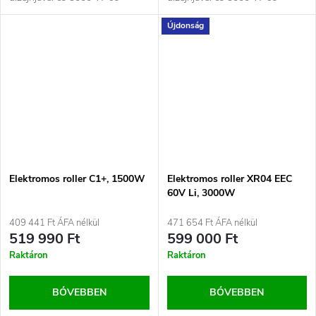
motorjával kápráztat el, amely
motorjával kápráztat el, amely
Újdonság
erős...
erős...
Elektromos roller C1+, 1500W
Elektromos roller XR04 EEC
60V Li, 3000W
409 441 Ft ÁFA nélkül
471 654 Ft ÁFA nélkül
519 990 Ft
599 000 Ft
Raktáron
Raktáron
BŐVEBBEN
BŐVEBBEN