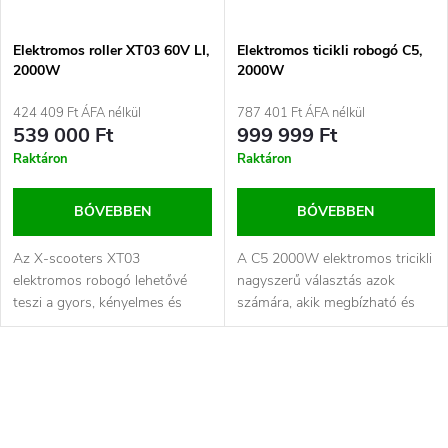
Elektromos roller XT03 60V LI,
Elektromos ticikli robogó C5,
2000W
2000W
424 409 Ft ÁFA nélkül
787 401 Ft ÁFA nélkül
539 000 Ft
999 999 Ft
Raktáron
Raktáron
BŐVEBBEN
BŐVEBBEN
Az X-scooters XT03
A C5 2000W elektromos tricikli
elektromos robogó lehetővé
nagyszerű választás azok
teszi a gyors, kényelmes és
számára, akik megbízható és
egyszerű szállítást akár 40 km...
modern közlekedési eszközt...
L
i