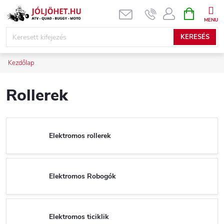
Ugrás
KOSÁR
a
fő
KERESÉS
tartalomhoz
Kezdőlap
Rollerek
Elektromos rollerek
Elektromos Robogók
Elektromos ticiklik