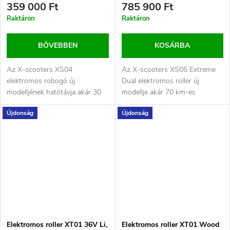
359 000 Ft
785 900 Ft
Raktáron
Raktáron
BŐVEBBEN
KOSÁRBA
Az X-scooters XS04
Az X-scooters XS05 Extreme
elektromos robogó új
Dual elektromos roller új
modelljének hatótávja akár 30
modellje akár 70 km-es
km, maximális sebessége pedig
hatótávolsággal és 80 km/h
Újdonság
Újdonság
30 km/h.A robogót...
maximális...
Elektromos roller XT01 36V Li,
Elektromos roller XT01 Wood