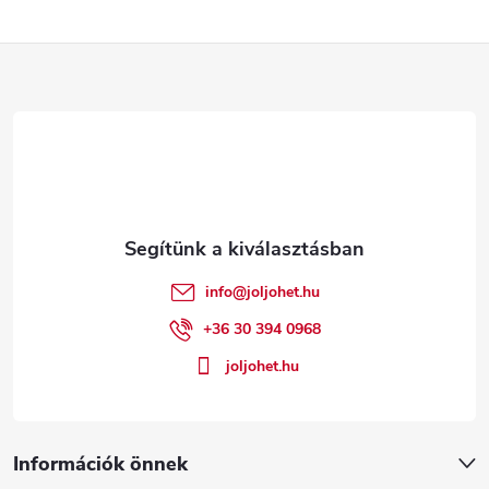
s
L
t
a
á
i
b
r
l
á
é
n
info
@
joljohet.hu
y
c
+36 30 394 0968
í
joljohet.hu
t
á
Információk önnek