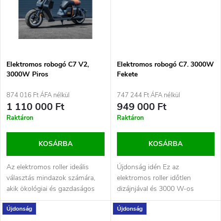
á
é
j
s
a
e
Elektromos robogó C7 V2,
Elektromos robogó C7. 3000W
3000W Piros
Fekete
874 016 Ft ÁFA nélkül
747 244 Ft ÁFA nélkül
1 110 000 Ft
949 000 Ft
Raktáron
Raktáron
KOSÁRBA
KOSÁRBA
Az elektromos roller ideális
Újdonság idén Ez az
választás mindazok számára,
elektromos roller időtlen
akik ökológiai és gazdaságos
dizájnjával és 3000 W-os
módját keresik a városi...
motorjával kápráztat el, amely
Újdonság
Újdonság
erős...