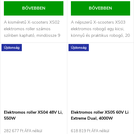
BŐVEBBEN
BŐVEBBEN
A kisméretű X-scooters XS02
A népszerű X-scooters XS03
elektromos roller számos
elektromos robogó egy kicsi,
színben kapható, mindössze 9
könnyű és praktikus robogó, 20
kg súlyú, akár 15 km/h-s...
km-es hatótávval és 25 km/h...
Újdonság
Újdonság
Elektromos roller XS04 48V Li,
Elektromos roller XS05 60V Li
550W
Extreme Dual, 4000W
282 677 Ft ÁFA nélkül
618 819 Ft ÁFA nélkül