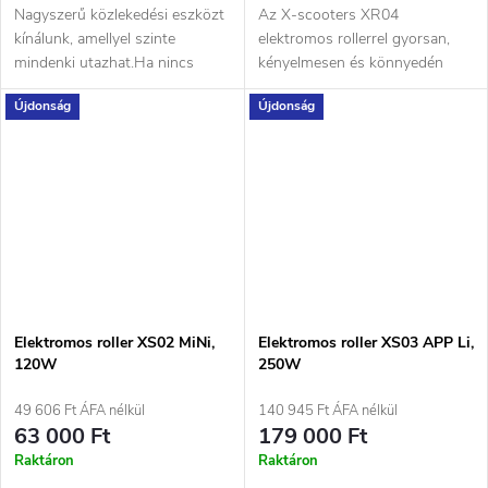
Nagyszerű közlekedési eszközt
Az X-scooters XR04
kínálunk, amellyel szinte
elektromos rollerrel gyorsan,
mindenki utazhat.Ha nincs
kényelmesen és könnyedén
jogosítványa, vagy időben
szállíthatsz akár 35 km-es
Újdonság
Újdonság
leadta,...
távolságot...
Elektromos roller XS02 MiNi,
Elektromos roller XS03 APP Li,
120W
250W
49 606 Ft ÁFA nélkül
140 945 Ft ÁFA nélkül
63 000 Ft
179 000 Ft
Raktáron
Raktáron