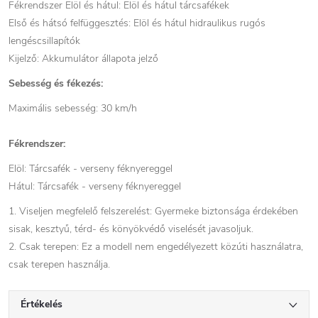
Fékrendszer Elöl és hátul: Elöl és hátul tárcsafékek
Első és hátsó felfüggesztés: Elöl és hátul hidraulikus rugós
lengéscsillapítók
Kijelző: Akkumulátor állapota jelző
Sebesség és fékezés:
Maximális sebesség: 30 km/h
Fékrendszer:
Elöl: Tárcsafék - verseny féknyereggel
Hátul: Tárcsafék - verseny féknyereggel
1. Viseljen megfelelő felszerelést: Gyermeke biztonsága érdekében
sisak, kesztyű, térd- és könyökvédő viselését javasoljuk.
2. Csak terepen: Ez a modell nem engedélyezett közúti használatra,
csak terepen használja.
Értékelés