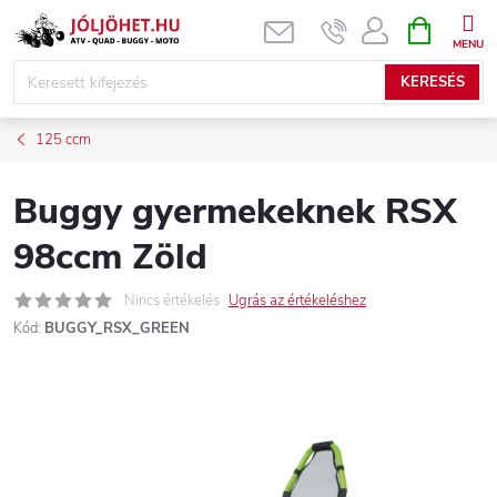
Ugrás
KOSÁR
a
fő
KERESÉS
tartalomhoz
125 ccm
Buggy gyermekeknek RSX
98ccm Zöld
Nincs értékelés
Ugrás az értékeléshez
Kód:
BUGGY_RSX_GREEN