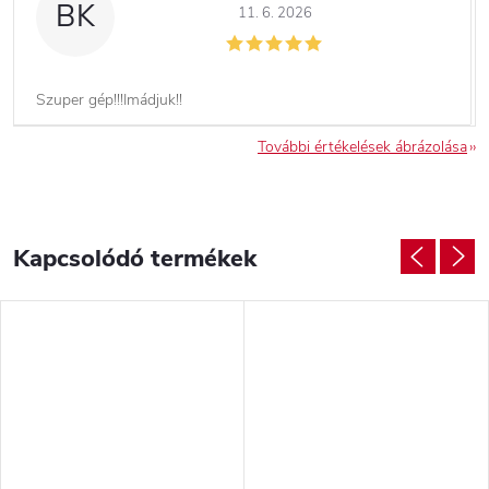
BK
11. 6. 2026
Szuper gép!!!Imádjuk!!
További értékelések ábrázolása
Kapcsolódó termékek