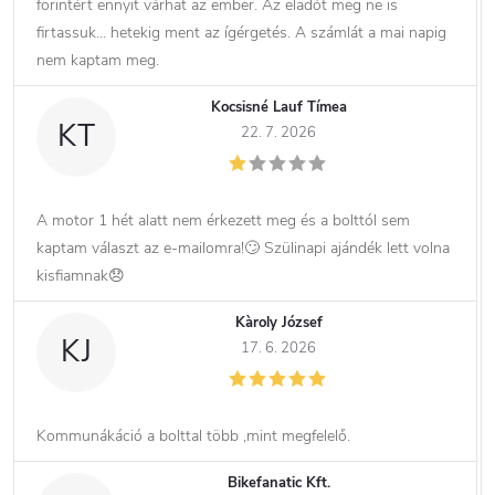
forintért ennyit várhat az ember. Az eladót meg ne is
firtassuk… hetekig ment az ígérgetés. A számlát a mai napig
nem kaptam meg.
Kocsisné Lauf Tímea
KT
22. 7. 2026
A motor 1 hét alatt nem érkezett meg és a bolttól sem
kaptam választ az e-mailomra!🙄 Szülinapi ajándék lett volna
kisfiamnak😞
Kàroly József
KJ
17. 6. 2026
Kommunákáció a bolttal több ,mint megfelelő.
Bikefanatic Kft.