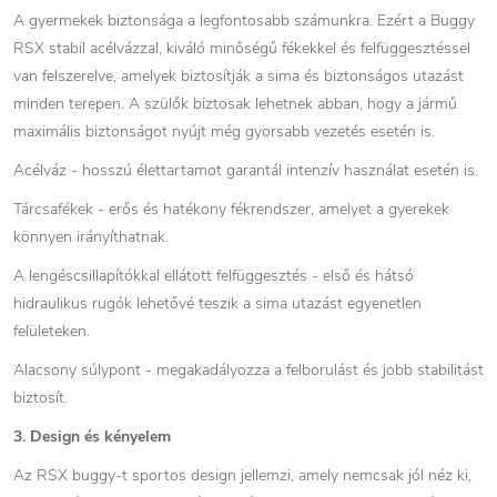
A gyermekek biztonsága a legfontosabb számunkra. Ezért a Buggy
RSX stabil acélvázzal, kiváló minőségű fékekkel és felfüggesztéssel
van felszerelve, amelyek biztosítják a sima és biztonságos utazást
minden terepen. A szülők biztosak lehetnek abban, hogy a jármű
maximális biztonságot nyújt még gyorsabb vezetés esetén is.
Acélváz - hosszú élettartamot garantál intenzív használat esetén is.
Tárcsafékek - erős és hatékony fékrendszer, amelyet a gyerekek
könnyen irányíthatnak.
A lengéscsillapítókkal ellátott felfüggesztés - első és hátsó
hidraulikus rugók lehetővé teszik a sima utazást egyenetlen
felületeken.
Alacsony súlypont - megakadályozza a felborulást és jobb stabilitást
biztosít.
3. Design és kényelem
Az RSX buggy-t sportos design jellemzi, amely nemcsak jól néz ki,