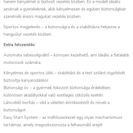
hanem kényelmet is biztosít vezetés közben. Ez a modell ideális
azoknak a gyerekeknek, akik kényelmesen és egyben biztonságban
szeretnék érezni magukat vezetés közben.
Sportos megjelenés – a biztonságra és a stabilitásra helyezve a
hangsúlyt vezetés közben.
Extra felszerelés:
Automata sebességváltó – könnyen kezelhető, ami ideális a fiatalabb
motorosok számára.
Kényelmes és sportos ülés – stabilitást és a test szilárd rögzítését
biztosítja kanyarodáskor.
Biztonsági öv – a gyermek fokozott biztonsága érdekében,
különösen akadályokkal való esetleges ütközés esetén.
Láncvédő borítás – véd a véletlen érintkezéstől és növeli a
biztonságot.
Easy Start System - az indítószerkezet egy olyan mechanizmust
tartalmaz, amely megsokszorozza a felhasználó erejét