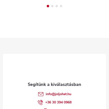
L
á
b
l
é
info
@
joljohet.hu
c
+36 30 394 0968