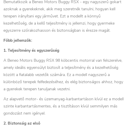
Bemutatkozik a Beneo Motors Buggy RSX - egy nagyszerű gokart
azoknak a gyerekeknek, akik meg szeretnék tanulni, hogyan kell
terepen irányítani egy járművet. Ezt a modellt a könnyű
kezelhetőség, de a kellő teljesítmény is jellemzi, hogy gyermeke
egyszerre szórakozhasson és biztonságban is érezze magát.
Főbb jellemzők:
1. Teljesítmény és egyszerűség
A Beneo Motors Buggy RSX 98 köbcentis motorral van felszerelve,
amely ideális egyensúlyt biztosít a teljesítmény és a kezelhetőség
között a fiatalabb vezetők számára. Ez a modell nagyszerű a
különböző terepek felfedezéséhez, és elég biztonságos ahhoz, hogy
a gyerekek terepen tanuljanak vezetni.
Az alapvető motor- és üzemanyag-karbantartáson kívül ez a modell
szinte karbantartásmentes, és a tisztításon kívül semmilyen más
gondozást nem igényel.
2. Biztonság az első