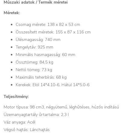
Műszaki adatok / Termék méretei
Méretek:
Csomag mérete: 138 x 82 x 53 cm
Összesített méretek: 155 x 87 x 116 cm
Ülésmagasság: 740 mm
Tengelytáv: 925 mm
Minimális hasmagasság: 60 mm
Össztömeg: 84,5 kg
Nettó tömeg: 73 kg
Maximális teherbírás: 68 kg
Kerekek: Elöl 14*4.10-6, Hátul 14*5.0-6
Teljesítmény:
Motor típusa: 98 cm3, négyütemű, léghűtéses, húzós indítású
Üzemanyagtartály űrtartalma: 2,3 l
Váz anyaga: Acél
Végső hajtás: Lánchajtás