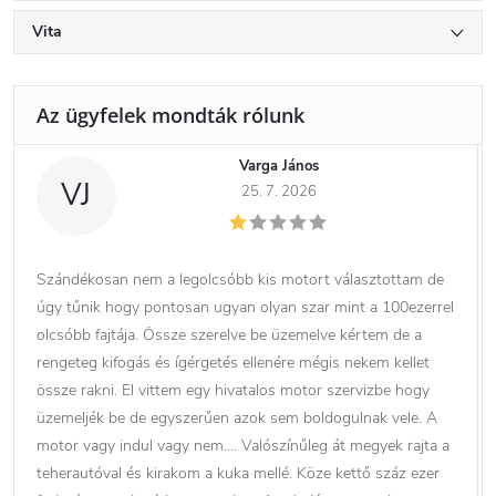
Vita
Varga János
VJ
25. 7. 2026
Szándékosan nem a legolcsóbb kis motort választottam de
úgy tűnik hogy pontosan ugyan olyan szar mint a 100ezerrel
olcsóbb fajtája. Össze szerelve be üzemelve kértem de a
rengeteg kifogás és ígérgetés ellenére mégis nekem kellet
össze rakni. El vittem egy hivatalos motor szervizbe hogy
üzemeljék be de egyszerűen azok sem boldogulnak vele. A
motor vagy indul vagy nem…. Valószínűleg át megyek rajta a
teherautóval és kirakom a kuka mellé. Köze kettő száz ezer