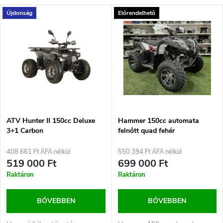
e
T
Újdonság
Előrendelhető
Legdrágább
r
e
Legnépszerűbb termékek
m
r
ABC szerint
é
m
k
é
e
ATV Hunter II 150cc Deluxe
Hammer 150cc automata
3+1 Carbon
felnőtt quad fehér
k
k
408 661 Ft ÁFA nélkül
550 394 Ft ÁFA nélkül
e
519 000 Ft
699 000 Ft
r
Raktáron
Raktáron
k
e
BŐVEBBEN
BŐVEBBEN
l