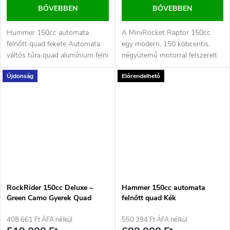
BŐVEBBEN
BŐVEBBEN
Hummer 150cc automata
A MiniRocket Raptor 150cc
felnőtt quad fekete Automata
egy modern, 150 köbcentis,
váltós túra quad alumínium felni
négyütemű motorral felszerelt
vonóhorog kézvédő ,...
gyerek quad, amely a
Újdonság
Előrendelhető
megbízható...
RockRider 150cc Deluxe –
Hammer 150cc automata
Green Camo Gyerek Quad
felnőtt quad Kék
408 661 Ft ÁFA nélkül
550 394 Ft ÁFA nélkül