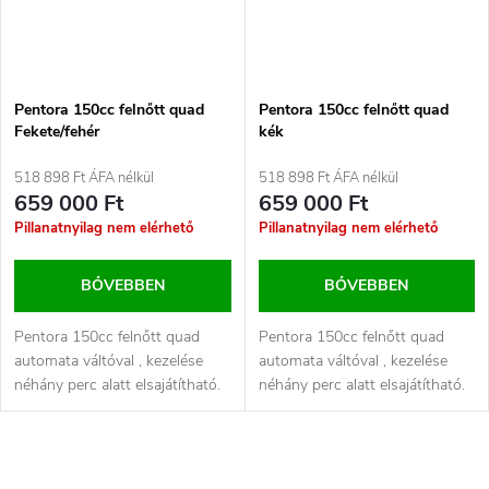
Pentora 150cc felnőtt quad
Pentora 150cc felnőtt quad
Fekete/fehér
kék
518 898 Ft ÁFA nélkül
518 898 Ft ÁFA nélkül
659 000 Ft
659 000 Ft
Pillanatnyilag nem elérhető
Pillanatnyilag nem elérhető
BŐVEBBEN
BŐVEBBEN
Pentora 150cc felnőtt quad
Pentora 150cc felnőtt quad
automata váltóval , kezelése
automata váltóval , kezelése
néhány perc alatt elsajátítható.
néhány perc alatt elsajátítható.
L