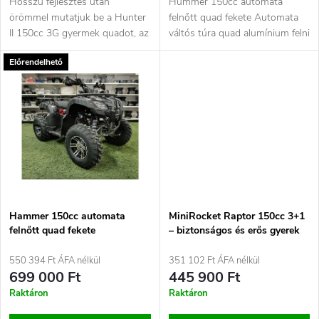
n
Hosszú fejlesztés után
Hummer 150cc automata
i
örömmel mutatjuk be a Hunter
felnőtt quad fekete Automata
d
II 150cc 3G gyermek quadot, az
váltós túra quad alumínium felni
s
idei év modelljét, exkluzívan a...
vonóhorog kézvédő ,...
Előrendelhető
e
t
z
á
é
j
s
a
e
Hammer 150cc automata
MiniRocket Raptor 150cc 3+1
felnőtt quad fekete
– biztonságos és erős gyerek
quad
550 394 Ft ÁFA nélkül
351 102 Ft ÁFA nélkül
699 000 Ft
445 900 Ft
Raktáron
Raktáron