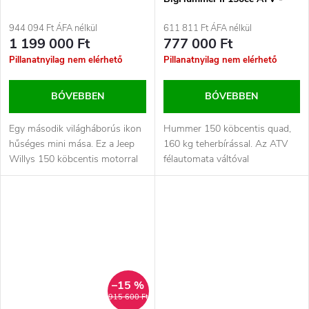
fekete
944 094 Ft ÁFA nélkül
611 811 Ft ÁFA nélkül
1 199 000 Ft
777 000 Ft
Pillanatnyilag nem elérhető
Pillanatnyilag nem elérhető
BŐVEBBEN
BŐVEBBEN
Egy második világháborús ikon
Hummer 150 köbcentis quad,
hűséges mini mása. Ez a Jeep
160 kg teherbírással. Az ATV
Willys 150 köbcentis motorral
félautomata váltóval
volt felszerelve félautomata...
rendelkezik, pl. hogy csak
előre/hátra...
–15 %
915 600 Ft