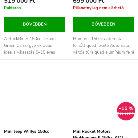
519 000 Ft
699 000 Ft
Raktáron
Pillanatnyilag nem elérhető
BŐVEBBEN
BŐVEBBEN
A RockRider 150cc Deluxe
Hummer 150cc automata
Green Camo gyerek quad
felnőtt quad fekete Automata
ideális választás 5–15 éves
váltós túra quad alumínium felni
gyermekek számára. A
vonóhorog kézvédő ,...
megbízható, 150...
–15 %
915 000 Ft
Mini Jeep Willys 150cc
MiniRocket Motors
BigHummer II 150cc ATV -