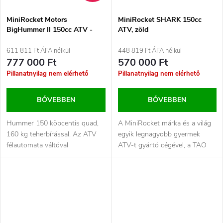
MiniRocket Motors
MiniRocket SHARK 150cc
BigHummer II 150cc ATV -
ATV, zöld
zöld (terepszínű)
611 811 Ft ÁFA nélkül
448 819 Ft ÁFA nélkül
777 000 Ft
570 000 Ft
Pillanatnyilag nem elérhető
Pillanatnyilag nem elérhető
BŐVEBBEN
BŐVEBBEN
Hummer 150 köbcentis quad,
A MiniRocket márka és a világ
160 kg teherbírással. Az ATV
egyik legnagyobb gyermek
félautomata váltóval
ATV-t gyártó cégével, a TAO
rendelkezik, pl. hogy csak
MOTOR-ral való
előre/hátra...
egyesülésének...