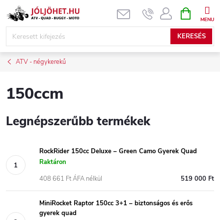
Ugrás
KOSÁR
a
fő
KERESÉS
tartalomhoz
ATV - négykerekű
150ccm
Legnépszerűbb termékek
RockRider 150cc Deluxe – Green Camo Gyerek Quad
Raktáron
408 661 Ft ÁFA nélkül
519 000 Ft
MiniRocket Raptor 150cc 3+1 – biztonságos és erős
gyerek quad