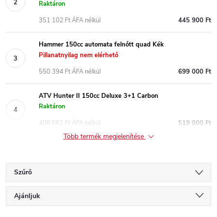
Raktáron
351 102 Ft ÁFA nélkül
445 900 Ft
Hammer 150cc automata felnőtt quad Kék
Pillanatnyilag nem elérhető
550 394 Ft ÁFA nélkül
699 000 Ft
ATV Hunter II 150cc Deluxe 3+1 Carbon
Raktáron
408 661 Ft ÁFA nélkül
519 000 Ft
Több termék megjelenítése
Szűrő
T
Ajánljuk
Legolcsóbb elöl