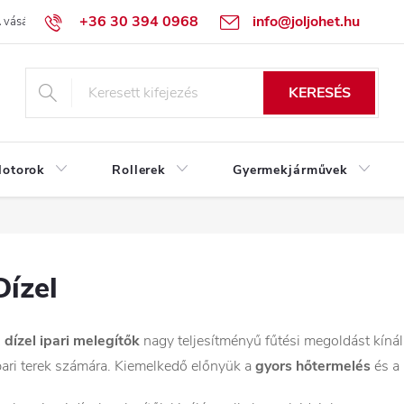
+36 30 394 0968
info@joljohet.hu
 vásárlás lépései
Üzleti feltételek (ÁSZF)
Adatkezelési tájékoztató
KERESÉS
otorok
Rollerek
Gyermekjárművek
Dízel
A
dízel ipari melegítők
nagy teljesítményű fűtési megoldást kínál
pari terek számára. Kiemelkedő előnyük a
gyors hőtermelés
és a