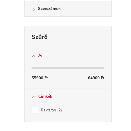
Szerszámok
l
i
Ár
i
55900
Ft
64900
Ft
j
t
Címkék
Raktáron
2
i