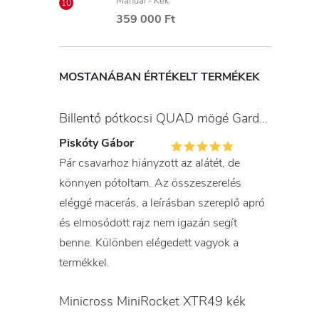
Manuál - Kék
359 000 Ft
MOSTANÁBAN ÉRTÉKELT TERMÉKEK
Billentő pótkocsi QUAD mögé Gardner
Piskóty Gábor
Pár csavarhoz hiányzott az alátét, de
könnyen pótoltam. Az összeszerelés
eléggé macerás, a leírásban szereplő apró
és elmosódott rajz nem igazán segít
benne. Különben elégedett vagyok a
termékkel.
Minicross MiniRocket XTR49 kék