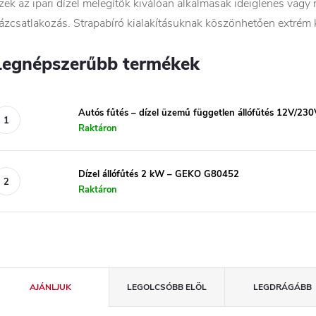
zek az ipari dízel melegítők kiválóan alkalmasak ideiglenes vagy 
ázcsatlakozás. Strapabíró kialakításuknak köszönhetően extré
Legnépszerűbb termékek
Autós fűtés – dízel üzemű független állófűtés 12V/
Raktáron
Dízel állófűtés 2 kW – GEKO G80452
Raktáron
T
AJÁNLJUK
LEGOLCSÓBB ELÖL
LEGDRÁGÁBB