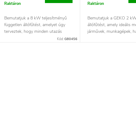
n
k
Raktáron
Raktáron
d
Bemutatjuk a 8 kW teljesítményű
Bemutatjuk a GEKO 2 kW-
független állófűtést, amelyet úgy
állófűtést, amely ideális 
e
terveztek, hogy minden utazás
járművek, munkagépek, h
során maximális...
lakóautók...
Kód:
G80456
z
s
é
t
L
s
á
s
e
a
a