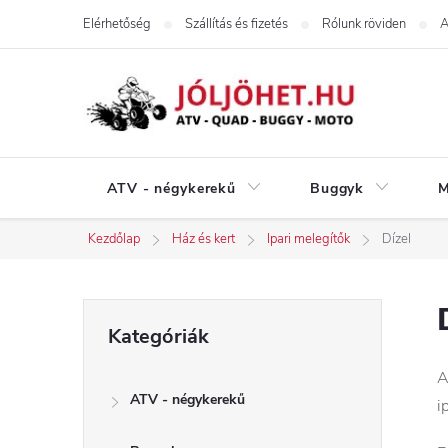
Ugrás
Elérhetőség
Szállítás és fizetés
Rólunk röviden
A
a
fő
tartalomhoz
ATV - négykerekű
Buggyk
M
Kezdőlap
Ház és kert
Ipari melegítők
Dízel
O
Kategóriák
Kategóriák
átugrása
l
ATV - négykerekű
i
d