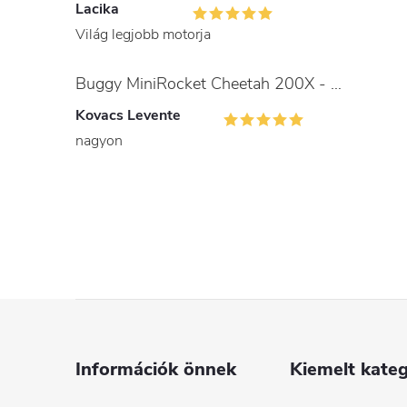
Lacika
Világ legjobb motorja
Buggy MiniRocket Cheetah 200X - gyerekeknek és felnőtteknek
Kovacs Levente
nagyon
L
á
Információk önnek
Kiemelt kateg