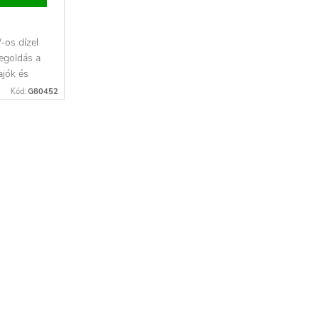
os dízel
megoldás a
ajók és
Kód:
G80452