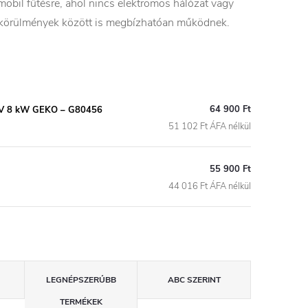
mobil fűtésre, ahol nincs elektromos hálózat vagy
m körülmények között is megbízhatóan működnek.
64 900 Ft
230V 8 kW GEKO – G80456
51 102 Ft ÁFA nélkül
55 900 Ft
44 016 Ft ÁFA nélkül
LEGNÉPSZERŰBB
ABC SZERINT
TERMÉKEK