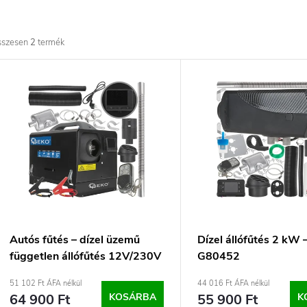
e
r
sszesen
2
termék
m
T
é
e
k
r
e
m
k
é
r
k
Autós fűtés – dízel üzemű
Dízel állófűtés 2 kW
független állófűtés 12V/230V
G80452
e
e
8 kW GEKO – G80456
51 102 Ft ÁFA nélkül
44 016 Ft ÁFA nélkül
64 900 Ft
KOSÁRBA
55 900 Ft
K