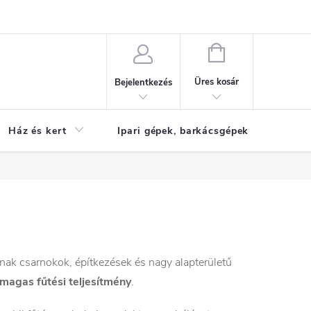
Reklamáció
KOSÁR
Üres kosár
Bejelentkezés
Ház és kert
Ipari gépek, barkácsgépek
S
nak csarnokok, építkezések és nagy alapterületű
magas fűtési teljesítmény
.