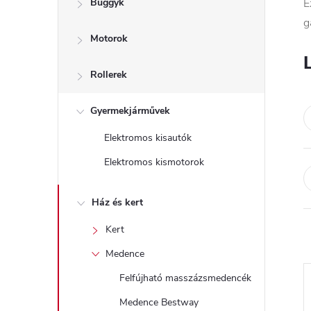
Buggyk
E
a
g
Motorok
l
s
Rollerek
ó
Gyermekjárművek
Elektromos kisautók
p
Elektromos kismotorok
a
Ház és kert
n
Kert
e
Medence
Felfújható masszázsmedencék
l
Medence Bestway