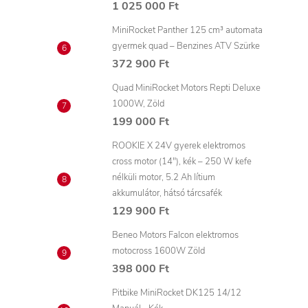
1 025 000 Ft
MiniRocket Panther 125 cm³ automata
gyermek quad – Benzines ATV Szürke
i
372 900 Ft
Quad MiniRocket Motors Repti Deluxe
1000W, Zöld
199 000 Ft
ROOKIE X 24V gyerek elektromos
cross motor (14"), kék – 250 W kefe
nélküli motor, 5.2 Ah lítium
akkumulátor, hátsó tárcsafék
129 900 Ft
Beneo Motors Falcon elektromos
motocross 1600W Zöld
398 000 Ft
Pitbike MiniRocket DK125 14/12