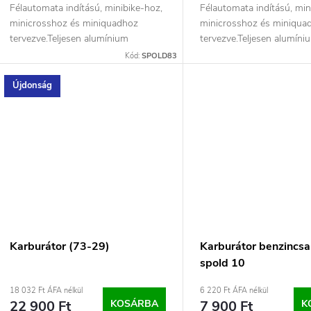
Félautomata indítású, minibike-hoz,
Félautomata indítású, min
minicrosshoz és miniquadhoz
minicrosshoz és miniqua
tervezve.Teljesen alumínium
tervezve.Teljesen alumíni
kialakítás.
kialakítás.
Kód:
SPOLD83
Újdonság
Karburátor (73-29)
Karburátor benzincsa
spold 10
18 032 Ft ÁFA nélkül
6 220 Ft ÁFA nélkül
22 900 Ft
KOSÁRBA
7 900 Ft
K