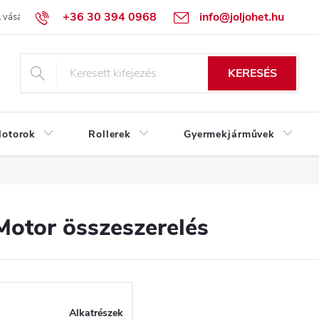
+36 30 394 0968
info@joljohet.hu
 vásárlás lépései
Üzleti feltételek (ÁSZF)
Adatkezelési tájékoztató
KERESÉS
otorok
Rollerek
Gyermekjárművek
Motor összeszerelés
Alkatrészek