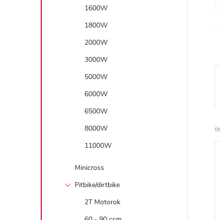
1600W
1800W
2000W
3000W
5000W
6000W
6500W
8000W
ö
11000W
Minicross
Pitbike/dirtbike
2T Motorok
60 - 90 ccm