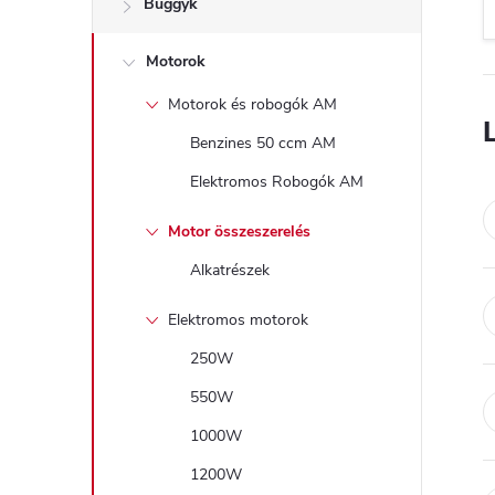
Buggyk
a
Motorok
l
Motorok és robogók AM
s
Benzines 50 ccm AM
ó
Elektromos Robogók AM
p
Motor összeszerelés
Alkatrészek
a
Elektromos motorok
n
250W
e
550W
1000W
l
1200W