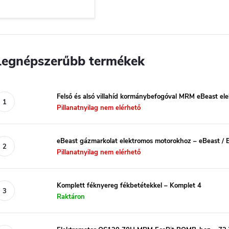
Legnépszerűbb termékek
Felső és alsó villahíd kormánybefogóval MRM eBeast el
Pillanatnyilag nem elérhető
eBeast gázmarkolat elektromos motorokhoz – eBeast / 
Pillanatnyilag nem elérhető
Komplett féknyereg fékbetétekkel – Komplet 4
Raktáron