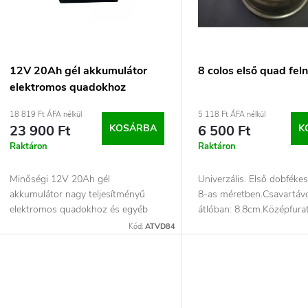
e
m
k
é
r
k
12V 20Ah gél akkumulátor
8 colos első quad feln
elektromos quadokhoz
e
e
18 819 Ft ÁFA nélkül
5 118 Ft ÁFA nélkül
23 900 Ft
KOSÁRBA
6 500 Ft
K
n
k
Raktáron
Raktáron
d
Minőségi 12V 20Ah gél
Univerzális. Első dobfék
akkumulátor nagy teljesítményű
8-as méretben.Csavartáv
e
elektromos quadokhoz és egyéb
átlóban: 8.8cm.Középfura
elektromos járművekhez. Az...
Kód:
ATVD84
z
s
é
t