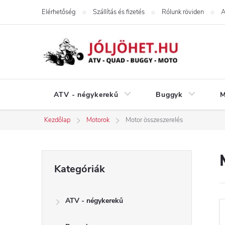
Ugrás
Elérhetőség
Szállítás és fizetés
Rólunk röviden
A
a
fő
tartalomhoz
ATV - négykerekű
Buggyk
M
Kezdőlap
Motorok
Motor összeszerelés
O
Kategóriák
Kategóriák
átugrása
l
ATV - négykerekű
d