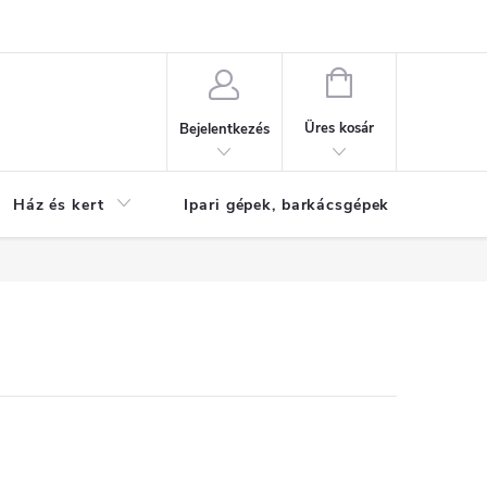
Reklamáció
KOSÁR
Üres kosár
Bejelentkezés
Ház és kert
Ipari gépek, barkácsgépek
S