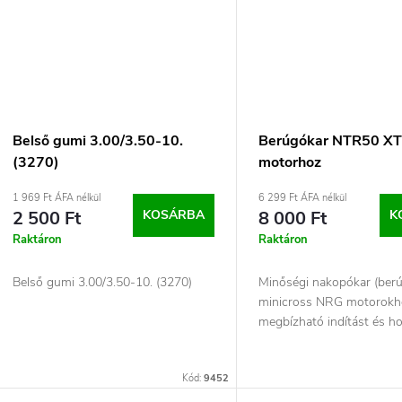
s
á
e
a
Belső gumi 3.00/3.50-10.
Berúgókar NTR50 X
(3270)
motorhoz
1 969 Ft ÁFA nélkül
6 299 Ft ÁFA nélkül
2 500 Ft
KOSÁRBA
8 000 Ft
K
Raktáron
Raktáron
Belső gumi 3.00/3.50-10. (3270)
Minőségi nakopókar (ber
minicross NRG motorokh
megbízható indítást és h
élettartamot biztosít....
Kód:
9452