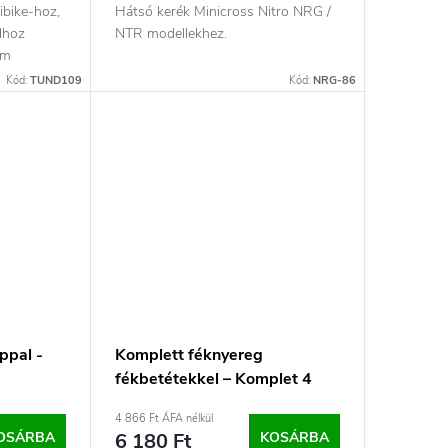
ibike-hoz,
Hátsó kerék Minicross Nitro NRG /
dhoz
NTR modellekhez.
um
Kód:
TUND109
Kód:
NRG-86
ppal -
Komplett féknyereg
fékbetétekkel – Komplet 4
4 866 Ft ÁFA nélkül
OSÁRBA
6 180 Ft
KOSÁRBA