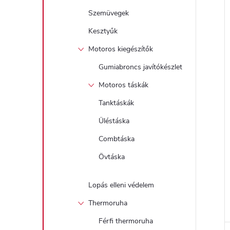
Szemüvegek
j
Kesztyűk
Motoros kiegészítők
Gumiabroncs javítókészlet
Motoros táskák
Tanktáskák
Üléstáska
Combtáska
Övtáska
Lopás elleni védelem
Thermoruha
Férfi thermoruha