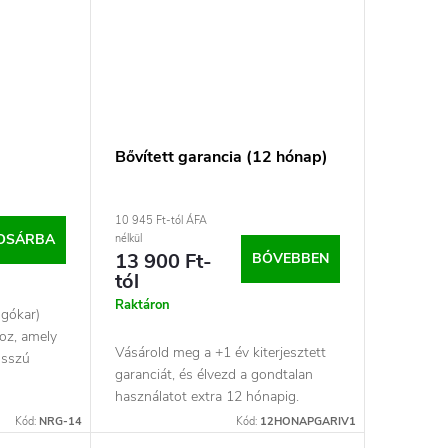
T
Bővített garancia (12 hónap)
10 945 Ft-tól ÁFA
OSÁRBA
nélkül
13 900 Ft-
BŐVEBBEN
tól
Raktáron
úgókar)
oz, amely
Vásárold meg a +1 év kiterjesztett
osszú
garanciát, és élvezd a gondtalan
használatot extra 12 hónapig.
Kód:
NRG-14
Kód:
12HONAPGARIV1