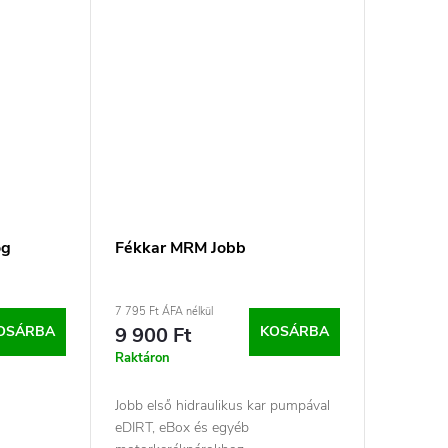
og
Fékkar MRM Jobb
7 795 Ft ÁFA nélkül
OSÁRBA
9 900 Ft
KOSÁRBA
Raktáron
Jobb első hidraulikus kar pumpával
eDIRT, eBox és egyéb