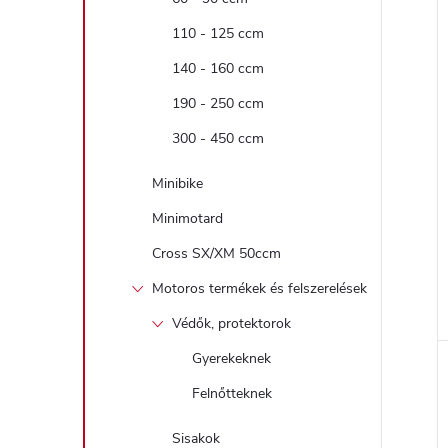
110 - 125 ccm
140 - 160 ccm
190 - 250 ccm
300 - 450 ccm
Minibike
Minimotard
l
Cross SX/XM 50ccm
Motoros termékek és felszerelések
i
Védők, protektorok
Gyerekeknek
Felnőtteknek
Sisakok