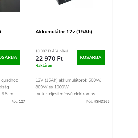
i
Akkumulátor 12v (15Ah)
18 087 Ft ÁFA nélkül
OSÁRBA
22 970 Ft
KOSÁRBA
Raktáron
es quadhoz
12V (15Ah) akkumulátorok 500W,
olság
800W és 1000W
t:6.5cm.
motorteljesítményű elektromos
robogókhozAz akkumulátorok
Kód:
127
Kód:
HSND165
elektromos...