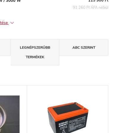
115 900 Ft
V / 3000 W
91 260 Ft ÁFA nélkül
ítése
LEGNÉPSZERŰBB
ABC SZERINT
TERMÉKEK