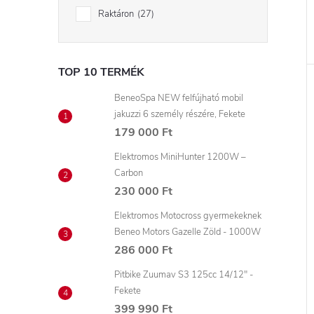
Raktáron
27
TOP 10 TERMÉK
BeneoSpa NEW felfújható mobil
jakuzzi 6 személy részére, Fekete
179 000 Ft
Elektromos MiniHunter 1200W –
Carbon
230 000 Ft
Elektromos Motocross gyermekeknek
Beneo Motors Gazelle Zöld - 1000W
286 000 Ft
Pitbike Zuumav S3 125cc 14/12" -
Fekete
399 990 Ft