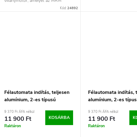
villanymotor, amelyet az MRM
EcoPit BOMB elektromos...
Kód:
24892
Félautomata indítás, teljesen
Félautomata indítás, 
alumínium, 2-es típusú
alumínium, 2-es típu
spold83
tund109
9 370 Ft ÁFA nélkül
9 370 Ft ÁFA nélkül
11 900 Ft
KOSÁRBA
11 900 Ft
K
Raktáron
Raktáron