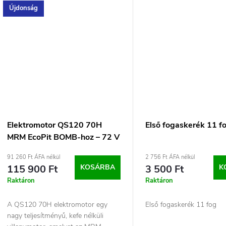
Újdonság
Elektromotor QS120 70H
Első fogaskerék 11 f
MRM EcoPit BOMB-hoz – 72 V
/ 3000 W
91 260 Ft ÁFA nélkül
2 756 Ft ÁFA nélkül
115 900 Ft
KOSÁRBA
3 500 Ft
K
Raktáron
Raktáron
A QS120 70H elektromotor egy
Első fogaskerék 11 fog
nagy teljesítményű, kefe nélküli