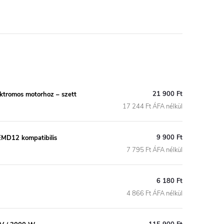
21 900 Ft
ektromos motorhoz – szett
17 244 Ft ÁFA nélkül
9 900 Ft
EMD12 kompatibilis
7 795 Ft ÁFA nélkül
6 180 Ft
4 866 Ft ÁFA nélkül