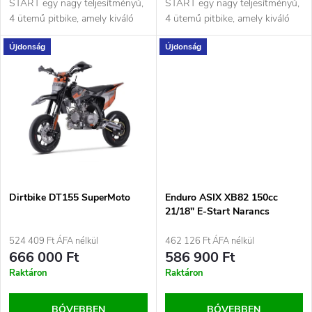
i
START egy nagy teljesítményű,
START egy nagy teljesítményű,
d
4 ütemű pitbike, amely kiváló
4 ütemű pitbike, amely kiváló
s
választás terepezéshez,...
választás terepezéshez,...
Újdonság
Újdonság
e
t
z
á
é
j
s
a
e
Dirtbike DT155 SuperMoto
Enduro ASIX XB82 150cc
21/18" E-Start Narancs
524 409 Ft ÁFA nélkül
462 126 Ft ÁFA nélkül
666 000 Ft
586 900 Ft
Raktáron
Raktáron
BŐVEBBEN
BŐVEBBEN