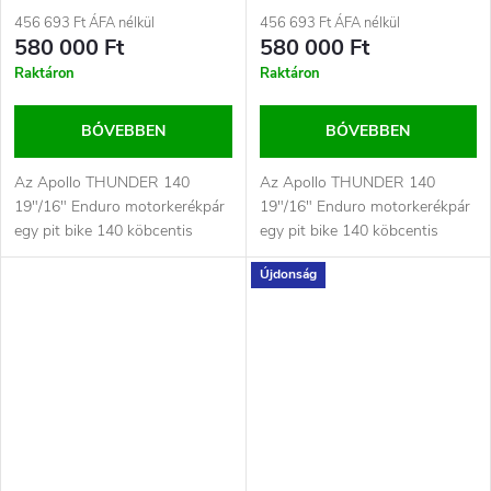
456 693 Ft ÁFA nélkül
456 693 Ft ÁFA nélkül
580 000 Ft
580 000 Ft
Raktáron
Raktáron
BŐVEBBEN
BŐVEBBEN
Az Apollo THUNDER 140
Az Apollo THUNDER 140
19"/16" Enduro motorkerékpár
19"/16" Enduro motorkerékpár
egy pit bike 140 köbcentis
egy pit bike 140 köbcentis
motorral, amely ráadásul
motorral, amely ráadásul
Újdonság
elektromos...
elektromos...