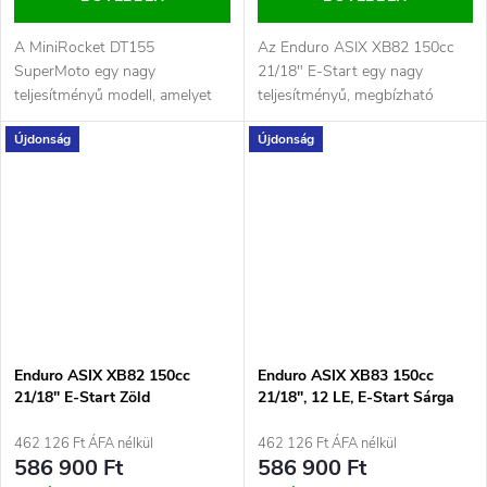
A MiniRocket DT155
Az Enduro ASIX XB82 150cc
SuperMoto egy nagy
21/18" E-Start egy nagy
teljesítményű modell, amelyet
teljesítményű, megbízható
versenyzők és pit bike rajongók
terepmotor, amelyet azoknak
Újdonság
Újdonság
számára terveztek...
a...
Enduro ASIX XB82 150cc
Enduro ASIX XB83 150cc
21/18" E-Start Zöld
21/18", 12 LE, E-Start Sárga
462 126 Ft ÁFA nélkül
462 126 Ft ÁFA nélkül
586 900 Ft
586 900 Ft