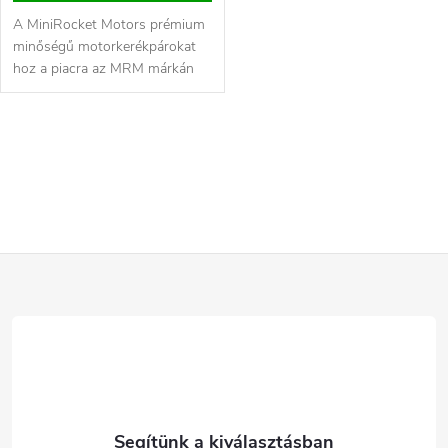
A MiniRocket Motors prémium
minőségű motorkerékpárokat
hoz a piacra az MRM márkán
keresztül kedvező áron Az
MRM RACE...
L
i
s
L
t
a
á
i
b
r
l
á