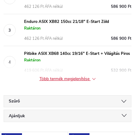
462 126 Ft ÁFA nélkül
586 900 Ft
Enduro ASIX XB82 150cc 21/18" E-Start Zöld
Raktáron
462 126 Ft ÁFA nélkül
586 900 Ft
Pitbike ASIX XB68 140cc 19/16" E-Start + Világítás Piros
Raktáron
419 606 Ft ÁFA nélkül
532 900 Ft
Több termék megjelenítése
Szűrő
T
Ajánljuk
e
Legolcsóbb elöl