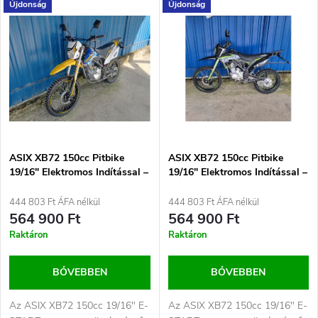
T
Újdonság
Újdonság
Legdrágább
r
e
Legnépszerűbb termékek
m
r
ABC szerint
é
m
k
é
e
ASIX XB72 150cc Pitbike
ASIX XB72 150cc Pitbike
19/16" Elektromos Indítással –
19/16" Elektromos Indítással –
k
Erőteljes Enduro Pitbike
Erőteljes Enduro Pitbike
k
Kezdőknek és Haladóknak
Kezdőknek és Haladóknak
444 803 Ft ÁFA nélkül
444 803 Ft ÁFA nélkül
e
Narancs
Zöld
564 900 Ft
564 900 Ft
r
Raktáron
Raktáron
k
e
BŐVEBBEN
BŐVEBBEN
l
n
Az ASIX XB72 150cc 19/16" E-
Az ASIX XB72 150cc 19/16" E-