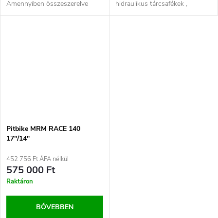
Amennyiben összeszerelve
hidraulikus tárcsafékek ,
szeretné kérni, előzetes
masszív lengéscsillapítók,
telefonos egyeztetés...
állítható...
Pitbike MRM RACE 140
17"/14"
452 756 Ft ÁFA nélkül
575 000 Ft
Raktáron
BŐVEBBEN