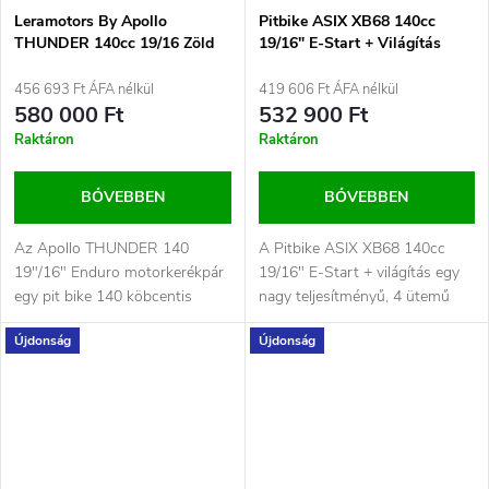
Leramotors By Apollo
Pitbike ASIX XB68 140cc
THUNDER 140cc 19/16 Zöld
19/16" E-Start + Világítás
Fekete
456 693 Ft ÁFA nélkül
419 606 Ft ÁFA nélkül
580 000 Ft
532 900 Ft
Raktáron
Raktáron
BŐVEBBEN
BŐVEBBEN
Az Apollo THUNDER 140
A Pitbike ASIX XB68 140cc
19"/16" Enduro motorkerékpár
19/16" E-Start + világítás egy
egy pit bike 140 köbcentis
nagy teljesítményű, 4 ütemű
motorral, amely ráadásul
terepmotor, amelyet azoknak
Újdonság
Újdonság
elektromos...
a...