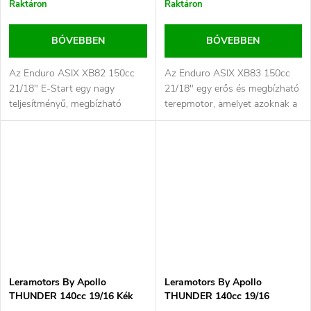
Raktáron
Raktáron
BŐVEBBEN
BŐVEBBEN
Az Enduro ASIX XB82 150cc
Az Enduro ASIX XB83 150cc
21/18" E-Start egy nagy
21/18" egy erős és megbízható
teljesítményű, megbízható
terepmotor, amelyet azoknak a
terepmotor, amelyet azoknak
motorosoknak készítettek,
a...
akik...
Leramotors By Apollo
Leramotors By Apollo
THUNDER 140cc 19/16 Kék
THUNDER 140cc 19/16
Narancs