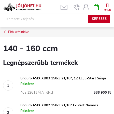
Ugrás
KOSÁR
a
fő
KERESÉS
tartalomhoz
Pitbike/dirtbike
140 - 160 ccm
Legnépszerűbb termékek
Enduro ASIX XB83 150cc 21/18", 12 LE, E-Start Sárga
Raktáron
462 126 Ft ÁFA nélkül
586 900 Ft
Enduro ASIX XB82 150cc 21/18" E-Start Narancs
Raktáron