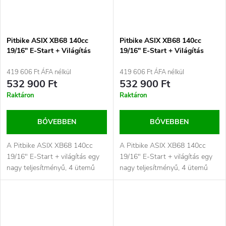
Pitbike ASIX XB68 140cc
Pitbike ASIX XB68 140cc
19/16" E-Start + Világítás
19/16" E-Start + Világítás
Narancs
Piros
419 606 Ft ÁFA nélkül
419 606 Ft ÁFA nélkül
532 900 Ft
532 900 Ft
Raktáron
Raktáron
BŐVEBBEN
BŐVEBBEN
A Pitbike ASIX XB68 140cc
A Pitbike ASIX XB68 140cc
19/16" E-Start + világítás egy
19/16" E-Start + világítás egy
nagy teljesítményű, 4 ütemű
nagy teljesítményű, 4 ütemű
terepmotor, amelyet azoknak
terepmotor, amelyet azoknak
a...
a...