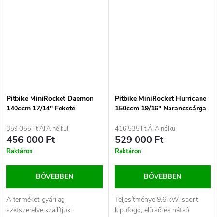
Pitbike MiniRocket Daemon
Pitbike MiniRocket Hurricane
140ccm 17/14" Fekete
150ccm 19/16" Narancssárga
359 055 Ft ÁFA nélkül
416 535 Ft ÁFA nélkül
456 000 Ft
529 000 Ft
Raktáron
Raktáron
BŐVEBBEN
BŐVEBBEN
A terméket gyárilag
Teljesítménye 9,6 kW, sport
szétszerelve szállítjuk.
kipufogó, elülső és hátsó