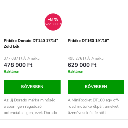
–8 %
522 300 Ft
Pitbike Dorado DT140 17/14"
Pitbike DT160 19″/16″
Zöld kék
377 087 Ft ÁFA nélkül
495 276 Ft ÁFA nélkül
478 900 Ft
629 000 Ft
Raktáron
Raktáron
BŐVEBBEN
BŐVEBBEN
Az új Dorado márka minőségi
A MiniRocket DT160 egy off-
alapon igen ragadozó
road motorkerékpár, amelyet
potenciállal. Igen, ezek Dorado
tizenévesek és felnőtt
motorkerékpárok. A
motorosok számára terveztek,
gyerekmotorok és...
akik...