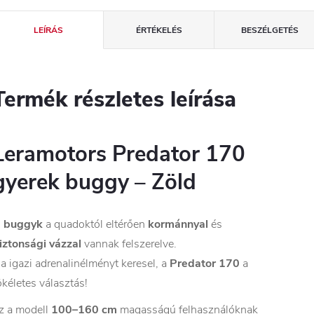
LEÍRÁS
ÉRTÉKELÉS
BESZÉLGETÉS
Termék részletes leírása
Leramotors Predator 170
gyerek buggy – Zöld
A
buggyk
a quadoktól eltérően
kormánnyal
és
iztonsági vázzal
vannak felszerelve.
a igazi adrenalinélményt keresel, a
Predator 170
a
ökéletes választás!
z a modell
100–160 cm
magasságú felhasználóknak