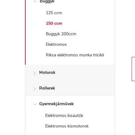
Buggyk
a
125 ccm
l
150 ccm
s
Buggyk 200ccm
Elektromos
ó
Riksa elektromos munka tricikli
p
Motorok
a
Rollerek
n
Gyermekjárművek
e
Elektromos kisautók
l
Elektromos kismotorok