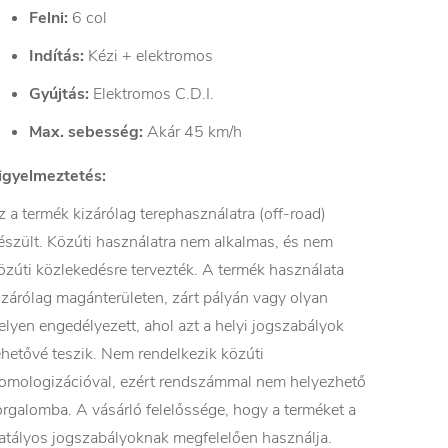
Felni:
6 col
Indítás:
Kézi + elektromos
Gyújtás:
Elektromos C.D.I.
Max. sebesség:
Akár 45 km/h
igyelmeztetés:
z a termék kizárólag terephasználatra (off-road)
észült. Közúti használatra nem alkalmas, és nem
özúti közlekedésre tervezték. A termék használata
izárólag magánterületen, zárt pályán vagy olyan
elyen engedélyezett, ahol azt a helyi jogszabályok
ehetővé teszik. Nem rendelkezik közúti
omologizációval, ezért rendszámmal nem helyezhető
orgalomba. A vásárló felelőssége, hogy a terméket a
atályos jogszabályoknak megfelelően használja.