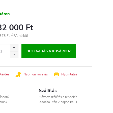
táron
32 000 Ft
378 Ft
ÁFA nélkül
égár:
HOZZÁADÁS A KOSÁRHOZ
Kérdés
Nyomon követés
Nyomtatás
Szállítás
tásban?
Házhoz szállítás a rendelés
elünk.
leadása után 2 napon belül.