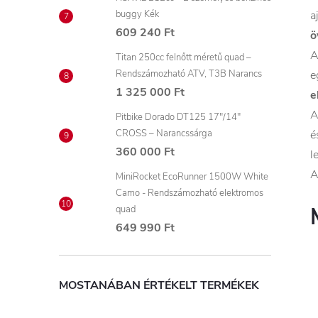
buggy Kék
a
609 240 Ft
ö
A
Titan 250cc felnőtt méretű quad –
Rendszámozható ATV, T3B Narancs
e
1 325 000 Ft
e
A
Pitbike Dorado DT125 17"/14"
CROSS – Narancssárga
é
360 000 Ft
l
A
MiniRocket EcoRunner 1500W White
Camo - Rendszámozható elektromos
quad
649 990 Ft
MOSTANÁBAN ÉRTÉKELT TERMÉKEK