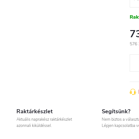
Rak
7
576 
Egys
Raktárkészlet
Segítsünk?
Aktuális naprakész raktárkészlet
Nem biztos a válasz
azonnali kiküldéssel.
Lépjen kapcsolatba v