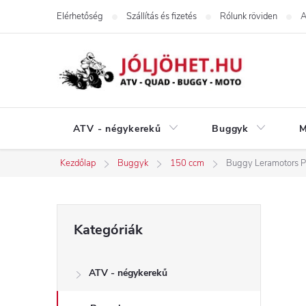
Ugrás
Elérhetőség
Szállítás és fizetés
Rólunk röviden
A
a
fő
tartalomhoz
ATV - négykerekű
Buggyk
M
Kezdőlap
Buggyk
150 ccm
Buggy Leramotors P
O
Kategóriák
Kategóriák
átugrása
l
ATV - négykerekű
d