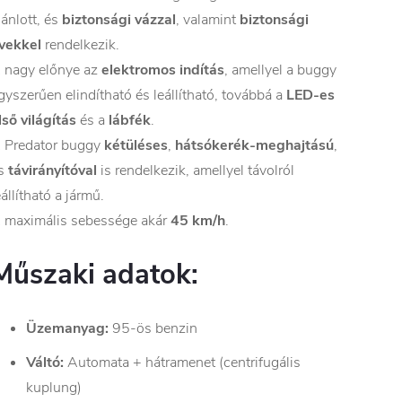
jánlott, és
biztonsági vázzal
, valamint
biztonsági
vekkel
rendelkezik.
 nagy előnye az
elektromos indítás
, amellyel a buggy
gyszerűen elindítható és leállítható, továbbá a
LED-es
lső világítás
és a
lábfék
.
 Predator buggy
kétüléses
,
hátsókerék-meghajtású
,
s
távirányítóval
is rendelkezik, amellyel távolról
eállítható a jármű.
 maximális sebessége akár
45 km/h
.
Műszaki adatok:
Üzemanyag:
95-ös benzin
Váltó:
Automata + hátramenet (centrifugális
kuplung)