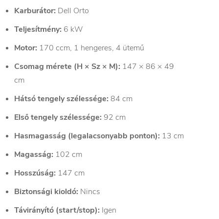
Karburátor:
Dell Orto
Teljesítmény:
6 kW
Motor:
170 ccm, 1 hengeres, 4 ütemű
Csomag mérete (H × Sz × M):
147 × 86 × 49
cm
Hátsó tengely szélessége:
84 cm
Első tengely szélessége:
92 cm
Hasmagasság (legalacsonyabb ponton):
13 cm
Magasság:
102 cm
Hosszúság:
147 cm
Biztonsági kioldó:
Nincs
Távirányító (start/stop):
Igen