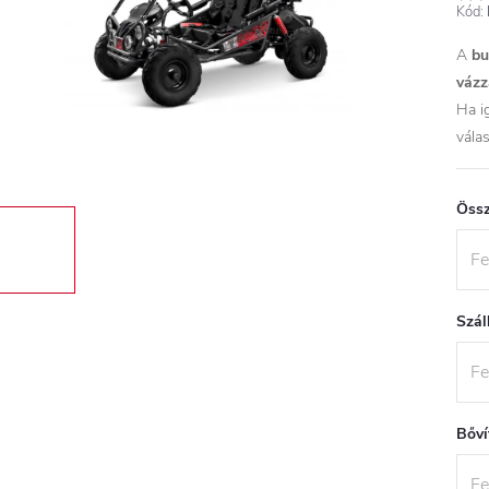
Kód:
A
bu
vázz
Ha i
válas
Össz
Szál
Bőví