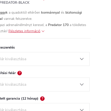
PREDATOR-BLACK
ggyk
a quadoktól eltérően
kormánnyal
és
biztonsági
al
vannak felszerelve.
gazi adrenalinélményt keresel, a
Predator 170
a tökéletes
ztás!
Részletes információ
eszerelés
lítási felár
?
tett garancia (12 hónap)
?