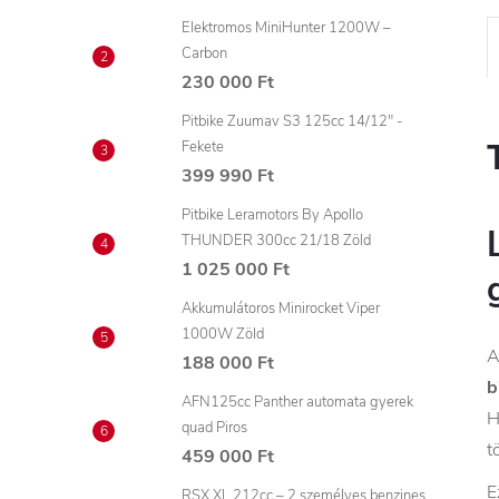
Elektromos MiniHunter 1200W –
Carbon
230 000 Ft
Pitbike Zuumav S3 125cc 14/12" -
Fekete
399 990 Ft
Pitbike Leramotors By Apollo
THUNDER 300cc 21/18 Zöld
1 025 000 Ft
Akkumulátoros Minirocket Viper
1000W Zöld
188 000 Ft
b
AFN125cc Panther automata gyerek
H
quad Piros
t
459 000 Ft
E
RSX XL 212cc – 2 személyes benzines