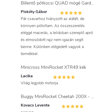
Billentő pótkocsi QUAD mögé Gardner
Piskóty Gábor
Pár csavarhoz hiányzott az alátét, de
könnyen pótoltam. Az összeszerelés
eléggé macerás, a leírásban szereplő apró
és elmosódott rajz nem igazán segít
benne. Különben elégedett vagyok a
termékkel.
Minicross MiniRocket XTR49 kék
Lacika
Világ legjobb motorja
Buggy MiniRocket Cheetah 200X - gyerekeknek és felnőtteknek
Kovacs Levente