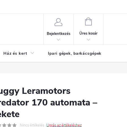
Reklamáció
KOSÁR
Üres kosár
Bejelentkezés
Ház és kert
Ipari gépek, barkácsgépek
S
uggy Leramotors
redator 170 automata –
ekete
Nincs értékelés
Ugrás az értékeléshez