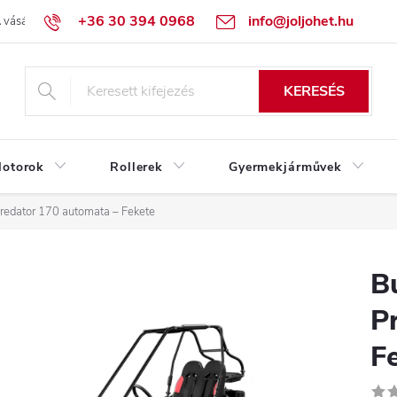
+36 30 394 0968
info@joljohet.hu
 vásárlás lépései
Üzleti feltételek (ÁSZF)
Adatkezelési tájékoztató
KERESÉS
otorok
Rollerek
Gyermekjárművek
redator 170 automata – Fekete
B
P
F