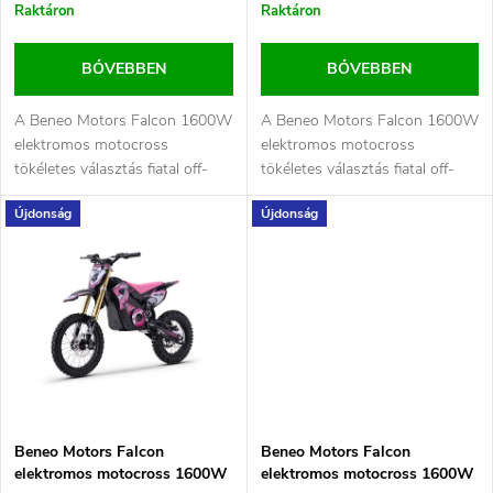
r
Raktáron
Raktáron
k
e
BŐVEBBEN
BŐVEBBEN
l
n
A Beneo Motors Falcon 1600W
A Beneo Motors Falcon 1600W
i
elektromos motocross
elektromos motocross
d
tökéletes választás fiatal off-
tökéletes választás fiatal off-
s
road rajongóknak. Modern...
road rajongóknak. Modern...
Újdonság
Újdonság
e
t
z
á
é
j
s
a
e
Beneo Motors Falcon
Beneo Motors Falcon
elektromos motocross 1600W
elektromos motocross 1600W