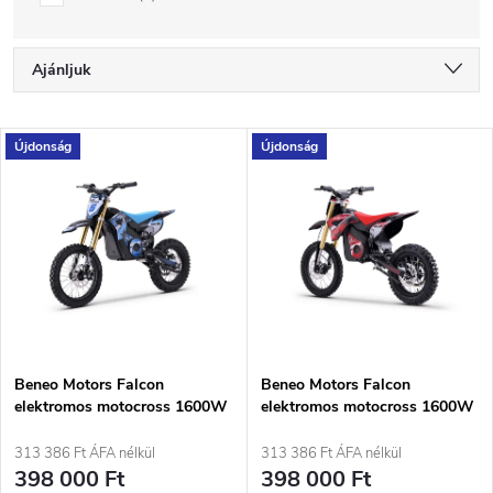
T
Ajánljuk
e
Legolcsóbb elöl
T
Újdonság
Újdonság
Legdrágább
r
e
Legnépszerűbb termékek
m
r
ABC szerint
é
m
k
é
e
Beneo Motors Falcon
Beneo Motors Falcon
elektromos motocross 1600W
elektromos motocross 1600W
k
Kék
Piros
k
313 386 Ft ÁFA nélkül
313 386 Ft ÁFA nélkül
e
398 000 Ft
398 000 Ft