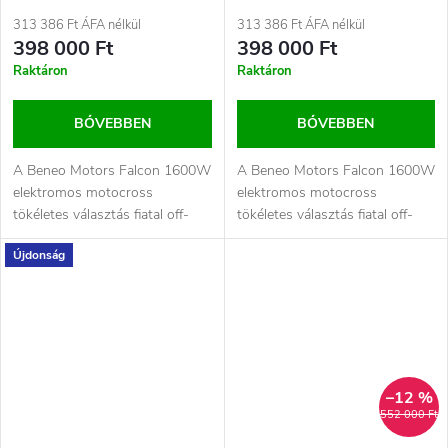
Rózsaszin
Sárga
313 386 Ft ÁFA nélkül
313 386 Ft ÁFA nélkül
398 000 Ft
398 000 Ft
Raktáron
Raktáron
BŐVEBBEN
BŐVEBBEN
A Beneo Motors Falcon 1600W
A Beneo Motors Falcon 1600W
elektromos motocross
elektromos motocross
tökéletes választás fiatal off-
tökéletes választás fiatal off-
road rajongóknak. Modern...
road rajongóknak. Modern...
Újdonság
–12 %
552 000 Ft