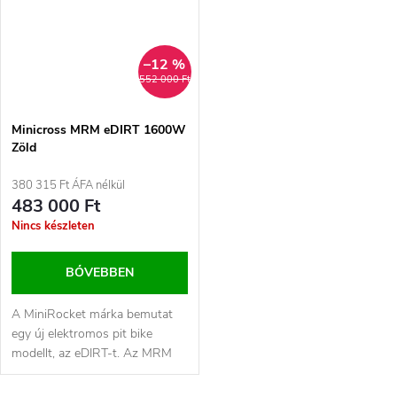
–12 %
552 000 Ft
Minicross MRM eDIRT 1600W
Zöld
380 315 Ft ÁFA nélkül
483 000 Ft
Nincs készleten
BŐVEBBEN
A MiniRocket márka bemutat
egy új elektromos pit bike
modellt, az eDIRT-t. Az MRM
eDIRT-t az alapoktól kezdve
úgy...