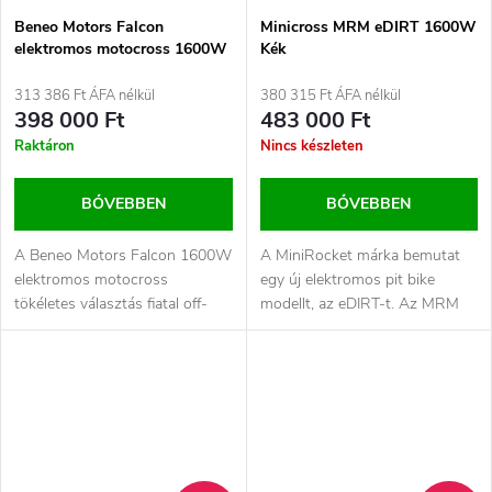
Beneo Motors Falcon
Minicross MRM eDIRT 1600W
elektromos motocross 1600W
Kék
Zöld
313 386 Ft ÁFA nélkül
380 315 Ft ÁFA nélkül
398 000 Ft
483 000 Ft
Raktáron
Nincs készleten
BŐVEBBEN
BŐVEBBEN
A Beneo Motors Falcon 1600W
A MiniRocket márka bemutat
elektromos motocross
egy új elektromos pit bike
tökéletes választás fiatal off-
modellt, az eDIRT-t. Az MRM
road rajongóknak. Modern...
eDIRT-t az alapoktól kezdve
úgy...