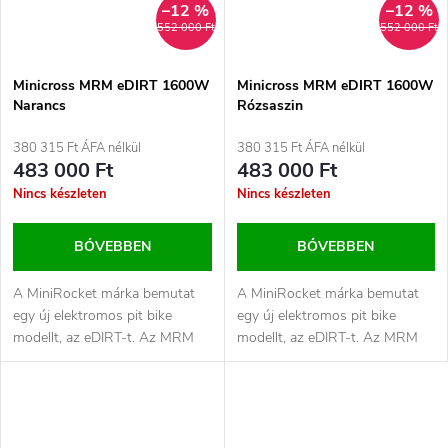
–12 %
–12 %
552 000 Ft
552 000 Ft
Minicross MRM eDIRT 1600W
Minicross MRM eDIRT 1600W
Narancs
Rózsaszin
380 315 Ft ÁFA nélkül
380 315 Ft ÁFA nélkül
483 000 Ft
483 000 Ft
Nincs készleten
Nincs készleten
BŐVEBBEN
BŐVEBBEN
A MiniRocket márka bemutat
A MiniRocket márka bemutat
egy új elektromos pit bike
egy új elektromos pit bike
modellt, az eDIRT-t. Az MRM
modellt, az eDIRT-t. Az MRM
eDIRT-t az alapoktól kezdve
eDIRT-t az alapoktól kezdve
úgy...
úgy...