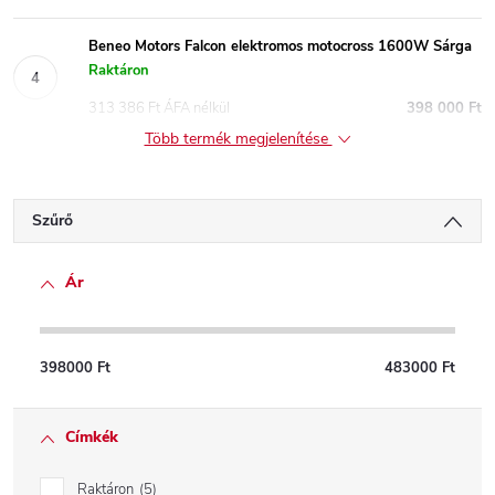
Beneo Motors Falcon elektromos motocross 1600W Sárga
Raktáron
313 386 Ft ÁFA nélkül
398 000 Ft
Több termék megjelenítése
Szűrő
Ár
398000
Ft
483000
Ft
Címkék
Raktáron
5