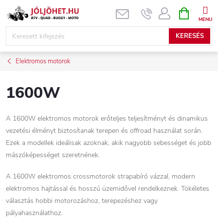
Ugrás
KOSÁR
a
fő
KERESÉS
tartalomhoz
Elektromos motorok
1600W
A 1600W elektromos motorok erőteljes teljesítményt és dinamikus
vezetési élményt biztosítanak terepen és offroad használat során.
Ezek a modellek ideálisak azoknak, akik nagyobb sebességet és jobb
mászóképességet szeretnének.
A 1600W elektromos crossmotorok strapabíró vázzal, modern
elektromos hajtással és hosszú üzemidővel rendelkeznek. Tökéletes
választás hobbi motorozáshoz, terepezéshez vagy
pályahasználathoz.