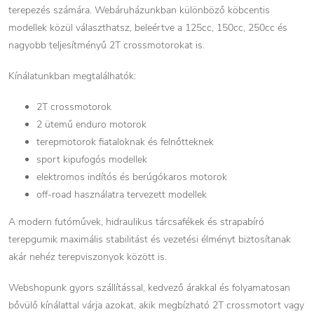
terepezés számára. Webáruházunkban különböző köbcentis
modellek közül választhatsz, beleértve a 125cc, 150cc, 250cc és
nagyobb teljesítményű 2T crossmotorokat is.
Kínálatunkban megtalálhatók:
2T crossmotorok
2 ütemű enduro motorok
terepmotorok fiataloknak és felnőtteknek
sport kipufogós modellek
elektromos indítós és berúgókaros motorok
off-road használatra tervezett modellek
A modern futóművek, hidraulikus tárcsafékek és strapabíró
terepgumik maximális stabilitást és vezetési élményt biztosítanak
akár nehéz terepviszonyok között is.
Webshopunk gyors szállítással, kedvező árakkal és folyamatosan
bővülő kínálattal várja azokat, akik megbízható 2T crossmotort vagy