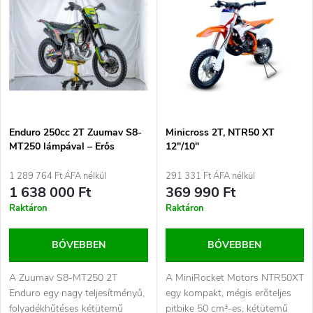
r
e
Legnépszerűbb termékek
m
r
ABC szerint
é
m
k
é
e
Enduro 250cc 2T Zuumav S8-
Minicross 2T, NTR50 XT
MT250 lámpával – Erős
12″/10″
k
kétütemű terepmotor 21/18
k
colos kerekekkel
1 289 764 Ft ÁFA nélkül
291 331 Ft ÁFA nélkül
e
1 638 000 Ft
369 990 Ft
r
Raktáron
Raktáron
k
e
BŐVEBBEN
BŐVEBBEN
l
n
A Zuumav S8-MT250 2T
A MiniRocket Motors NTR50XT
i
Enduro egy nagy teljesítményű,
egy kompakt, mégis erőteljes
folyadékhűtéses kétütemű
pitbike 50 cm³-es, kétütemű