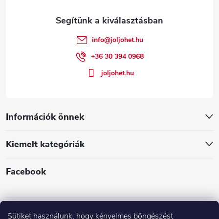
l
á
é
n
info
@
joljohet.hu
y
c
+36 30 394 0968
í
joljohet.hu
t
á
Információk önnek
s
Kiemelt kategóriák
e
l
Facebook
e
m
Sütiket használunk, hogy kényelmes böngészést