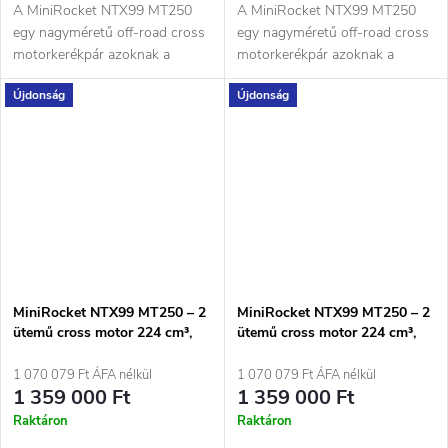
A MiniRocket NTX99 MT250
A MiniRocket NTX99 MT250
egy nagyméretű off-road cross
egy nagyméretű off-road cross
motorkerékpár azoknak a
motorkerékpár azoknak a
motorosoknak, akik könnyű,
motorosoknak, akik könnyű,
Újdonság
Újdonság
erős és...
erős és...
MiniRocket NTX99 MT250 – 2
MiniRocket NTX99 MT250 – 2
ütemű cross motor 224 cm³,
ütemű cross motor 224 cm³,
32 lóerővel Piros
32 lóerővel Sárga
1 070 079 Ft ÁFA nélkül
1 070 079 Ft ÁFA nélkül
1 359 000 Ft
1 359 000 Ft
Raktáron
Raktáron