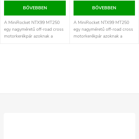
BŐVEBBEN
BŐVEBBEN
A MiniRocket NTX99 MT250
A MiniRocket NTX99 MT250
egy nagyméretű off-road cross
egy nagyméretű off-road cross
motorkerékpár azoknak a
motorkerékpár azoknak a
motorosoknak, akik könnyű,
motorosoknak, akik könnyű,
erős és...
erős és...
L
i
s
L
t
a
á
i
b
r