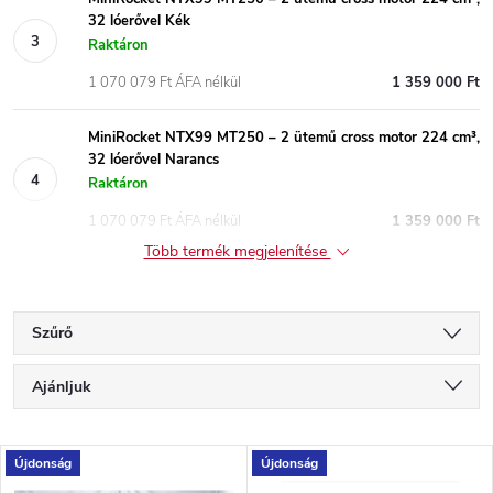
32 lóerővel Kék
Raktáron
1 070 079 Ft ÁFA nélkül
1 359 000 Ft
MiniRocket NTX99 MT250 – 2 ütemű cross motor 224 cm³,
32 lóerővel Narancs
Raktáron
1 070 079 Ft ÁFA nélkül
1 359 000 Ft
Több termék megjelenítése
Szűrő
T
Ajánljuk
e
Legolcsóbb elöl
T
Újdonság
Újdonság
Legdrágább