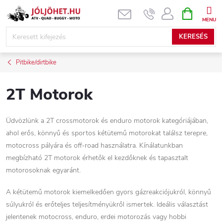
Ugrás
KOSÁR
a
fő
KERESÉS
tartalomhoz
Pitbike/dirtbike
2T Motorok
Üdvözlünk a 2T crossmotorok és enduro motorok kategóriájában,
ahol erős, könnyű és sportos kétütemű motorokat találsz terepre,
motocross pályára és off-road használatra. Kínálatunkban
megbízható 2T motorok érhetők el kezdőknek és tapasztalt
motorosoknak egyaránt.
A kétütemű motorok kiemelkedően gyors gázreakciójukról, könnyű
súlyukról és erőteljes teljesítményükről ismertek. Ideális választást
jelentenek motocross, enduro, erdei motorozás vagy hobbi