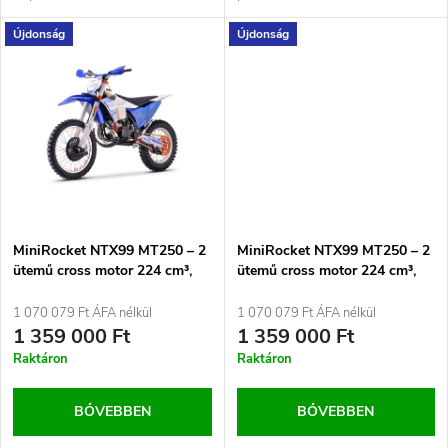
d
s
enduro motor, amelyet
motorral, ideális fiatal...
Újdonság
Újdonság
kifejezetten...
e
t
z
á
é
j
s
a
e
MiniRocket NTX99 MT250 – 2
MiniRocket NTX99 MT250 – 2
ütemű cross motor 224 cm³,
ütemű cross motor 224 cm³,
32 lóerővel Kék
32 lóerővel Narancs
1 070 079 Ft ÁFA nélkül
1 070 079 Ft ÁFA nélkül
1 359 000 Ft
1 359 000 Ft
Raktáron
Raktáron
BŐVEBBEN
BŐVEBBEN