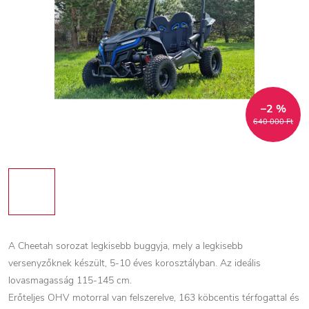
–2 %
640 000 Ft
A Cheetah sorozat legkisebb buggyja, mely a legkisebb
versenyzőknek készült, 5-10 éves korosztályban. Az ideális
lovasmagasság 115-145 cm.
Erőteljes OHV motorral van felszerelve, 163 köbcentis térfogattal és