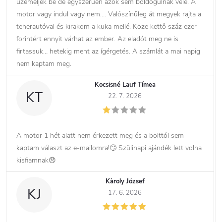
üzemeljék be de egyszerűen azok sem boldogulnak vele. A
motor vagy indul vagy nem…. Valószínűleg át megyek rajta a
teherautóval és kirakom a kuka mellé. Köze kettő száz ezer
forintért ennyit várhat az ember. Az eladót meg ne is
firtassuk… hetekig ment az ígérgetés. A számlát a mai napig
nem kaptam meg.
Kocsisné Lauf Tímea
KT
22. 7. 2026
A motor 1 hét alatt nem érkezett meg és a bolttól sem
kaptam választ az e-mailomra!🙄 Szülinapi ajándék lett volna
kisfiamnak😞
Kàroly József
KJ
17. 6. 2026