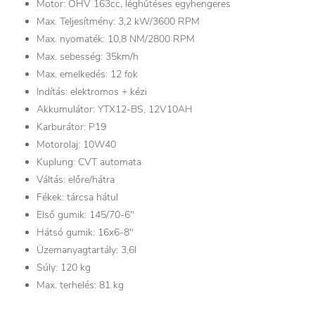
Motor: OHV 163cc, léghűtéses egyhengeres
Max. Teljesítmény: 3,2 kW/3600 RPM
Max. nyomaték: 10,8 NM/2800 RPM
Max. sebesség: 35km/h
Max. emelkedés: 12 fok
Indítás: elektromos + kézi
Akkumulátor: YTX12-BS, 12V10AH
Karburátor: P19
Motorolaj: 10W40
Kuplung: CVT automata
Váltás: előre/hátra
Fékek: tárcsa hátul
Első gumik: 145/70-6"
Hátsó gumik: 16x6-8"
Üzemanyagtartály: 3,6l
Súly: 120 kg
Max. terhelés: 81 kg