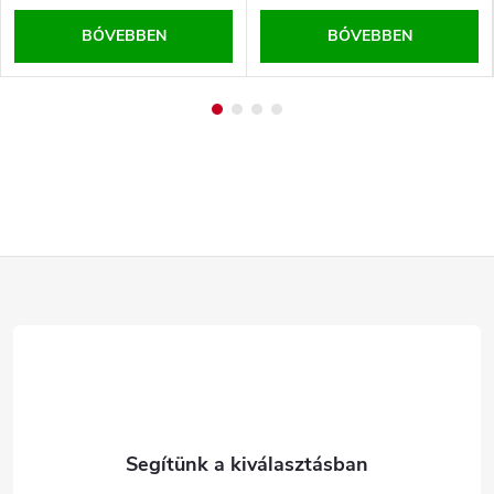
BŐVEBBEN
BŐVEBBEN
L
á
b
l