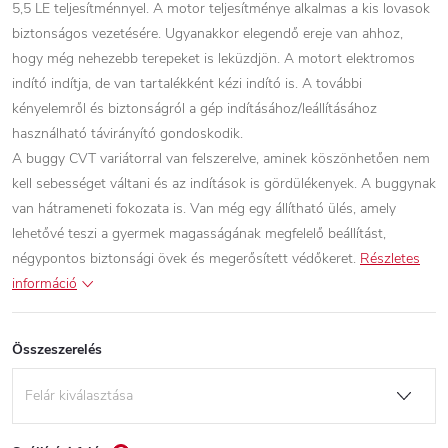
5,5 LE teljesítménnyel. A motor teljesítménye alkalmas a kis lovasok
biztonságos vezetésére. Ugyanakkor elegendő ereje van ahhoz,
hogy még nehezebb terepeket is leküzdjön. A motort elektromos
indító indítja, de van tartalékként kézi indító is. A további
kényelemről és biztonságról a gép indításához/leállításához
használható távirányító gondoskodik.
A buggy CVT variátorral van felszerelve, aminek köszönhetően nem
kell sebességet váltani és az indítások is gördülékenyek. A buggynak
van hátrameneti fokozata is. Van még egy állítható ülés, amely
lehetővé teszi a gyermek magasságának megfelelő beállítást,
négypontos biztonsági övek és megerősített védőkeret.
Részletes
információ
Összeszerelés