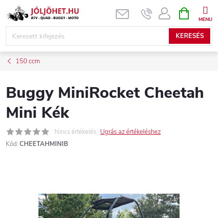
Ugrás
KOSÁR
a
fő
KERESÉS
tartalomhoz
150 ccm
Buggy MiniRocket Cheetah
Mini Kék
Nincs értékelés
Ugrás az értékeléshez
Kód:
CHEETAHMINIB