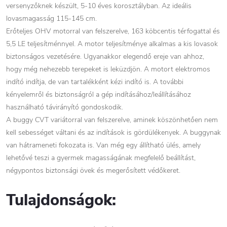
versenyzőknek készült, 5-10 éves korosztályban. Az ideális
lovasmagasság 115-145 cm.
Erőteljes OHV motorral van felszerelve, 163 köbcentis térfogattal és
5,5 LE teljesítménnyel. A motor teljesítménye alkalmas a kis lovasok
biztonságos vezetésére. Ugyanakkor elegendő ereje van ahhoz,
hogy még nehezebb terepeket is leküzdjön. A motort elektromos
indító indítja, de van tartalékként kézi indító is. A további
kényelemről és biztonságról a gép indításához/leállításához
használható távirányító gondoskodik.
A buggy CVT variátorral van felszerelve, aminek köszönhetően nem
kell sebességet váltani és az indítások is gördülékenyek. A buggynak
van hátrameneti fokozata is. Van még egy állítható ülés, amely
lehetővé teszi a gyermek magasságának megfelelő beállítást,
négypontos biztonsági övek és megerősített védőkeret.
Tulajdonságok: