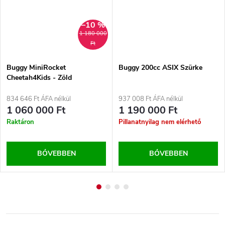
–10 %
1 180 000
Ft
Buggy MiniRocket
Buggy 200cc ASIX Szürke
Cheetah4Kids - Zöld
834 646 Ft ÁFA nélkül
937 008 Ft ÁFA nélkül
1 060 000 Ft
1 190 000 Ft
Raktáron
Pillanatnyilag nem elérhető
BŐVEBBEN
BŐVEBBEN