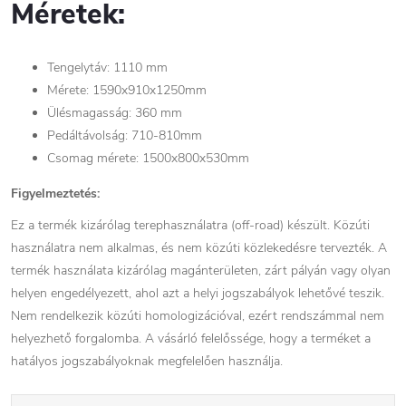
Méretek:
Tengelytáv: 1110 mm
Mérete: 1590x910x1250mm
Ülésmagasság: 360 mm
Pedáltávolság: 710-810mm
Csomag mérete: 1500x800x530mm
Figyelmeztetés:
Ez a termék kizárólag terephasználatra (off-road) készült. Közúti
használatra nem alkalmas, és nem közúti közlekedésre tervezték. A
termék használata kizárólag magánterületen, zárt pályán vagy olyan
helyen engedélyezett, ahol azt a helyi jogszabályok lehetővé teszik.
Nem rendelkezik közúti homologizációval, ezért rendszámmal nem
helyezhető forgalomba. A vásárló felelőssége, hogy a terméket a
hatályos jogszabályoknak megfelelően használja.