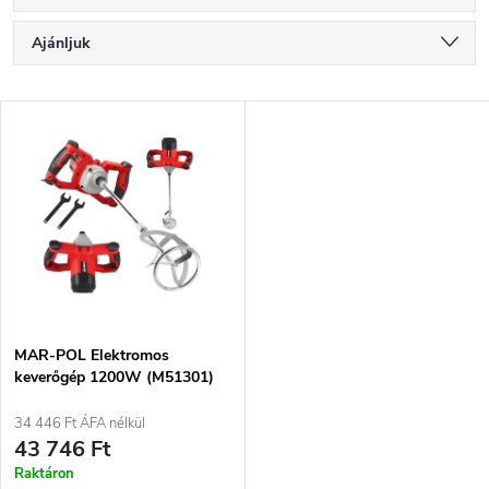
T
Ajánljuk
e
Legolcsóbb elöl
T
Legdrágább
r
e
Legnépszerűbb termékek
m
r
ABC szerint
é
m
k
é
e
MAR-POL Elektromos
keverőgép 1200W (M51301)
k
k
34 446 Ft ÁFA nélkül
e
43 746 Ft
r
Raktáron