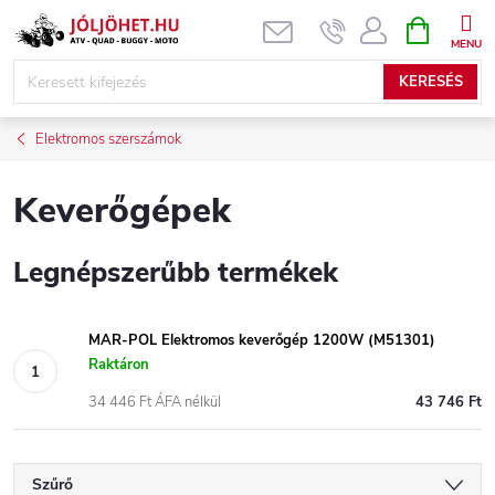
Ugrás
KOSÁR
a
fő
KERESÉS
tartalomhoz
Elektromos szerszámok
Keverőgépek
Legnépszerűbb termékek
MAR-POL Elektromos keverőgép 1200W (M51301)
Raktáron
34 446 Ft ÁFA nélkül
43 746 Ft
Szűrő