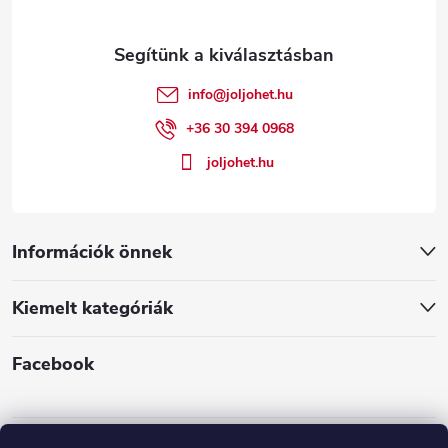
r
l
á
é
n
info
@
joljohet.hu
y
c
+36 30 394 0968
í
joljohet.hu
t
á
Információk önnek
s
Kiemelt kategóriák
e
l
Facebook
e
m