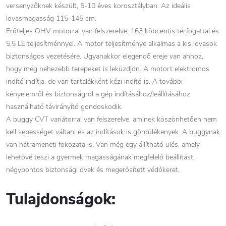
versenyzőknek készült, 5-10 éves korosztályban. Az ideális
lovasmagasság 115-145 cm.
Erőteljes OHV motorral van felszerelve, 163 köbcentis térfogattal és
5,5 LE teljesítménnyel. A motor teljesítménye alkalmas a kis lovasok
biztonságos vezetésére. Ugyanakkor elegendő ereje van ahhoz,
hogy még nehezebb terepeket is leküzdjön. A motort elektromos
indító indítja, de van tartalékként kézi indító is. A további
kényelemről és biztonságról a gép indításához/leállításához
használható távirányító gondoskodik.
A buggy CVT variátorral van felszerelve, aminek köszönhetően nem
kell sebességet váltani és az indítások is gördülékenyek. A buggynak
van hátrameneti fokozata is. Van még egy állítható ülés, amely
lehetővé teszi a gyermek magasságának megfelelő beállítást,
négypontos biztonsági övek és megerősített védőkeret.
Tulajdonságok: