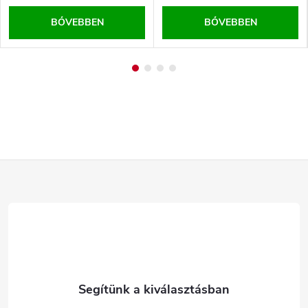
BŐVEBBEN
BŐVEBBEN
L
á
b
l