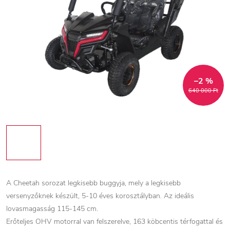
–2 %
640 000 Ft
A Cheetah sorozat legkisebb buggyja, mely a legkisebb
versenyzőknek készült, 5-10 éves korosztályban. Az ideális
lovasmagasság 115-145 cm.
Erőteljes OHV motorral van felszerelve, 163 köbcentis térfogattal és