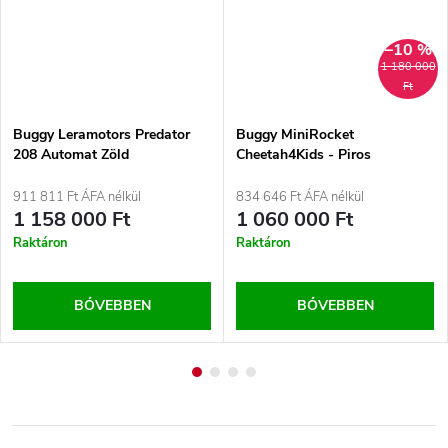
–10 %
1 180 000
Ft
Buggy Leramotors Predator
Buggy MiniRocket
208 Automat Zöld
Cheetah4Kids - Piros
911 811 Ft ÁFA nélkül
834 646 Ft ÁFA nélkül
1 158 000 Ft
1 060 000 Ft
Raktáron
Raktáron
BŐVEBBEN
BŐVEBBEN