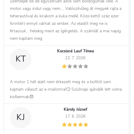
üzemeljék be de egyszerűen azok sem boldogulnak vele. A
motor vagy indul vagy nem…. Valószínűleg át megyek rajta a
teherautóval és kirakom a kuka mellé. Köze kettő száz ezer
forintért ennyit várhat az ember. Az eladót meg ne is
firtassuk… hetekig ment az ígérgetés. A számlát a mai napig
nem kaptam meg.
Kocsisné Lauf Tímea
KT
22. 7. 2026
A motor 1 hét alatt nem érkezett meg és a bolttól sem
kaptam választ az e-mailomra!🙄 Szülinapi ajándék lett volna
kisfiamnak😞
Kàroly József
KJ
17. 6. 2026