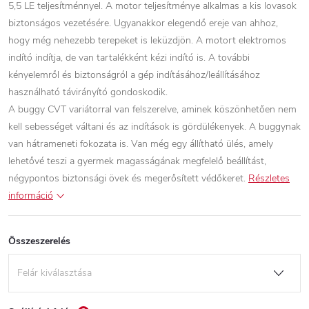
5,5 LE teljesítménnyel. A motor teljesítménye alkalmas a kis lovasok
biztonságos vezetésére. Ugyanakkor elegendő ereje van ahhoz,
hogy még nehezebb terepeket is leküzdjön. A motort elektromos
indító indítja, de van tartalékként kézi indító is. A további
kényelemről és biztonságról a gép indításához/leállításához
használható távirányító gondoskodik.
A buggy CVT variátorral van felszerelve, aminek köszönhetően nem
kell sebességet váltani és az indítások is gördülékenyek. A buggynak
van hátrameneti fokozata is. Van még egy állítható ülés, amely
lehetővé teszi a gyermek magasságának megfelelő beállítást,
négypontos biztonsági övek és megerősített védőkeret.
Részletes
információ
Összeszerelés