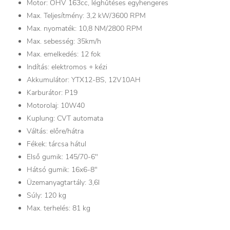
Motor: OHV 163cc, léghűtéses egyhengeres
Max. Teljesítmény: 3,2 kW/3600 RPM
Max. nyomaték: 10,8 NM/2800 RPM
Max. sebesség: 35km/h
Max. emelkedés: 12 fok
Indítás: elektromos + kézi
Akkumulátor: YTX12-BS, 12V10AH
Karburátor: P19
Motorolaj: 10W40
Kuplung: CVT automata
Váltás: előre/hátra
Fékek: tárcsa hátul
Első gumik: 145/70-6"
Hátsó gumik: 16x6-8"
Üzemanyagtartály: 3,6l
Súly: 120 kg
Max. terhelés: 81 kg