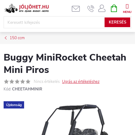
Ugrás
KOSÁR
a
fő
KERESÉS
tartalomhoz
150 ccm
Buggy MiniRocket Cheetah
Mini Piros
Nincs értékelés
Ugrás az értékeléshez
Kód:
CHEETAHMINIR
Újdonság