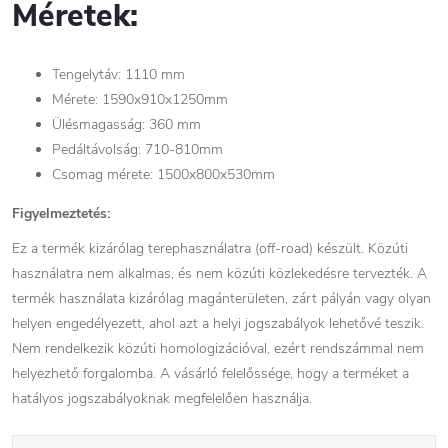
Méretek:
Tengelytáv: 1110 mm
Mérete: 1590x910x1250mm
Ülésmagasság: 360 mm
Pedáltávolság: 710-810mm
Csomag mérete: 1500x800x530mm
Figyelmeztetés:
Ez a termék kizárólag terephasználatra (off-road) készült. Közúti
használatra nem alkalmas, és nem közúti közlekedésre tervezték. A
termék használata kizárólag magánterületen, zárt pályán vagy olyan
helyen engedélyezett, ahol azt a helyi jogszabályok lehetővé teszik.
Nem rendelkezik közúti homologizációval, ezért rendszámmal nem
helyezhető forgalomba. A vásárló felelőssége, hogy a terméket a
hatályos jogszabályoknak megfelelően használja.