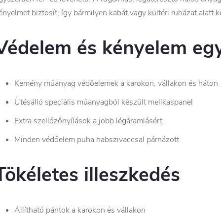
ényelmet biztosít, így bármilyen kabát vagy kültéri ruházat alatt
Védelem és kényelem eg
Kemény műanyag védőelemek a karokon, vállakon és háton
Ütésálló speciális műanyagból készült mellkaspanel
Extra szellőzőnyílások a jobb légáramlásért
Minden védőelem puha habszivaccsal párnázott
Tökéletes illeszkedés
Állítható pántok a karokon és vállakon