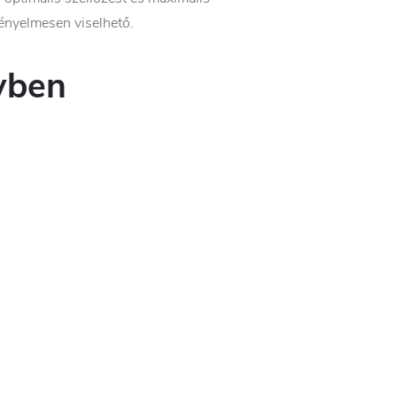
 kényelmesen viselhető.
yben