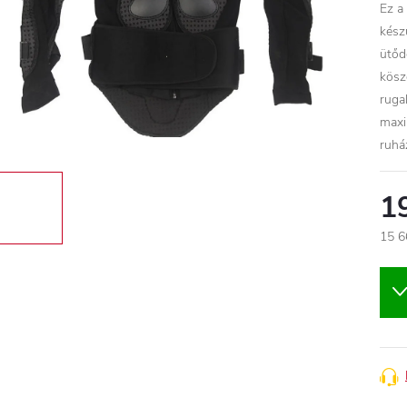
Ez a
kész
ütőd
kösz
ruga
maxi
ruhá
1
15 6
Egys