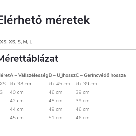
Elérhető méretek
XS, XS, S, M, L
Mérettáblázat
éret
A – Vállszélesség
B – Ujjhossz
C – Gerincvédő hossza
XS
kb. 38 cm
kb. 45 cm
kb. 39 cm
S
40 cm
46 cm
39 cm
42 cm
48 cm
39 cm
M
44 cm
49 cm
46 cm
45 cm
51 cm
46 cm