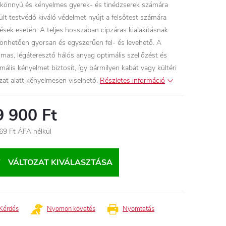
 könnyű és kényelmes gyerek- és tinédzserek számára
ült testvédő kiváló védelmet nyújt a felsőtest számára
ések esetén. A teljes hosszában cipzáras kialakításnak
önhetően gyorsan és egyszerűen fel- és levehető. A
lmas, légáteresztő hálós anyag optimális szellőzést és
mális kényelmet biztosít, így bármilyen kabát vagy kültéri
zat alatt kényelmesen viselhető.
Részletes információ
9 900 Ft
69 Ft ÁFA nélkül
égár:
VÁLTOZAT KIVÁLASZTÁSA
Kérdés
Nyomon követés
Nyomtatás