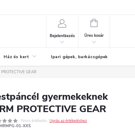
Reklamáció
KOSÁR
Üres kosár
Bejelentkezés
Ház és kert
Ipari gépek, barkácsgépek
S
RM PROTECTIVE GEAR
estpáncél gyermekeknek
RM PROTECTIVE GEAR
Nincs értékelés
Ugrás az értékeléshez
MRMPG-01-XXS