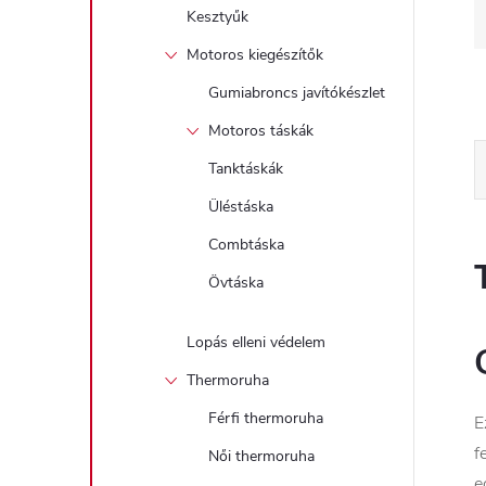
Kesztyűk
Motoros kiegészítők
Gumiabroncs javítókészlet
Motoros táskák
Tanktáskák
Üléstáska
Combtáska
Övtáska
Lopás elleni védelem
Thermoruha
Férfi thermoruha
E
f
Női thermoruha
e