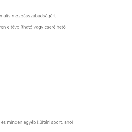
imális mozgásszabadságért
en eltávolítható vagy cserélhető
 és minden egyéb kültéri sport, ahol