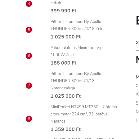
Fekete
399 990 Ft
Pitbike Leramotors By Apollo
THUNDER 300cc 21/18 Zöld
1 025 000 Ft
X
Akkumulátoros Minirocket Viper
1000W Zöld
188 000 Ft
Pitbike Leramotors By Apollo
M
THUNDER 300cc 21/18
X
Narancssárga
X
1 025 000 Ft
S
MiniRocket NTX99 MT250 – 2 ütemű
cross motor 224 cm³, 32 lóerővel
L
Narancs
1 359 000 Ft