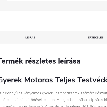
LEÍRÁS
ÉRTÉKELÉS
Termék részletes leírása
Gyerek Motoros Teljes Testvéd
z a könnyű és kényelmes gyerek- és tinédzserek számára készült 
elsőtest számára ütődések esetén. A teljes hosszában cipzáras 
gyszerűen fel- és levehető. A rugalmas, légáteresztő hálós anyag