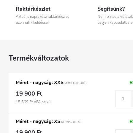
Raktárkészlet
Segítsünk?
Aktuális naprakész raktárkészlet
Nem biztos a válasz
azonnali kiküldéssel.
Lépjen kapcsolatba v
Méret - nagyság: XXS
R
MRMPG-01-XXS
19 900 Ft
15 669 Ft ÁFA nélkül
Méret - nagyság: XS
R
MRMPG-01-XS
19 900 Ft