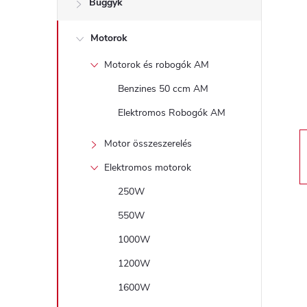
Buggyk
a
Motorok
l
Motorok és robogók AM
s
Benzines 50 ccm AM
ó
Elektromos Robogók AM
p
Motor összeszerelés
Elektromos motorok
a
250W
n
550W
1000W
e
1200W
l
1600W