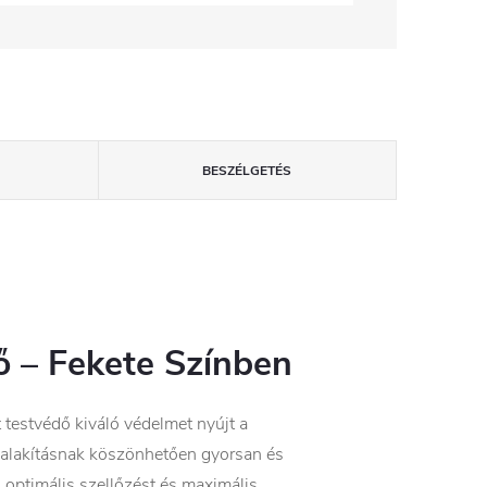
BESZÉLGETÉS
ő – Fekete Színben
testvédő kiváló védelmet nyújt a
kialakításnak köszönhetően gyorsan és
 optimális szellőzést és maximális