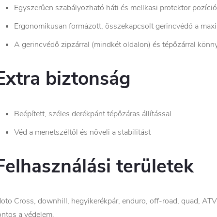
Egyszerűen szabályozható háti és mellkasi protektor pozíció
Ergonomikusan formázott, összekapcsolt gerincvédő a max
A gerincvédő zipzárral (mindkét oldalon) és tépőzárral könny
Extra biztonság
Beépített, széles derékpánt tépőzáras állítással
Véd a menetszéltől és növeli a stabilitást
Felhasználási területek
oto Cross, downhill, hegyikerékpár, enduro, off-road, quad, ATV
ontos a védelem.