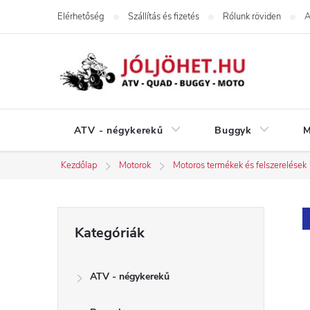
Ugrás
Elérhetőség
Szállítás és fizetés
Rólunk röviden
A
a
fő
tartalomhoz
ATV - négykerekű
Buggyk
M
Kezdőlap
Motorok
Motoros termékek és felszerelések
O
Kategóriák
Kategóriák
átugrása
l
ATV - négykerekű
d