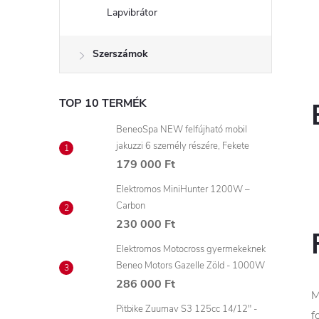
Lapvibrátor
Szerszámok
TOP 10 TERMÉK
BeneoSpa NEW felfújható mobil
jakuzzi 6 személy részére, Fekete
179 000 Ft
Elektromos MiniHunter 1200W –
Carbon
230 000 Ft
Elektromos Motocross gyermekeknek
Beneo Motors Gazelle Zöld - 1000W
286 000 Ft
M
Pitbike Zuumav S3 125cc 14/12" -
f