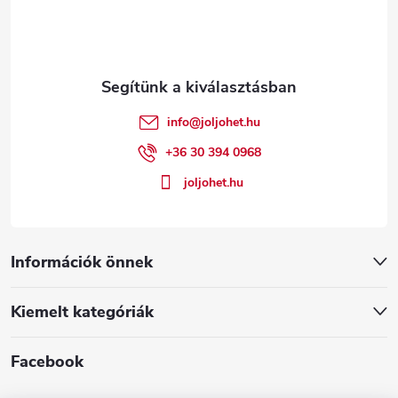
b
y
í
l
t
é
info
@
joljohet.hu
á
c
+36 30 394 0968
s
joljohet.hu
e
l
Információk önnek
e
m
Kiemelt kategóriák
e
Facebook
i