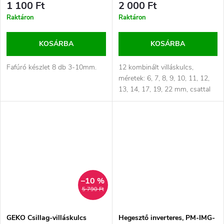
1 100 Ft
2 000 Ft
Raktáron
Raktáron
KOSÁRBA
KOSÁRBA
Fafúró készlet 8 db 3-10mm.
12 kombinált villáskulcs,
méretek: 6, 7, 8, 9, 10, 11, 12,
13, 14, 17, 19, 22 mm, csattal
együtt
–10 %
5 790 Ft
GEKO Csillag-villáskulcs
Hegesztő inverteres, PM-IMG-