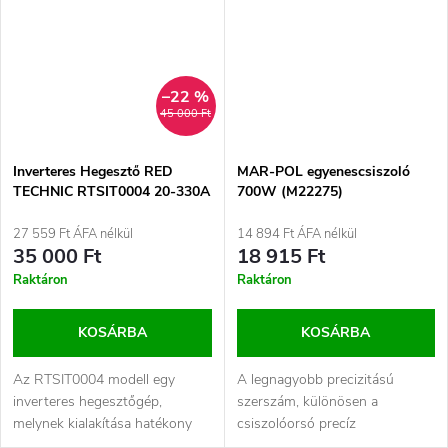
–22 %
45 000 Ft
Inverteres Hegesztő RED
MAR-POL egyenescsiszoló
TECHNIC RTSIT0004 20-330A
700W (M22275)
27 559 Ft ÁFA nélkül
14 894 Ft ÁFA nélkül
35 000 Ft
18 915 Ft
Raktáron
Raktáron
KOSÁRBA
KOSÁRBA
Az RTSIT0004 modell egy
A legnagyobb precizitású
inverteres hegesztőgép,
szerszám, különösen a
melynek kialakítása hatékony
csiszolóorsó precíz
IGBT tranzisztorokon alapul.
pozicionálása a precíz