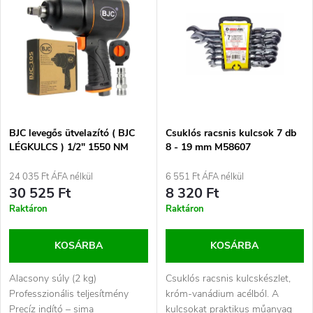
r
e
Legnépszerűbb termékek
m
r
ABC szerint
é
m
k
é
e
BJC levegős ütvelazító ( BJC
Csuklós racsnis kulcsok 7 db
LÉGKULCS ) 1/2" 1550 NM
8 - 19 mm M58607
k
(M80531)
k
24 035 Ft ÁFA nélkül
6 551 Ft ÁFA nélkül
e
30 525 Ft
8 320 Ft
r
Raktáron
Raktáron
k
e
KOSÁRBA
KOSÁRBA
l
n
Alacsony súly (2 kg)
Csuklós racsnis kulcskészlet,
i
Professzionális teljesítmény
króm-vanádium acélból. A
Precíz indító – sima
kulcsokat praktikus műanyag