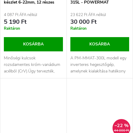
készlet 6-22mm, 12 részes
315L - POWERMAT
(G11142)
4 087 Ft ÁFA nélkül
23 622 Ft ÁFA nélkül
5 190 Ft
30 000 Ft
Raktáron
Raktáron
KOSÁRBA
KOSÁRBA
Minőségi kulcsok
A PM-MMAT-300L modell egy
rozsdamentes króm-vanádium
inverteres hegesztőgép,
acélból (CrV).Úgy tervezték,
amelynek kialakítása hatékony
hogy a legnehezebb
IGBT tranzisztorokon alapul.
körülmények között, nagy...
Átlátszó...
–22 %
44 000 Ft