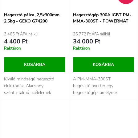
Hegesztő pálca, 2,5x300mm
Hegesztőgép 300A IGBT PM-
2,5kg - GEKO G74200
MMA-300ST - POWERMAT
3 465 Ft ÁFA nélkül
26 772 Ft ÁFA nélkül
4 400 Ft
34 000 Ft
Raktáron
Raktáron
KOSÁRBA
KOSÁRBA
Kiváló minőségű hegesztő
A PM-MMA-300ST
elektródák. Alacsony
hegesztőinverter egy
széntartalmú acélelemek
hegesztőgép, amelynek
hegesztésére alkalmas.
kialakítása nagy teljesítményű
Összeszereléshez és...
IGBT tranzisztorokon alapul....