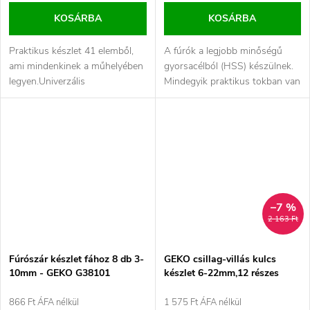
KOSÁRBA
KOSÁRBA
Praktikus készlet 41 elemből,
A fúrók a legjobb minőségű
ami mindenkinek a műhelyében
gyorsacélból (HSS) készülnek.
legyen.Univerzális
Mindegyik praktikus tokban van
professzionális ötvözött acél...
tárolva.
–7 %
2 163 Ft
Fúrószár készlet fához 8 db 3-
GEKO csillag-villás kulcs
10mm - GEKO G38101
készlet 6-22mm,12 részes
866 Ft ÁFA nélkül
1 575 Ft ÁFA nélkül