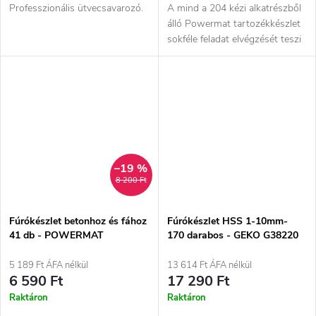
Professzionális ütvecsavarozó.
A mind a 204 kézi alkatrészből
álló Powermat tartozékkészlet
sokféle feladat elvégzését teszi
lehetővé. A készlet...
–19 %
8 200 Ft
Fúrókészlet betonhoz és fához
Fúrókészlet HSS 1-10mm-
41 db - POWERMAT
170 darabos - GEKO G38220
5 189 Ft ÁFA nélkül
13 614 Ft ÁFA nélkül
6 590 Ft
17 290 Ft
Raktáron
Raktáron