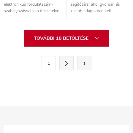
elektronikus fordulatszám-
segítőtárs, ahol gyorsan és
szabályozással van felszerelve
kisebb adagokban kell
Lakatos-, asztalos- és
építőkeverékeket készíteni.
mindenféle üveg-,...
Keverésre...
L
TOVÁBBI 18 BETÖLTÉSE
i
s
L
1
3
a
t
p
a
o
i
z
á
r
L
s
á
á
n