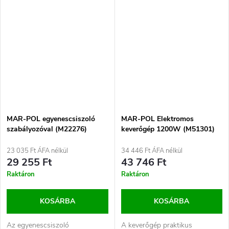
Átlátszó...
köszörülés érdekében....
MAR-POL egyenescsiszoló
MAR-POL Elektromos
szabályozóval (M22276)
keverőgép 1200W (M51301)
23 035 Ft ÁFA nélkül
34 446 Ft ÁFA nélkül
29 255 Ft
43 746 Ft
Raktáron
Raktáron
KOSÁRBA
KOSÁRBA
Az egyenescsiszoló
A keverőgép praktikus