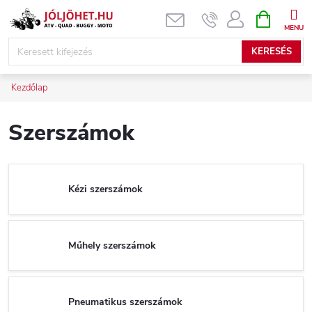
Ugrás
KOSÁR
a
fő
KERESÉS
tartalomhoz
Kezdőlap
Szerszámok
Kézi szerszámok
Műhely szerszámok
Pneumatikus szerszámok