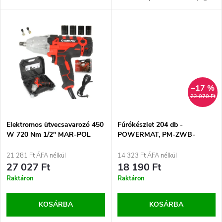
d
s
sebességszabályozás
csomagolásban tároljuk.
Csúszásmentes kényelmes...
e
t
z
á
é
j
–17 %
s
22 070 Ft
a
e
Elektromos ütvecsavarozó 450
Fúrókészlet 204 db -
W 720 Nm 1/2" MAR-POL
POWERMAT, PM-ZWB-
(M80489)
204SU
21 281 Ft ÁFA nélkül
14 323 Ft ÁFA nélkül
27 027 Ft
18 190 Ft
Raktáron
Raktáron
KOSÁRBA
KOSÁRBA