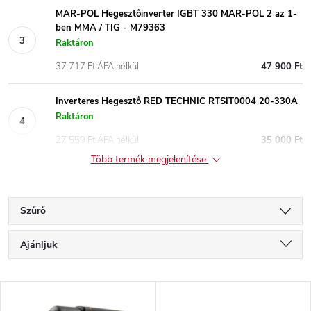
MAR-POL Hegesztőinverter IGBT 330 MAR-POL 2 az 1-
ben MMA / TIG - M79363
Raktáron
37 717 Ft ÁFA nélkül
47 900 Ft
Inverteres Hegesztő RED TECHNIC RTSIT0004 20-330A
Raktáron
27 559 Ft ÁFA nélkül
35 000 Ft
Több termék megjelenítése
Szűrő
T
Ajánljuk
e
Legolcsóbb elöl
T
Legdrágább