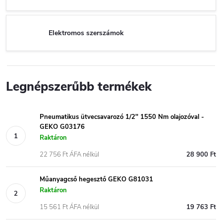
Elektromos szerszámok
Legnépszerűbb termékek
Pneumatikus ütvecsavarozó 1/2'' 1550 Nm olajozóval -
GEKO G03176
Raktáron
22 756 Ft ÁFA nélkül
28 900 Ft
Műanyagcső hegesztő GEKO G81031
Raktáron
15 561 Ft ÁFA nélkül
19 763 Ft