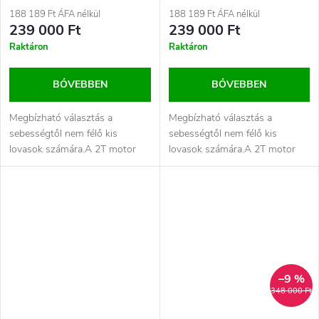
188 189 Ft ÁFA nélkül
188 189 Ft ÁFA nélkül
239 000 Ft
239 000 Ft
Raktáron
Raktáron
BŐVEBBEN
BŐVEBBEN
Megbízható választás a
Megbízható választás a
sebességtől nem félő kis
sebességtől nem félő kis
lovasok számára.A 2T motor
lovasok számára.A 2T motor
teljesen új koncepciója 60cc-es
teljesen új koncepciója 60cc-es
hangerővel...
hangerővel...
–9 %
348 000 Ft