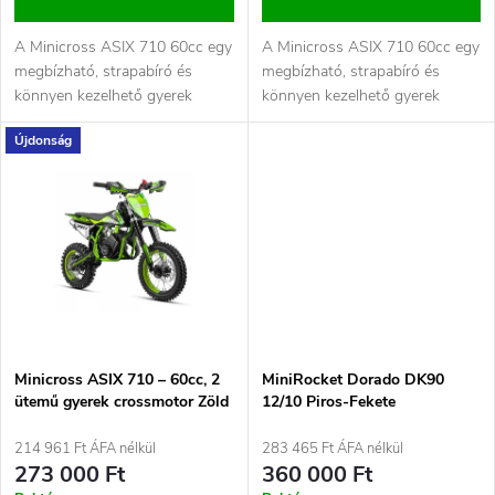
e
l
n
A Minicross ASIX 710 60cc egy
A Minicross ASIX 710 60cc egy
i
megbízható, strapabíró és
megbízható, strapabíró és
d
könnyen kezelhető gyerek
könnyen kezelhető gyerek
s
crossmotor, amely ideális
crossmotor, amely ideális
Újdonság
választás...
választás...
e
t
z
á
é
j
s
a
e
Minicross ASIX 710 – 60cc, 2
MiniRocket Dorado DK90
ütemű gyerek crossmotor Zöld
12/10 Piros-Fekete
214 961 Ft ÁFA nélkül
283 465 Ft ÁFA nélkül
273 000 Ft
360 000 Ft