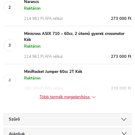
Narancs
Raktáron
214 961 Ft ÁFA nélkül
273 000 Ft
Minicross ASIX 710 – 60cc, 2 ütemű gyerek crossmotor
Kék
Raktáron
214 961 Ft ÁFA nélkül
273 000 Ft
MiniRocket Jumper 60cc 2T Kék
Raktáron
188 189 Ft ÁFA nélkül
239 000 Ft
Több termék megjelenítése
Szűrő
T
Ajánljuk