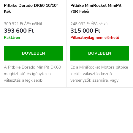
Pitbike Dorado DK60 10/10"
Pitbike MiniRocket MiniPit
Kék
70R Fehér
309 921 Ft ÁFA nélkül
248 032 Ft ÁFA nélkül
393 600 Ft
315 000 Ft
Raktáron
Pillanatnyilag nem elérhető
BŐVEBBEN
BŐVEBBEN
A Pitbike Dorado MiniPit DK60
Ez a MiniRocket Motors pitbike
megbízható és igénytelen
ideális választás kezdő
választás a legkisebb
versenyzők számára, vagy
versenyzők számára. A nyereg
olyan versenyzők számára, akik
magassága...
a kis...
L
i
s