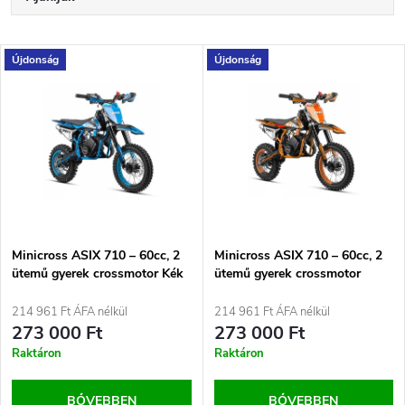
e
Legolcsóbb elöl
T
Újdonság
Újdonság
Legdrágább
r
e
Legnépszerűbb termékek
m
r
ABC szerint
é
m
k
é
e
Minicross ASIX 710 – 60cc, 2
Minicross ASIX 710 – 60cc, 2
ütemű gyerek crossmotor Kék
ütemű gyerek crossmotor
k
Narancs
k
214 961 Ft ÁFA nélkül
214 961 Ft ÁFA nélkül
e
273 000 Ft
273 000 Ft
r
Raktáron
Raktáron
k
BŐVEBBEN
BŐVEBBEN