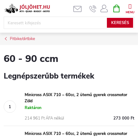
Ugrás
KOSÁR
a
fő
KERESÉS
tartalomhoz
Pitbike/dirtbike
60 - 90 ccm
Legnépszerűbb termékek
Minicross ASIX 710 – 60cc, 2 ütemű gyerek crossmotor
Zöld
Raktáron
214 961 Ft ÁFA nélkül
273 000 Ft
Minicross ASIX 710 – 60cc, 2 ütemű gyerek crossmotor