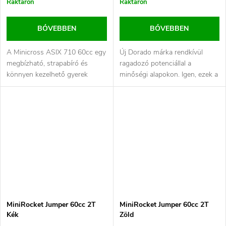
Raktáron
Raktáron
BŐVEBBEN
BŐVEBBEN
A Minicross ASIX 710 60cc egy
Új Dorado márka rendkívül
megbízható, strapabíró és
ragadozó potenciállal a
könnyen kezelhető gyerek
minőségi alapokon. Igen, ezek a
crossmotor, amely ideális
Dorado kerékpárok. A
választás...
gyermekmotorok...
MiniRocket Jumper 60cc 2T
MiniRocket Jumper 60cc 2T
Kék
Zöld