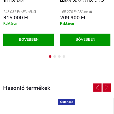
1000W zöld
Motors Veloci 800W – 36V
Kék
248 032 Ft ÁFA nélkül
165 276 Ft ÁFA nélkül
315 000 Ft
209 900 Ft
Raktáron
Raktáron
BŐVEBBEN
BŐVEBBEN
Újdonság