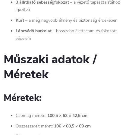
3 állítható sebességfokozat
– a vezető tapasztalatához
igazítva
Kürt
– a még nagyobb élmény és biztonság érdekében
Láncvédő burkolat
– hosszabb élettartam és fokozott
védelem
Műszaki adatok /
Méretek
Méretek:
Csomag mérete:
100,5 × 62 × 42,5 cm
Összeszerelt méret:
106 × 60,5 × 69 cm