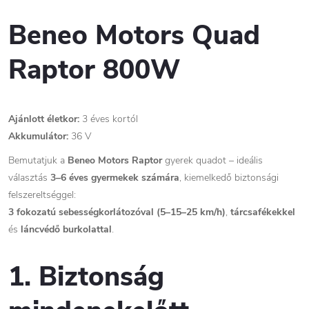
Beneo Motors Quad
Raptor 800W
Ajánlott életkor:
3 éves kortól
Akkumulátor:
36 V
Bemutatjuk a
Beneo Motors Raptor
gyerek quadot – ideális
választás
3–6 éves gyermekek számára
, kiemelkedő biztonsági
felszereltséggel:
3 fokozatú sebességkorlátozóval (5–15–25 km/h)
,
tárcsafékekkel
és
láncvédő burkolattal
.
1. Biztonság