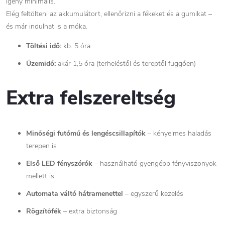
igény minimális.
Elég feltölteni az akkumulátort, ellenőrizni a fékeket és a gumikat –
és már indulhat is a móka.
Töltési idő:
kb. 5 óra
Üzemidő:
akár 1,5 óra (terheléstől és tereptől függően)
Extra felszereltség
Minőségi futómű és lengéscsillapítók
– kényelmes haladás
terepen is
Első LED fényszórók
– használható gyengébb fényviszonyok
mellett is
Automata váltó hátramenettel
– egyszerű kezelés
Rögzítőfék
– extra biztonság