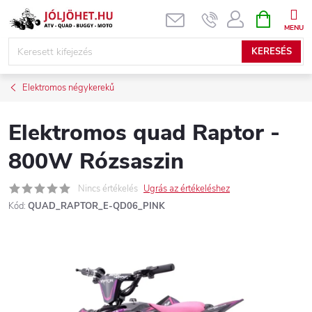
Ugrás
KOSÁR
a
fő
KERESÉS
tartalomhoz
Elektromos négykerekű
Elektromos quad Raptor -
800W Rózsaszin
Nincs értékelés
Ugrás az értékeléshez
Kód:
QUAD_RAPTOR_E-QD06_PINK