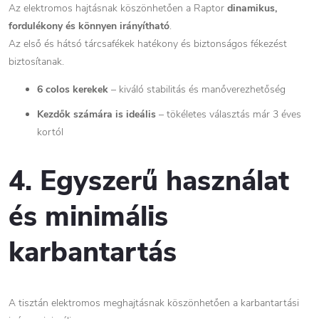
Az elektromos hajtásnak köszönhetően a Raptor
dinamikus,
fordulékony és könnyen irányítható
.
Az első és hátsó tárcsafékek hatékony és biztonságos fékezést
biztosítanak.
6 colos kerekek
– kiváló stabilitás és manőverezhetőség
Kezdők számára is ideális
– tökéletes választás már 3 éves
kortól
4. Egyszerű használat
és minimális
karbantartás
A tisztán elektromos meghajtásnak köszönhetően a karbantartási