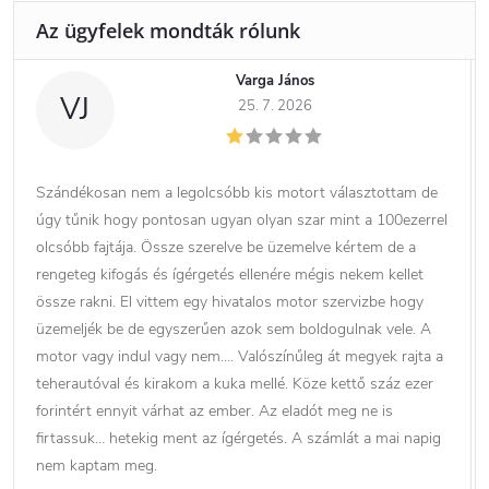
Varga János
VJ
25. 7. 2026
Szándékosan nem a legolcsóbb kis motort választottam de
úgy tűnik hogy pontosan ugyan olyan szar mint a 100ezerrel
olcsóbb fajtája. Össze szerelve be üzemelve kértem de a
rengeteg kifogás és ígérgetés ellenére mégis nekem kellet
össze rakni. El vittem egy hivatalos motor szervizbe hogy
üzemeljék be de egyszerűen azok sem boldogulnak vele. A
motor vagy indul vagy nem…. Valószínűleg át megyek rajta a
teherautóval és kirakom a kuka mellé. Köze kettő száz ezer
forintért ennyit várhat az ember. Az eladót meg ne is
firtassuk… hetekig ment az ígérgetés. A számlát a mai napig
nem kaptam meg.