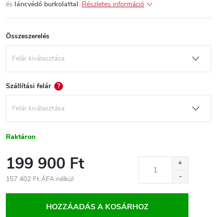
és
láncvédő burkolattal
.
Részletes információ
Összeszerelés
Szállítási felár
?
Raktáron
199 900 Ft
157 402 Ft
ÁFA nélkül
Egységár:
HOZZÁADÁS A KOSÁRHOZ