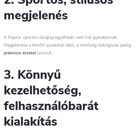
megjelenés
A Raptor sportos dizájnja egyáltalán nem hat gyerekesnek.
Megjelenése a felnőtt quadokat idézi, a minőségi kidolgozás pedig
prémium érzetet
biztosít.
3. Könnyű
kezelhetőség,
felhasználóbarát
kialakítás