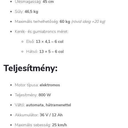
Ülésmagasság:
45 cm
Súly:
46,5 kg
Maximális terhelhetőség:
60 kg
(rövid ideig +20 kg)
Kerék- és gumiabroncs méret:
Első:
13 × 4,1 – 6 col
Hátsó:
13 × 5 – 6 col
Teljesítmény:
Motor típusa:
elektromos
Teljesítmény:
800 W
Váltó:
automata, hátramenettel
Akkumulátor:
36 V / 12 Ah
Maximális sebesség:
25 km/h