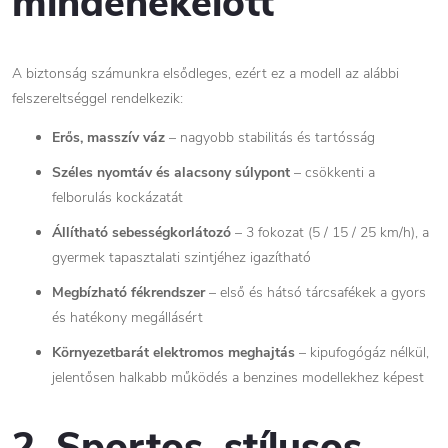
mindenekelőtt
A biztonság számunkra elsődleges, ezért ez a modell az alábbi
felszereltséggel rendelkezik:
Erős, masszív váz
– nagyobb stabilitás és tartósság
Széles nyomtáv és alacsony súlypont
– csökkenti a
felborulás kockázatát
Állítható sebességkorlátozó
– 3 fokozat (5 / 15 / 25 km/h), a
gyermek tapasztalati szintjéhez igazítható
Megbízható fékrendszer
– első és hátsó tárcsafékek a gyors
és hatékony megállásért
Környezetbarát elektromos meghajtás
– kipufogógáz nélkül,
jelentősen halkabb működés a benzines modellekhez képest
2. Sportos, stílusos