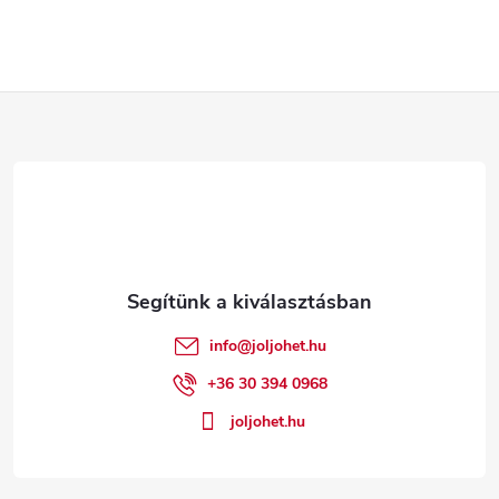
L
á
b
l
é
info
@
joljohet.hu
c
+36 30 394 0968
joljohet.hu