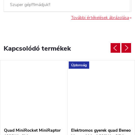
Szuper gép!!!Imádjuk!!
További értékelések ábrázolása
Kapcsolódó termékek
Újdonság
Quad MiniRocket MiniRaptor
Elektromos gyerek quad Beneo