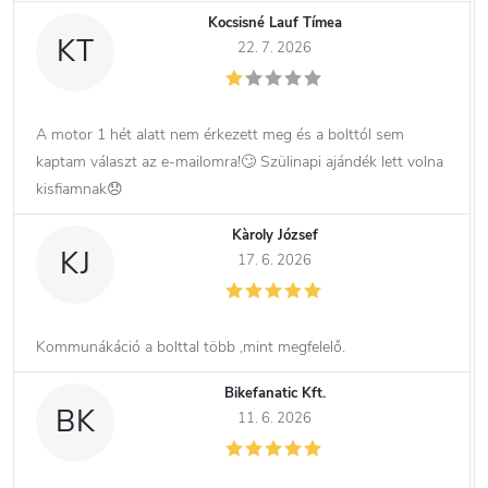
Kocsisné Lauf Tímea
KT
22. 7. 2026
A motor 1 hét alatt nem érkezett meg és a bolttól sem
kaptam választ az e-mailomra!🙄 Szülinapi ajándék lett volna
kisfiamnak😞
Kàroly József
KJ
17. 6. 2026
Kommunákáció a bolttal több ,mint megfelelő.
Bikefanatic Kft.
BK
11. 6. 2026