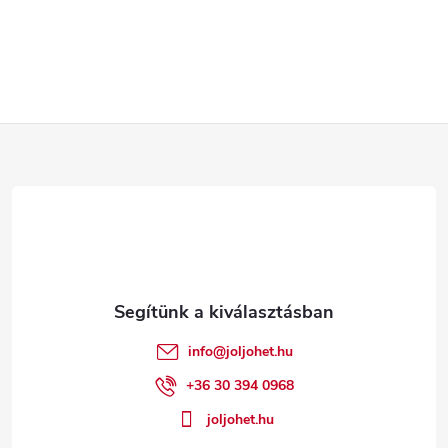
L
á
b
l
é
info
@
joljohet.hu
c
+36 30 394 0968
joljohet.hu