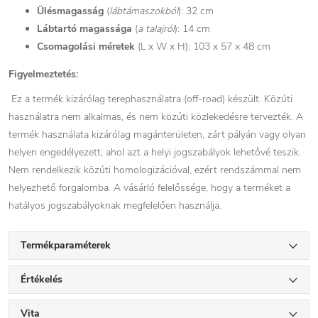
Ülésmagasság
(
lábtámaszokból
): 32 cm
Lábtartó
magassága
(
a talajról
): 14 cm
Csomagolási
méretek
(L x W x H): 103 x 57 x 48 cm
Figyelmeztetés:
Ez a termék kizárólag terephasználatra (off-road) készült. Közúti
használatra nem alkalmas, és nem közúti közlekedésre tervezték. A
termék használata kizárólag magánterületen, zárt pályán vagy olyan
helyen engedélyezett, ahol azt a helyi jogszabályok lehetővé teszik.
Nem rendelkezik közúti homologizációval, ezért rendszámmal nem
helyezhető forgalomba. A vásárló felelőssége, hogy a terméket a
hatályos jogszabályoknak megfelelően használja.
Termékparaméterek
Értékelés
Vita