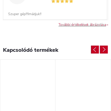
Szuper gép!!!Imádjuk!!
További értékelések ábrázolása
Kapcsolódó termékek