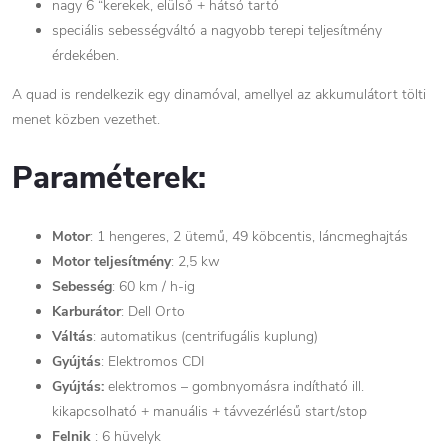
nagy 6 “kerekek, elülső + hátsó tartó
speciális sebességváltó a nagyobb terepi teljesítmény
érdekében.
A quad is rendelkezik egy dinamóval, amellyel az akkumulátort tölti
menet közben vezethet.
Paraméterek:
Motor
: 1 hengeres, 2 ütemű, 49 köbcentis, láncmeghajtás
Motor teljesítmény
: 2,5 kw
Sebesség
: 60 km / h-ig
Karburátor
: Dell Orto
Váltás
: automatikus (centrifugális kuplung)
Gyújtás
: Elektromos CDI
Gyújtás:
elektromos – gombnyomásra indítható ill.
kikapcsolható + manuális + távvezérlésű start/stop
Felnik
: 6 hüvelyk