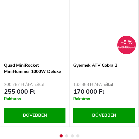
–5 %
179 000 Ft
Quad MiniRocket
Gyermek ATV Cobra 2
MiniHummer 1000W Deluxe
Lithium, Zöld
200 787 Ft ÁFA nélkül
133 858 Ft ÁFA nélkül
255 000 Ft
170 000 Ft
Raktáron
Raktáron
BŐVEBBEN
BŐVEBBEN