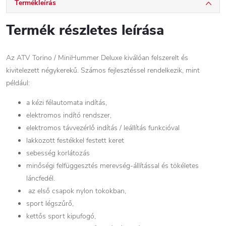
Termékleírás
Termék részletes leírása
Az ATV Torino / MiniHummer Deluxe kiválóan felszerelt és
kivitelezett négykerekű. Számos fejlesztéssel rendelkezik, mint
például:
a kézi félautomata indítás,
elektromos indító rendszer,
elektromos távvezérlő indítás / leállítás funkcióval
lakkozott festékkel festett keret
sebesség korlátozás
minőségi felfüggesztés merevség-állítással és tökéletes
láncfedél.
az első csapok nylon tokokban,
sport légszűrő,
kettős sport kipufogó,