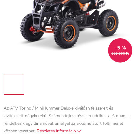
–5 %
220 000 Ft
Az ATV Torino / MiniHummer Deluxe kiválóan felszerelt és
kivitelezett négykerekű. Számos fejlesztéssel rendelkezik. A quad is
rendelkezik egy dinamóval, amellyel az akkumulátort tölti menet
közben vezethet.
Részletes információ