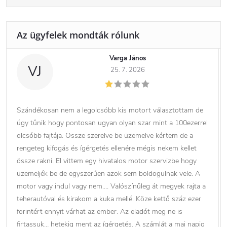
Varga János
VJ
25. 7. 2026
Szándékosan nem a legolcsóbb kis motort választottam de
úgy tűnik hogy pontosan ugyan olyan szar mint a 100ezerrel
olcsóbb fajtája. Össze szerelve be üzemelve kértem de a
rengeteg kifogás és ígérgetés ellenére mégis nekem kellet
össze rakni. El vittem egy hivatalos motor szervizbe hogy
üzemeljék be de egyszerűen azok sem boldogulnak vele. A
motor vagy indul vagy nem…. Valószínűleg át megyek rajta a
teherautóval és kirakom a kuka mellé. Köze kettő száz ezer
forintért ennyit várhat az ember. Az eladót meg ne is
firtassuk… hetekig ment az ígérgetés. A számlát a mai napig