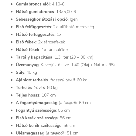
Gumiabroncs
elöl
: 4,10-6
Hátsó gumiabroncs
: 13×5,00-6
Sebességkorlátozási opció
: Igen
Első felfüggesztés
: 2x, állítható merevség
Hátsó felfüggesztés
: 1x
Első fékek
: 2x tárcsafékek
Hátsó fékek
: 1x tárcsafékek
Tartály kapacitása
: 1,3 liter (20 – 30 km)
Üzemanyag
: Keverjük össze. 1:40 (Olaj + Natural 95)
Súly
: 40 kg
Ajánlott terhelés
(hosszú távú)
: 60 kg
Terhelés
(rövid)
: 80 kg
Teljes hossz
: 107 cm
A fogantyúmagasság
(
a talajról
): 69 cm
Fogantyú szélessége
: 55 cm
Első kerék szélessége
: 56 cm
Hátsó kerék szélessége
: 56 cm
Ülésmagasság
(
a talajból
): 51 cm