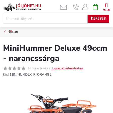
Ugrás
KOSÁR
a
fő
KERESÉS
tartalomhoz
49ccm
MiniHummer Deluxe 49ccm
- narancssárga
Nincs értékelés
Ugrás az értékeléshez
Kód:
MINIHUMDLX-R-ORANGE