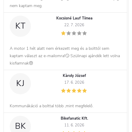
nem kaptam meg.
Kocsisné Lauf Tímea
KT
22. 7. 2026
A motor 1 hét alatt nem érkezett meg és a bolttól sem
kaptam választ az e-mailomra!🙄 Szülinapi ajándék lett volna
kisfiamnak😞
Kàroly József
KJ
17. 6. 2026
Kommunákáció a bolttal több ,mint megfelelő.
Bikefanatic Kft.
BK
11. 6. 2026