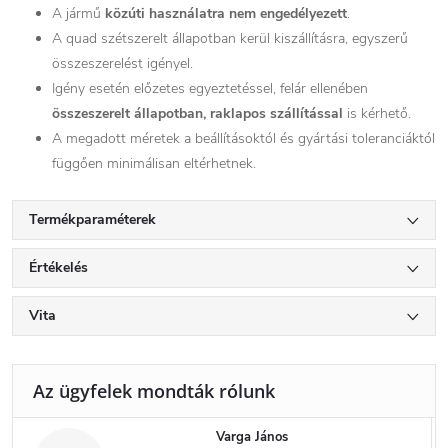
A jármű
közúti használatra nem engedélyezett
.
A quad szétszerelt állapotban kerül kiszállításra, egyszerű
összeszerelést igényel.
Igény esetén előzetes egyeztetéssel, felár ellenében
összeszerelt állapotban, raklapos szállítással
is kérhető.
A megadott méretek a beállításoktól és gyártási toleranciáktól
függően minimálisan eltérhetnek.
Termékparaméterek
Értékelés
Vita
Varga János