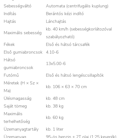
Sebességváltó
Automata (centrifugális kuplung)
Indítás
Berántós kézi indító
Hajtás
Lánchajtás
kb. 40 km/h (sebességkorlátozóval
Maximális sebesség
szabályozható)
Fékek
Első és hátsó tárcsafék
Első gumiabroncsok
4.10-6
Hátsó
13x5.00-6
gumiabroncsok
Futómű
Első és hátsó lengéscsillapítók
Méretek (H × Sz ×
kb. 106 × 63 × 70 cm
Ma)
Ülésmagasság
kb. 48 cm
Saját tömeg
kb. 38 kg
Maximális
kb. 60 kg
terhelhetőség
Üzemanyagtartály
kb. 1 liter
Üzemanyag
95-ös benzin + 2T olaj (1:25 keverék)