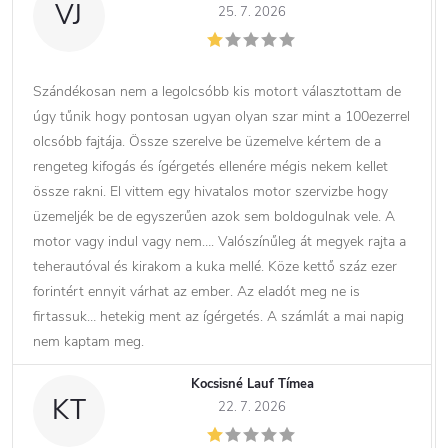
VJ
25. 7. 2026
Szándékosan nem a legolcsóbb kis motort választottam de
úgy tűnik hogy pontosan ugyan olyan szar mint a 100ezerrel
olcsóbb fajtája. Össze szerelve be üzemelve kértem de a
rengeteg kifogás és ígérgetés ellenére mégis nekem kellet
össze rakni. El vittem egy hivatalos motor szervizbe hogy
üzemeljék be de egyszerűen azok sem boldogulnak vele. A
motor vagy indul vagy nem…. Valószínűleg át megyek rajta a
teherautóval és kirakom a kuka mellé. Köze kettő száz ezer
forintért ennyit várhat az ember. Az eladót meg ne is
firtassuk… hetekig ment az ígérgetés. A számlát a mai napig
nem kaptam meg.
Kocsisné Lauf Tímea
KT
22. 7. 2026