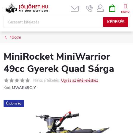
Ugrás
KOSÁR
a
fő
KERESÉS
tartalomhoz
49ccm
MiniRocket MiniWarrior
49cc Gyerek Quad Sárga
Nincs értékelés
Ugrás az értékeléshez
Kód:
MWAR49C-Y
Újdonság