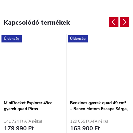
Kapcsolódó termékek
Újdonság
Újdonság
MiniRocket Explorer 49cc
Benzines gyerek quad 49 cm³
gyerek quad Piros
– Beneo Motors Escape Sárga,
2T, 1,6 kW
141 724 Ft ÁFA nélkül
129 055 Ft ÁFA nélkül
179 990 Ft
163 900 Ft