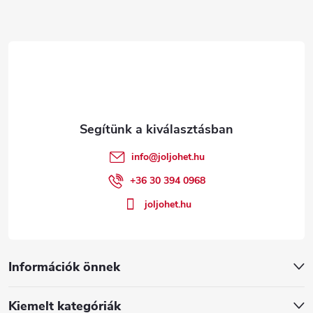
L
á
b
l
é
info
@
joljohet.hu
c
+36 30 394 0968
joljohet.hu
Információk önnek
Kiemelt kategóriák