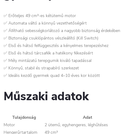
✅ Erőteljes 49 cm³-es kétütemű motor
✅ Automata váltó a könnyű vezethetőségért
✅ Állítható sebességkorlátozó a nagyobb biztonság érdekében
✅ Biztonsági csuklópántos vészleállító (Kill Switch)
✅ Első és hátsó felfüggesztés a kényelmes terepezéshez
✅ Első és hátsó tárcsafék a hatékony fékezésért
✅ Mély mintázatú terepgumik kiváló tapadással
✅ Könnyű, stabil és strapabíró szerkezet
✅ Ideális kezdő gyermek quad 4–10 éves kor között
Műszaki adatok
Tulajdonság
Adat
Motor
2 ütemű, egyhengeres, léghűtéses
Hengerűrtartalom
49 cm³