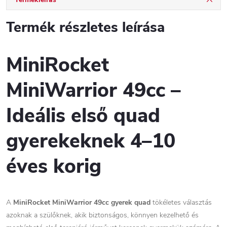
Termék részletes leírása
MiniRocket
MiniWarrior 49cc –
Ideális első quad
gyerekeknek 4–10
éves korig
A
MiniRocket MiniWarrior 49cc gyerek quad
tökéletes választás
azoknak a szülőknek, akik biztonságos, könnyen kezelhető és