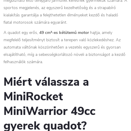
megbízható első terepjáró járművet keresnek gyermekük számára. A
sportos megjelenés, az egyszerű kezelhetőség és a strapabíró
kialakítás garantálja a felejthetetlen élményeket kezdő és haladó
fiatal motorosok számára egyaránt.
A quadot egy erős,
49 cm³-es kétütemű motor
hajtja, amely
megfelelő teljesítményt biztosít a terepen való közlekedéshez. Az
automata váltónak köszönhetően a vezetés egyszerű és gyorsan
elsajátítható, míg a sebességkorlátozó növeli a biztonságot a kezdő
felhasználók számára.
Miért válassza a
MiniRocket
MiniWarrior 49cc
gyerek quadot?