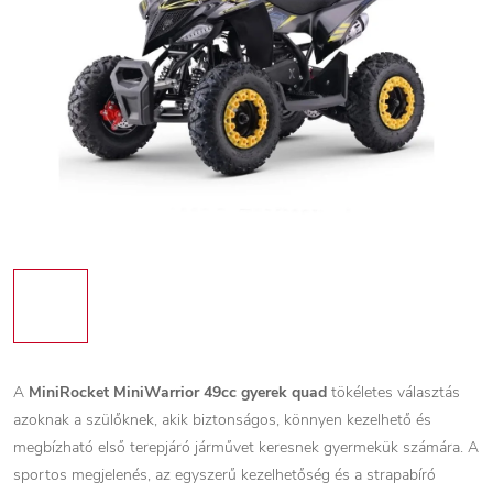
A
MiniRocket MiniWarrior 49cc gyerek quad
tökéletes választás
azoknak a szülőknek, akik biztonságos, könnyen kezelhető és
megbízható első terepjáró járművet keresnek gyermekük számára. A
sportos megjelenés, az egyszerű kezelhetőség és a strapabíró