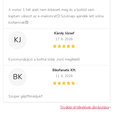
A motor 1 hét alatt nem érkezett meg és a bolttól sem
kaptam választ az e-mailomra!🙄 Szülinapi ajándék lett volna
kisfiamnak😞
Kàroly József
KJ
17. 6. 2026
Kommunákáció a bolttal több ,mint megfelelő.
Bikefanatic Kft.
BK
11. 6. 2026
Szuper gép!!!Imádjuk!!
További értékelések ábrázolása