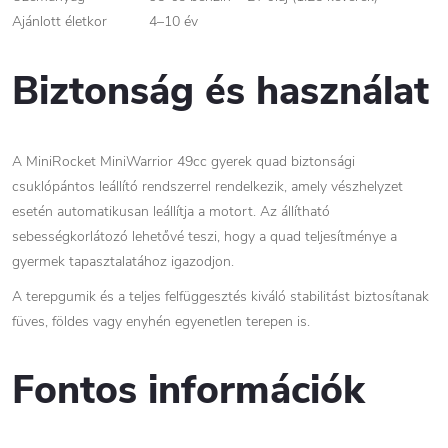
Ajánlott életkor
4–10 év
Biztonság és használat
A MiniRocket MiniWarrior 49cc gyerek quad biztonsági
csuklópántos leállító rendszerrel rendelkezik, amely vészhelyzet
esetén automatikusan leállítja a motort. Az állítható
sebességkorlátozó lehetővé teszi, hogy a quad teljesítménye a
gyermek tapasztalatához igazodjon.
A terepgumik és a teljes felfüggesztés kiváló stabilitást biztosítanak
füves, földes vagy enyhén egyenetlen terepen is.
Fontos információk