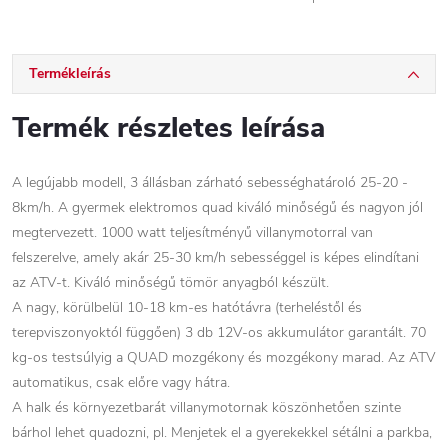
Termékleírás
Termék részletes leírása
A legújabb modell, 3 állásban zárható sebességhatároló 25-20 -
8km/h. A gyermek elektromos quad kiváló minőségű és nagyon jól
megtervezett. 1000 watt teljesítményű villanymotorral van
felszerelve, amely akár 25-30 km/h sebességgel is képes elindítani
az ATV-t. Kiváló minőségű tömör anyagból készült.
A nagy, körülbelül 10-18 km-es hatótávra (terheléstől és
terepviszonyoktól függően) 3 db 12V-os akkumulátor garantált. 70
kg-os testsúlyig a QUAD mozgékony és mozgékony marad. Az ATV
automatikus, csak előre vagy hátra.
A halk és környezetbarát villanymotornak köszönhetően szinte
bárhol lehet quadozni, pl. Menjetek el a gyerekekkel sétálni a parkba,