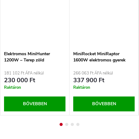
Elektromos MiniHunter
MiniRocket MiniRaptor
1200W – Terep zöld
1600W elektromos gyerek
quad – Zöld
181 102 Ft ÁFA nélkül
266 063 Ft ÁFA nélkül
230 000 Ft
337 900 Ft
Raktáron
Raktáron
BŐVEBBEN
BŐVEBBEN