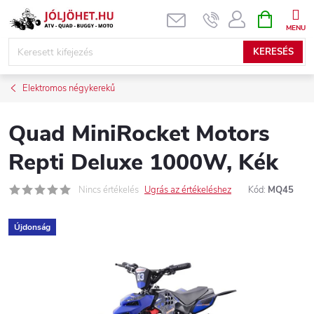
Ugrás
KOSÁR
a
fő
KERESÉS
tartalomhoz
Elektromos négykerekű
Quad MiniRocket Motors
Repti Deluxe 1000W, Kék
Nincs értékelés
Ugrás az értékeléshez
Kód:
MQ45
Újdonság