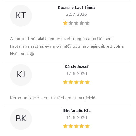
Kocsisné Lauf Tímea
KT
22. 7. 2026
A motor 1 hét alatt nem érkezett meg és a bolttól sem
kaptam választ az e-mailomra!🙄 Szülinapi ajándék lett volna
kisfiamnak😞
Kàroly József
KJ
17. 6. 2026
Kommunákáció a bolttal több ,mint megfelelő.
Bikefanatic Kft.
BK
11. 6. 2026