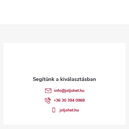
L
á
b
l
é
info
@
joljohet.hu
c
+36 30 394 0968
joljohet.hu