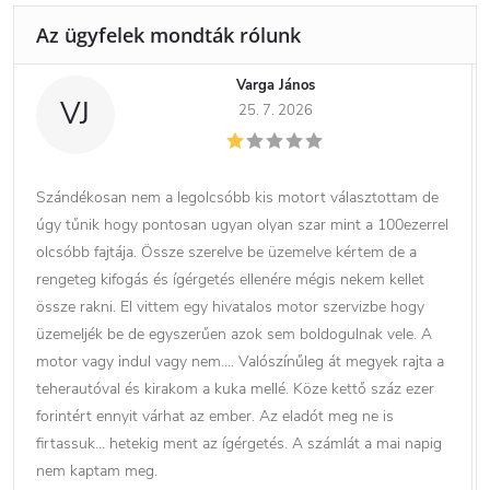
Varga János
VJ
25. 7. 2026
Szándékosan nem a legolcsóbb kis motort választottam de
úgy tűnik hogy pontosan ugyan olyan szar mint a 100ezerrel
olcsóbb fajtája. Össze szerelve be üzemelve kértem de a
rengeteg kifogás és ígérgetés ellenére mégis nekem kellet
össze rakni. El vittem egy hivatalos motor szervizbe hogy
üzemeljék be de egyszerűen azok sem boldogulnak vele. A
motor vagy indul vagy nem…. Valószínűleg át megyek rajta a
teherautóval és kirakom a kuka mellé. Köze kettő száz ezer
forintért ennyit várhat az ember. Az eladót meg ne is
firtassuk… hetekig ment az ígérgetés. A számlát a mai napig
nem kaptam meg.