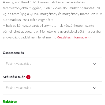
A nagy, körülbelül 10-18 km-es hatótávra (terheléstől és
terepviszonyoktól függően) 3 db 12V-os akkumulátor garantált. 70
kg-os testsúlyig a QUAD mozgékony és mozgékony marad. Az ATV
automatikus, csak előre vagy hátra.
A halk és környezetbarát villanymotornak köszönhetően szinte
bárhol lehet quadozni, pl. Menjetek el a gyerekekkel sétálni a parkba,
ahova gáz quaddal nem lehet menni.
Részletes információ
Összeszerelés
Szállítási felár
?
Raktáron