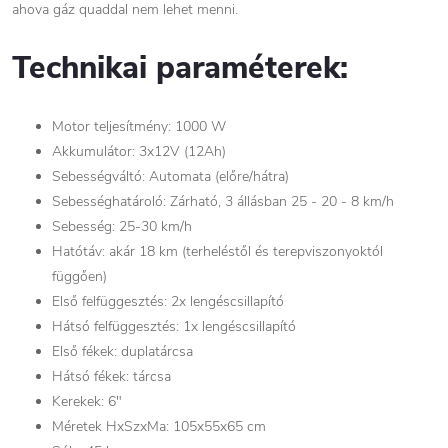
ahova gáz quaddal nem lehet menni.
Technikai paraméterek:
Motor teljesítmény: 1000 W
Akkumulátor: 3x12V (12Ah)
Sebességváltó: Automata (előre/hátra)
Sebességhatároló: Zárható, 3 állásban 25 - 20 - 8 km/h
Sebesség: 25-30 km/h
Hatótáv: akár 18 km (terheléstől és terepviszonyoktól
függően)
Első felfüggesztés: 2x lengéscsillapító
Hátsó felfüggesztés: 1x lengéscsillapító
Első fékek: duplatárcsa
Hátsó fékek: tárcsa
Kerekek: 6"
Méretek HxSzxMa: 105x55x65 cm