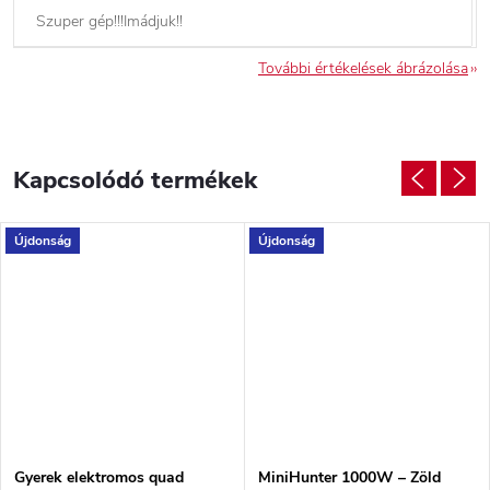
Szuper gép!!!Imádjuk!!
További értékelések ábrázolása
Kapcsolódó termékek
Újdonság
Újdonság
Gyerek elektromos quad
MiniHunter 1000W – Zöld