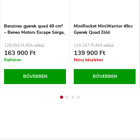
Benzines gyerek quad 49 cm³
MiniRocket MiniWarrior 49cc
– Beneo Motors Escape Sárga,
Gyerek Quad Zöld
2T, 1,6 kW
129 055 Ft ÁFA nélkül
110 157 Ft ÁFA nélkül
163 900 Ft
139 900 Ft
Raktáron
Nincs készleten
BŐVEBBEN
BŐVEBBEN