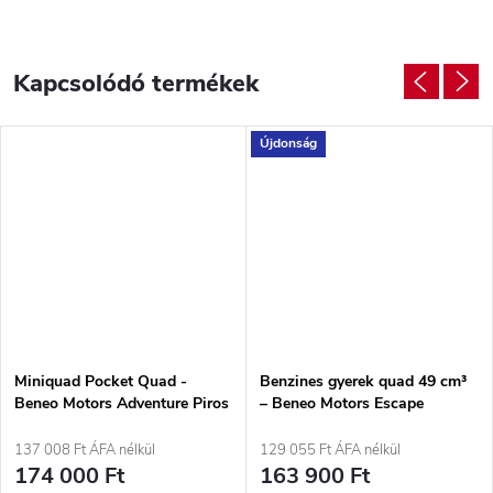
Kapcsolódó termékek
Újdonság
Miniquad Pocket Quad -
Benzines gyerek quad 49 cm³
Beneo Motors Adventure Piros
– Beneo Motors Escape
Rózsaszin, 2T, 1,6 kW
137 008 Ft ÁFA nélkül
129 055 Ft ÁFA nélkül
174 000 Ft
163 900 Ft