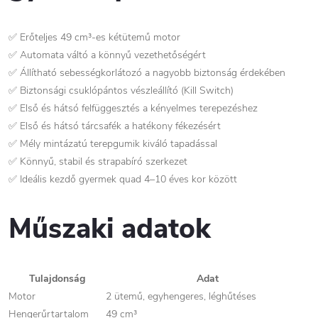
✅ Erőteljes 49 cm³-es kétütemű motor
✅ Automata váltó a könnyű vezethetőségért
✅ Állítható sebességkorlátozó a nagyobb biztonság érdekében
✅ Biztonsági csuklópántos vészleállító (Kill Switch)
✅ Első és hátsó felfüggesztés a kényelmes terepezéshez
✅ Első és hátsó tárcsafék a hatékony fékezésért
✅ Mély mintázatú terepgumik kiváló tapadással
✅ Könnyű, stabil és strapabíró szerkezet
✅ Ideális kezdő gyermek quad 4–10 éves kor között
Műszaki adatok
Tulajdonság
Adat
Motor
2 ütemű, egyhengeres, léghűtéses
Hengerűrtartalom
49 cm³