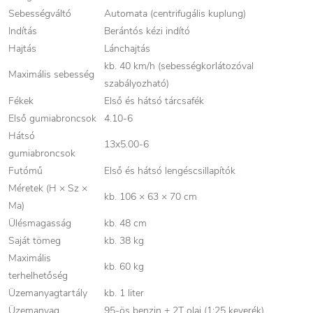
Sebességváltó
Automata (centrifugális kuplung)
Indítás
Berántós kézi indító
Hajtás
Lánchajtás
kb. 40 km/h (sebességkorlátozóval
Maximális sebesség
szabályozható)
Fékek
Első és hátsó tárcsafék
Első gumiabroncsok
4.10-6
Hátsó
13x5.00-6
gumiabroncsok
Futómű
Első és hátsó lengéscsillapítók
Méretek (H × Sz ×
kb. 106 × 63 × 70 cm
Ma)
Ülésmagasság
kb. 48 cm
Saját tömeg
kb. 38 kg
Maximális
kb. 60 kg
terhelhetőség
Üzemanyagtartály
kb. 1 liter
Üzemanyag
95-ös benzin + 2T olaj (1:25 keverék)