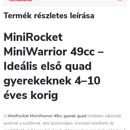
Termék részletes leírása
MiniRocket
MiniWarrior 49cc –
Ideális első quad
gyerekeknek 4–10
éves korig
A
MiniRocket MiniWarrior 49cc gyerek quad
tökéletes választás
azoknak a szülőknek, akik biztonságos, könnyen kezelhető és