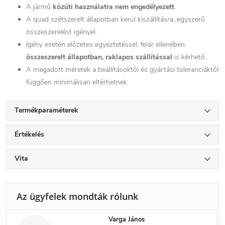
A jármű
közúti használatra nem engedélyezett
.
A quad szétszerelt állapotban kerül kiszállításra, egyszerű
összeszerelést igényel.
Igény esetén előzetes egyeztetéssel, felár ellenében
összeszerelt állapotban, raklapos szállítással
is kérhető.
A megadott méretek a beállításoktól és gyártási toleranciáktól
függően minimálisan eltérhetnek.
Termékparaméterek
Értékelés
Vita
Varga János