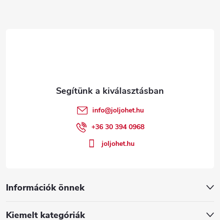
L
á
b
l
é
info
@
joljohet.hu
c
+36 30 394 0968
joljohet.hu
Információk önnek
Kiemelt kategóriák