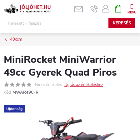
Ugrás
KOSÁR
a
fő
KERESÉS
tartalomhoz
49ccm
MiniRocket MiniWarrior
49cc Gyerek Quad Piros
Nincs értékelés
Ugrás az értékeléshez
Kód:
MWAR49C-R
Újdonság