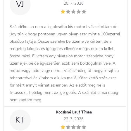
VJ
25. 7. 2026
Szándékosan nem a legolcsóbb kis motort választottam de
úgy tűnik hogy pontosan ugyan olyan szar mint a 100ezerrel
olcsóbb fajtája. Össze szerelve be üzemelve kértem de a
rengeteg kifogás és ígérgetés ellenére mégis nekem kellet
össze rakni. El vittem egy hivatalos motor szervizbe hogy
üzemeljék be de egyszerűen azok sem boldogulnak vele. A
motor vagy indul vagy nem…. Valószínűleg át megyek rajta a
teherautóval és kirakom a kuka mellé. Köze kettő száz ezer
forintért ennyit várhat az ember. Az eladót meg ne is
firtassuk… hetekig ment az ígérgetés. A számlát a mai napig
nem kaptam meg.
Kocsisné Lauf Tímea
KT
22. 7. 2026