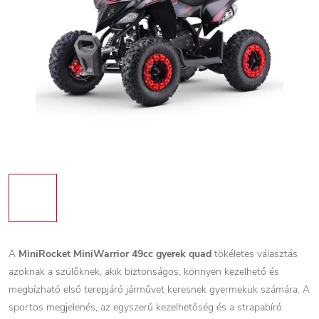
A
MiniRocket MiniWarrior 49cc gyerek quad
tökéletes választás
azoknak a szülőknek, akik biztonságos, könnyen kezelhető és
megbízható első terepjáró járművet keresnek gyermekük számára. A
sportos megjelenés, az egyszerű kezelhetőség és a strapabíró