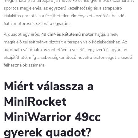
megbízható első terepjáró járművet keresnek gyermekük számára. A
sportos megjelenés, az egyszerű kezelhetőség és a strapabíró
kialakítás garantálja a felejthetetlen élményeket kezdő és haladó
fiatal motorosok számára egyaránt.
A quadot egy erős,
49 cm³-es kétütemű motor
hajtja, amely
megfelelő teljesítményt biztosít a terepen való közlekedéshez. Az
automata váltónak köszönhetően a vezetés egyszerű és gyorsan
elsajátítható, míg a sebességkorlátozó növeli a biztonságot a kezdő
felhasználók számára.
Miért válassza a
MiniRocket
MiniWarrior 49cc
gyerek quadot?