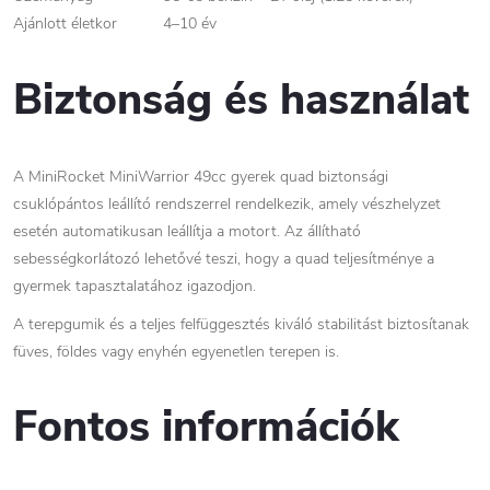
Ajánlott életkor
4–10 év
Biztonság és használat
A MiniRocket MiniWarrior 49cc gyerek quad biztonsági
csuklópántos leállító rendszerrel rendelkezik, amely vészhelyzet
esetén automatikusan leállítja a motort. Az állítható
sebességkorlátozó lehetővé teszi, hogy a quad teljesítménye a
gyermek tapasztalatához igazodjon.
A terepgumik és a teljes felfüggesztés kiváló stabilitást biztosítanak
füves, földes vagy enyhén egyenetlen terepen is.
Fontos információk