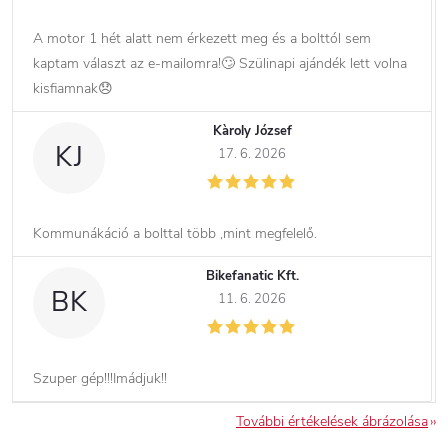
A motor 1 hét alatt nem érkezett meg és a bolttól sem
kaptam választ az e-mailomra!🙄 Szülinapi ajándék lett volna
kisfiamnak😞
Kàroly József
KJ
17. 6. 2026
Kommunákáció a bolttal több ,mint megfelelő.
Bikefanatic Kft.
BK
11. 6. 2026
Szuper gép!!!Imádjuk!!
További értékelések ábrázolása