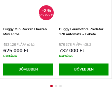
–2 %
640 000 Ft
Buggy MiniRocket Cheetah
Buggy Leramotors Predator
Mini Piros
170 automata – Fekete
492 126 Ft ÁFA nélkül
576 378 Ft ÁFA nélkül
625 000 Ft
732 000 Ft
Raktáron
Raktáron
BŐVEBBEN
BŐVEBBEN