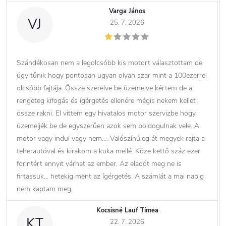
Varga János
VJ
25. 7. 2026
Szándékosan nem a legolcsóbb kis motort választottam de
úgy tűnik hogy pontosan ugyan olyan szar mint a 100ezerrel
olcsóbb fajtája. Össze szerelve be üzemelve kértem de a
rengeteg kifogás és ígérgetés ellenére mégis nekem kellet
össze rakni. El vittem egy hivatalos motor szervizbe hogy
üzemeljék be de egyszerűen azok sem boldogulnak vele. A
motor vagy indul vagy nem…. Valószínűleg át megyek rajta a
teherautóval és kirakom a kuka mellé. Köze kettő száz ezer
forintért ennyit várhat az ember. Az eladót meg ne is
firtassuk… hetekig ment az ígérgetés. A számlát a mai napig
nem kaptam meg.
Kocsisné Lauf Tímea
KT
22. 7. 2026