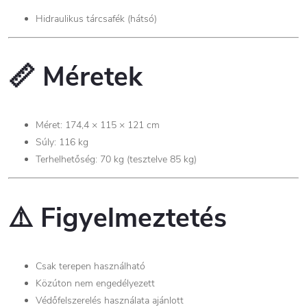
Hidraulikus tárcsafék (hátsó)
📏
Méretek
Méret: 174,4 × 115 × 121 cm
Súly: 116 kg
Terhelhetőség: 70 kg (tesztelve 85 kg)
⚠️
Figyelmeztetés
Csak terepen használható
Közúton nem engedélyezett
Védőfelszerelés használata ajánlott