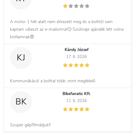
A motor 1 hét alatt nem érkezett meg és a bolttól sem
kaptam választ az e-mailomra!🙄 Szülinapi ajándék lett volna
kisfiamnak😞
Kàroly József
KJ
17. 6. 2026
Kommunákáció a bolttal több ,mint megfelelő.
Bikefanatic Kft.
BK
11. 6. 2026
Szuper gép!!!Imádjuk!!