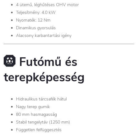
4 ütemű, léghűtéses OHV motor
Teljesítmény: 4.0 kW
Nyomaték: 12 Nm
Dinamikus gyorsulás
Alacsony karbantartási igény
🛞
Futómű és
terepképesség
Hidraulikus tárcsafék hátul
Nagy terep gumik
80 mm hasmagasság
Stabil tengelytáv (1250 mm)
Független felfüggesztés