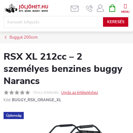
Ugrás
KOSÁR
a
fő
KERESÉS
tartalomhoz
Buggyk 200ccm
RSX XL 212cc – 2
személyes benzines buggy
Narancs
Nincs értékelés
Ugrás az értékeléshez
Kód:
BUGGY_RSX_ORANGE_XL
Újdonság