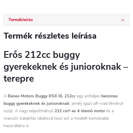
Termékleírás
Termék részletes leírása
Erős 212cc buggy
gyerekeknek és junioroknak –
terepre
A
Beneo Motors Buggy RSX XL 212cc
egy erőteljes
benzines
buggy gyerekeknek és junioroknak
, amely igazi off-road élményt
nyújt. A nagy teljesítményű
212 cm³-es 4 ütemű motor
és a
masszív kialakítás ideálissá teszi ezt a modellt komolyabb
használatra is.