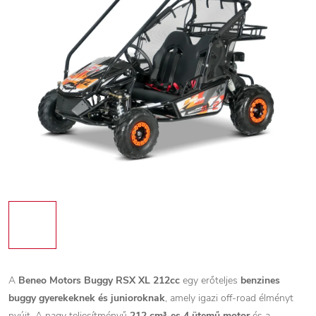
A
Beneo Motors Buggy RSX XL 212cc
egy erőteljes
benzines
buggy gyerekeknek és junioroknak
, amely igazi off-road élményt
nyújt. A nagy teljesítményű
212 cm³-es 4 ütemű motor
és a