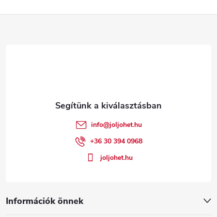
L
á
b
l
é
info
@
joljohet.hu
c
+36 30 394 0968
joljohet.hu
Információk önnek