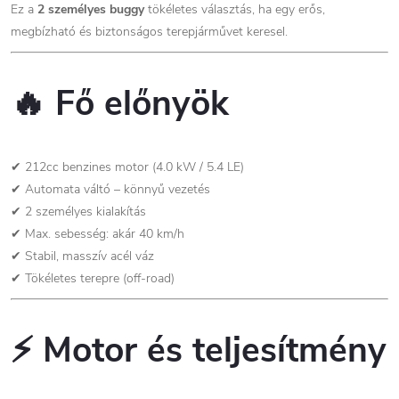
Ez a
2 személyes buggy
tökéletes választás, ha egy erős,
megbízható és biztonságos terepjárművet keresel.
🔥
Fő előnyök
✔ 212cc benzines motor (4.0 kW / 5.4 LE)
✔ Automata váltó – könnyű vezetés
✔ 2 személyes kialakítás
✔ Max. sebesség: akár 40 km/h
✔ Stabil, masszív acél váz
✔ Tökéletes terepre (off-road)
⚡
Motor és teljesítmény