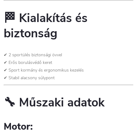
🏁
Kialakítás és
biztonság
✔ 2 sportülés biztonsági övvel
✔ Erős borulásvédő keret
✔ Sport kormány és ergonomikus kezelés
✔ Stabil alacsony súlypont
🔧
Műszaki adatok
Motor: