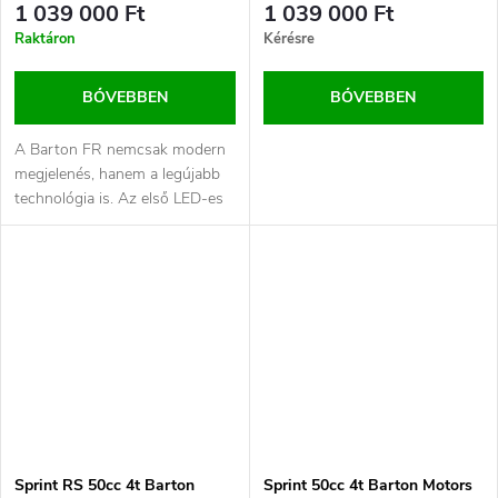
1 039 000 Ft
1 039 000 Ft
Raktáron
Kérésre
BŐVEBBEN
BŐVEBBEN
A Barton FR nemcsak modern
megjelenés, hanem a legújabb
technológia is. Az első LED-es
fényszóró, a LED-jelzők és a...
Sprint RS 50cc 4t Barton
Sprint 50cc 4t Barton Motors