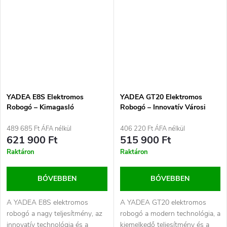
YADEA E8S Elektromos
YADEA GT20 Elektromos
Robogó – Kimagasló
Robogó – Innovatív Városi
teljesítmény és modern
Mobilitás Határok Nélkül Kék
technológia Grafit
489 685 Ft ÁFA nélkül
406 220 Ft ÁFA nélkül
621 900 Ft
515 900 Ft
Raktáron
Raktáron
BŐVEBBEN
BŐVEBBEN
A YADEA E8S elektromos
A YADEA GT20 elektromos
robogó a nagy teljesítmény, az
robogó a modern technológia, a
innovatív technológia és a
kiemelkedő teljesítmény és a