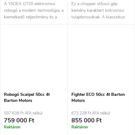
A YADEA GT20 elektromos
Ez a chopper stílusú gép
robogó a modern technológia, a
kemény karaktert kölcsönöz
kiemelkedő teljesítmény és a
tulajdonosának. A klasszikus
környezetbarát közlekedés...
megjelenés modern felnikkel...
Robogó Scalpel 50cc 4t
Fighter ECO 50cc 4t Barton
Barton Motors
Motors
597 638 Ft ÁFA nélkül
673 228 Ft ÁFA nélkül
759 000 Ft
855 000 Ft
Raktáron
Raktáron