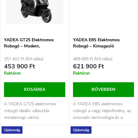
á
é
j
s
a
e
YADEA GT25 Elektromos
YADEA E8S Elektromos
Robogó – Modern,
Robogó – Kimagasló
Gazdaságos és Környezetbarát
teljesítmény és modern
Közlekedés Fekete
technológia Kék
357 402 Ft ÁFA nélkül
489 685 Ft ÁFA nélkül
453 900 Ft
621 900 Ft
Raktáron
Raktáron
KOSÁRBA
BŐVEBBEN
A YADEA GT25 elektromos
A YADEA E8S elektromos
robogó ideális választás
robogó a nagy teljesítmény, az
mindennapi városi
innovatív technológia és a
közlekedéshez. Erőteljes
környezetbarát közlekedés
Újdonság
Újdonság
elektromos motorja,...
tökéletes...