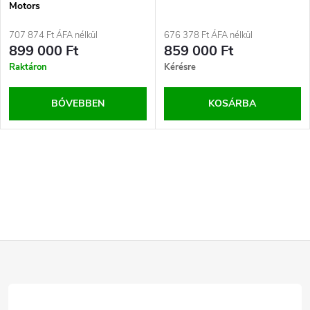
Motors
707 874 Ft ÁFA nélkül
676 378 Ft ÁFA nélkül
899 000 Ft
859 000 Ft
Raktáron
Kérésre
BŐVEBBEN
KOSÁRBA
L
i
s
L
t
a
á
i