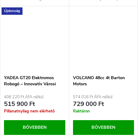
környezetbarát közlekedés
környezetbarát közlekedés...
Újdonság
tökéletes...
YADEA GT20 Elektromos
VOLCANO 48cc 4t Barton
Robogó – Innovatív Városi
Motors
Mobilitás Határok Nélkül
Fekete
406 220 Ft ÁFA nélkül
574 016 Ft ÁFA nélkül
515 900 Ft
729 000 Ft
Pillanatnyilag nem elérhető
Raktáron
BŐVEBBEN
BŐVEBBEN