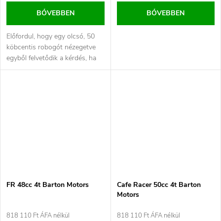
BŐVEBBEN
BŐVEBBEN
Előfordul, hogy egy olcsó, 50
köbcentis robogót nézegetve
egyből felvetődik a kérdés, ha
meghibásodás miatt...
FR 48cc 4t Barton Motors
Cafe Racer 50cc 4t Barton
Motors
818 110 Ft ÁFA nélkül
818 110 Ft ÁFA nélkül