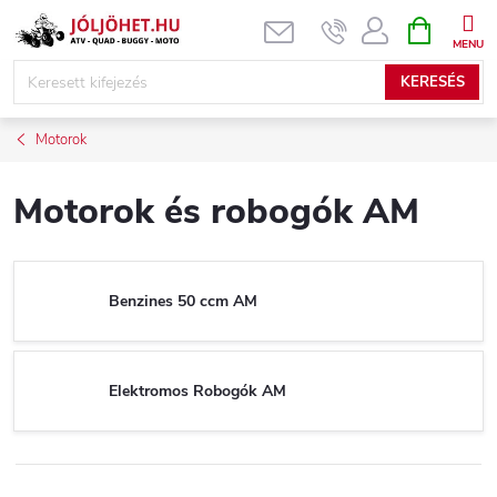
Ugrás
KOSÁR
a
fő
KERESÉS
tartalomhoz
Motorok
Motorok és robogók AM
Benzines 50 ccm AM
Elektromos Robogók AM