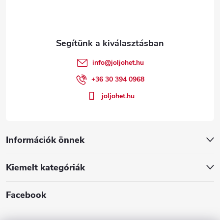
b
r
l
á
é
n
info
@
joljohet.hu
y
c
+36 30 394 0968
í
joljohet.hu
t
á
Információk önnek
s
Kiemelt kategóriák
e
l
Facebook
e