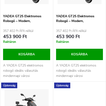
m
k
é
e
YADEA GT25 Elektromos
YADEA GT25 Elektromos
Robogó – Modern,
Robogó – Modern,
k
Gazdaságos és Környezetbarát
Gazdaságos és Környezetbarát
k
Közlekedés Szürke
Közlekedés Kék
357 402 Ft ÁFA nélkül
357 402 Ft ÁFA nélkül
e
453 900 Ft
453 900 Ft
r
Raktáron
Raktáron
k
e
KOSÁRBA
KOSÁRBA
l
n
A YADEA GT25 elektromos
A YADEA GT25 elektromos
i
robogó ideális választás
robogó ideális választás
d
mindennapi városi
mindennapi városi
s
közlekedéshez. Erőteljes
közlekedéshez. Erőteljes
Újdonság
Újdonság
elektromos motorja,...
elektromos motorja,...
e
t
z