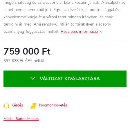
megbízhatóság és az alacsony ár kéz a kézben járnak. A Scalpel név
ismét nem a semmiből jött. Egy „szikével” teljes pontossággal és
kényelemmel vágja át a városi teret minden irányban, és csak
tankolni áll meg. Ami rendkívül ritkán történik ilyen alacsony
üzemanyag-fogyasztás mellett.
Részletes információ
759 000 Ft
597 638 Ft ÁFA nélkül
Egységár:
VÁLTOZAT KIVÁLASZTÁSA
Kérdés
Nyomon követés
Márka:
Barton Motors