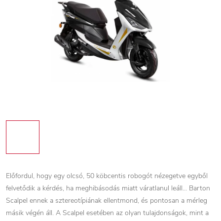
Előfordul, hogy egy olcsó, 50 köbcentis robogót nézegetve egyből
felvetődik a kérdés, ha meghibásodás miatt váratlanul leáll... Barton
Scalpel ennek a sztereotípiának ellentmond, és pontosan a mérleg
másik végén áll. A Scalpel esetében az olyan tulajdonságok, mint a