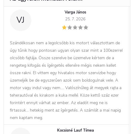
Varga János
VJ
25. 7. 2026
Szándékosan nem a legolcsóbb kis motort választottam de
úgy tűnik hogy pontosan ugyan olyan szar mint a 100ezerrel
olcsóbb fajtája. Össze szerelve be üzemelve kértem de a
rengeteg kifogás és ígérgetés ellenére mégis nekem kellet
össze rakni. El vittem egy hivatalos motor szervizbe hogy
üzemeljék be de egyszerűen azok sem boldogulnak vele. A
motor vagy indul vagy nem…. Valószínűleg át megyek rajta a
teherautóval és kirakom a kuka mellé. Köze kettő száz ezer
forintért ennyit várhat az ember. Az eladót meg ne is
firtassuk… hetekig ment az ígérgetés. A számlát a mai napig
nem kaptam meg.
Kocsisné Lauf Tímea