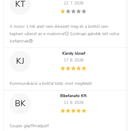
KT
22. 7. 2026
A motor 1 hét alatt nem érkezett meg és a bolttól sem
kaptam választ az e-mailomra!🙄 Szülinapi ajándék lett volna
kisfiamnak😞
Kàroly József
KJ
17. 6. 2026
Kommunákáció a bolttal több ,mint megfelelő.
Bikefanatic Kft.
BK
11. 6. 2026
Szuper gép!!!Imádjuk!!