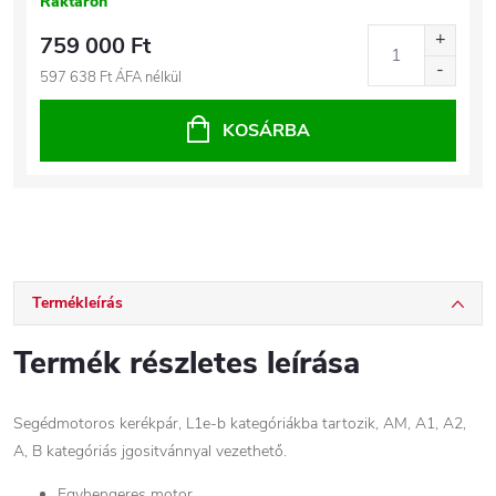
Raktáron
759 000 Ft
597 638 Ft ÁFA nélkül
KOSÁRBA
Termékleírás
Termék részletes leírása
Segédmotoros kerékpár, L1e-b kategóriákba tartozik, AM, A1, A2,
A, B kategóriás jgositvánnyal vezethető.
Egyhengeres motor