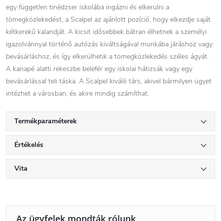
egy független tinédzser iskolába ingázni és elkerülni a
tömegközlekedést, a Scalpel az ajánlott pozíció, hogy elkezdje saját
kétkerekű kalandját. A kicsit idősebbek bátran élhetnek a személyi
igazolvánnyal történő autózás kiváltságával munkába járáshoz vagy
bevásárláshoz, és így elkerülhetik a tömegközlekedés széles ágyát.
A kanapé alatti rekeszbe belefér egy iskolai hátizsák vagy egy
bevásárlással teli táska. A Scalpel kiváló társ, akivel bármilyen ügyet
intézhet a városban, és akire mindig számíthat.
Termékparaméterek
Értékelés
Vita