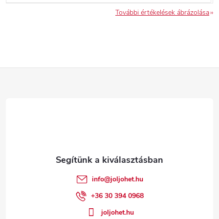
További értékelések ábrázolása
L
á
b
l
é
info
@
joljohet.hu
c
+36 30 394 0968
joljohet.hu