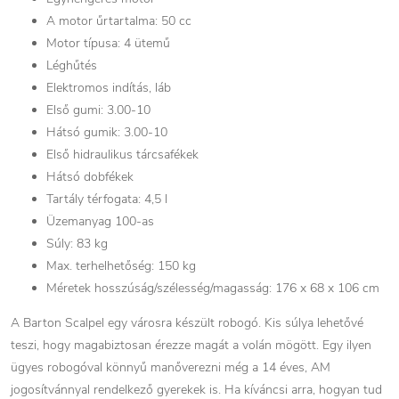
A motor űrtartalma: 50 cc
Motor típusa: 4 ütemű
Léghűtés
Elektromos indítás, láb
Első gumi: 3.00-10
Hátsó gumik: 3.00-10
Első hidraulikus tárcsafékek
Hátsó dobfékek
Tartály térfogata: 4,5 l
Üzemanyag 100-as
Súly: 83 kg
Max. terhelhetőség: 150 kg
Méretek hosszúság/szélesség/magasság: 176 x 68 x 106 cm
A Barton Scalpel egy városra készült robogó. Kis súlya lehetővé
teszi, hogy magabiztosan érezze magát a volán mögött. Egy ilyen
ügyes robogóval könnyű manőverezni még a 14 éves, AM
jogosítvánnyal rendelkező gyerekek is. Ha kíváncsi arra, hogyan tud