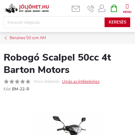
Ugrás
KOSÁR
a
fő
KERESÉS
tartalomhoz
Benzines 50 ccm AM
Robogó Scalpel 50cc 4t
Barton Motors
Nincs értékelés
Ugrás az értékeléshez
Kód:
BM-22-R