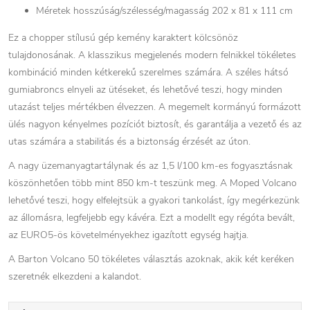
Méretek hosszúság/szélesség/magasság 202 x 81 x 111 cm
Ez a chopper stílusú gép kemény karaktert kölcsönöz
tulajdonosának. A klasszikus megjelenés modern felnikkel tökéletes
kombináció minden kétkerekű szerelmes számára. A széles hátsó
gumiabroncs elnyeli az ütéseket, és lehetővé teszi, hogy minden
utazást teljes mértékben élvezzen. A megemelt kormányú formázott
ülés nagyon kényelmes pozíciót biztosít, és garantálja a vezető és az
utas számára a stabilitás és a biztonság érzését az úton.
A nagy üzemanyagtartálynak és az 1,5 l/100 km-es fogyasztásnak
köszönhetően több mint 850 km-t teszünk meg. A Moped Volcano
lehetővé teszi, hogy elfelejtsük a gyakori tankolást, így megérkezünk
az állomásra, legfeljebb egy kávéra. Ezt a modellt egy régóta bevált,
az EURO5-ös követelményekhez igazított egység hajtja.
A Barton Volcano 50 tökéletes választás azoknak, akik két keréken
szeretnék elkezdeni a kalandot.