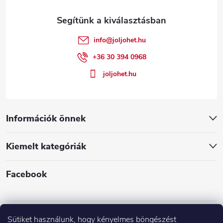
l
é
info
@
joljohet.hu
c
+36 30 394 0968
joljohet.hu
Információk önnek
Kiemelt kategóriák
Facebook
Sütiket használunk, hogy kényelmes böngészést