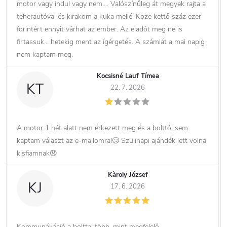
motor vagy indul vagy nem…. Valószínűleg át megyek rajta a
teherautóval és kirakom a kuka mellé. Köze kettő száz ezer
forintért ennyit várhat az ember. Az eladót meg ne is
firtassuk… hetekig ment az ígérgetés. A számlát a mai napig
nem kaptam meg.
Kocsisné Lauf Tímea
KT
22. 7. 2026
A motor 1 hét alatt nem érkezett meg és a bolttól sem
kaptam választ az e-mailomra!🙄 Szülinapi ajándék lett volna
kisfiamnak😞
Kàroly József
KJ
17. 6. 2026
Kommunákáció a bolttal több ,mint megfelelő.