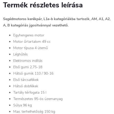
Termék részletes leírása
Segédmotoros kerékpár, L1e-b kategóriákba tartozik, AM, A1, A2,
A, B kategóriás jgositvánnyal vezethető.
Egyhengeres motor
Motor űrtartalom 49 cc
Motor típusa 4 ütemű
Léghűtés
Elektromos indítás
Első gumi 2,75-18
Hátsó gumik 110 / 90-16
Első tárcsafékek
Hátsó dobfékek
Tartály térfogata 15 l
Természetes 95-ös üzemanyag
Súlya 96 kg
Max. terhelhetőség 150 kg