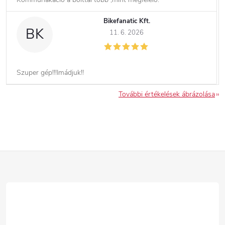
Bikefanatic Kft.
BK
11. 6. 2026
Szuper gép!!!Imádjuk!!
További értékelések ábrázolása
L
á
b