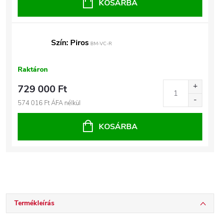
KOSÁRBA
Szín: Piros
BM-VC-R
Raktáron
729 000 Ft
574 016 Ft ÁFA nélkül
KOSÁRBA
Termékleírás