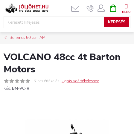
Ugrás
KOSÁR
a
fő
KERESÉS
tartalomhoz
Benzines 50 ccm AM
VOLCANO 48cc 4t Barton
Motors
Nincs értékelés
Ugrás az értékeléshez
Kód:
BM-VC-R