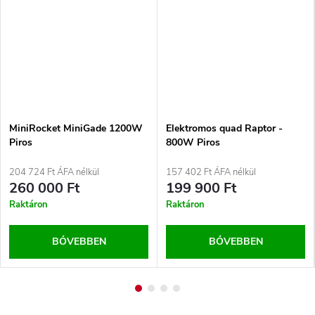
MiniRocket MiniGade 1200W
Elektromos quad Raptor -
Piros
800W Piros
204 724 Ft ÁFA nélkül
157 402 Ft ÁFA nélkül
260 000 Ft
199 900 Ft
Raktáron
Raktáron
BŐVEBBEN
BŐVEBBEN