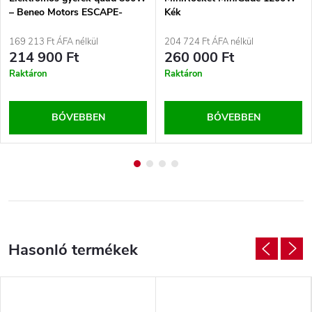
– Beneo Motors ESCAPE-
Kék
Electric Sárga, 36V
169 213 Ft ÁFA nélkül
204 724 Ft ÁFA nélkül
214 900 Ft
260 000 Ft
Raktáron
Raktáron
BŐVEBBEN
BŐVEBBEN