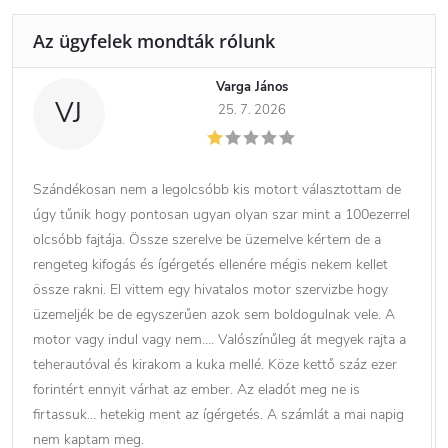
Varga János
VJ
25. 7. 2026
Szándékosan nem a legolcsóbb kis motort választottam de
úgy tűnik hogy pontosan ugyan olyan szar mint a 100ezerrel
olcsóbb fajtája. Össze szerelve be üzemelve kértem de a
rengeteg kifogás és ígérgetés ellenére mégis nekem kellet
össze rakni. El vittem egy hivatalos motor szervizbe hogy
üzemeljék be de egyszerűen azok sem boldogulnak vele. A
motor vagy indul vagy nem…. Valószínűleg át megyek rajta a
teherautóval és kirakom a kuka mellé. Köze kettő száz ezer
forintért ennyit várhat az ember. Az eladót meg ne is
firtassuk… hetekig ment az ígérgetés. A számlát a mai napig
nem kaptam meg.