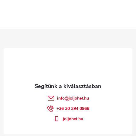
L
á
b
l
é
info
@
joljohet.hu
c
+36 30 394 0968
joljohet.hu