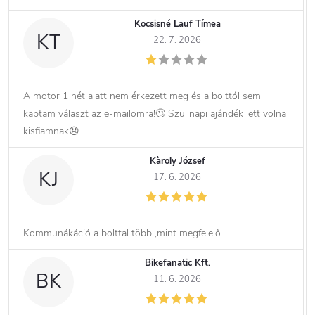
Kocsisné Lauf Tímea
KT
22. 7. 2026
A motor 1 hét alatt nem érkezett meg és a bolttól sem
kaptam választ az e-mailomra!🙄 Szülinapi ajándék lett volna
kisfiamnak😞
Kàroly József
KJ
17. 6. 2026
Kommunákáció a bolttal több ,mint megfelelő.
Bikefanatic Kft.
BK
11. 6. 2026