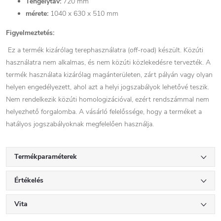
Tengelytáv:
720 mm
mérete:
1040 x 630 x 510 mm
Figyelmeztetés:
Ez a termék kizárólag terephasználatra (off-road) készült. Közúti
használatra nem alkalmas, és nem közúti közlekedésre tervezték. A
termék használata kizárólag magánterületen, zárt pályán vagy olyan
helyen engedélyezett, ahol azt a helyi jogszabályok lehetővé teszik.
Nem rendelkezik közúti homologizációval, ezért rendszámmal nem
helyezhető forgalomba. A vásárló felelőssége, hogy a terméket a
hatályos jogszabályoknak megfelelően használja.
Termékparaméterek
Értékelés
Vita