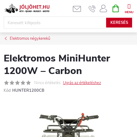
Ugrás
KOSÁR
a
fő
KERESÉS
tartalomhoz
Elektromos négykerekű
Elektromos MiniHunter
1200W – Carbon
Nincs értékelés
Ugrás az értékeléshez
Kód:
HUNTER1200CB