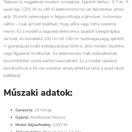
Teljesen új megjelenés modern vonalakkal. Ajánlott életkor: 3–7 év. A
quad egy 1200 W-os (48 V) elektromotorral van felszerelve, amely
akár 35 km/h sebességre is felgyorsíthatja a járművet. Automata
váltós – csak azt kell beállítani, hogy előre vagy hátra szeretne
menni. Ez a modell a nagyobb elektromos quadok kategóriájába
tartozik, és körülbelül 100 cm-től 140 cm testmagasságig ajánlott.
A gyerekquad kiváló kidolgozásával tűnik ki, ahol minden részletre
nagy figyelmet fordítottak. Az elektromotor halk működésének
köszönhetően szinte bárhol használható. Ez a modell ráadásul
távirányítóval is fel van szerelve, amely lehetővé teszi a quad távoli
leállítását.
Műszaki adatok:
Garancia:
24 hónap
Gyártó:
MiniRocket Motors
Motor teljesítmény:
1200 W