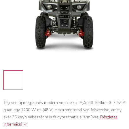
Teljesen új megjelenés modern vonalakkal. Ajánlott életkor: 3–7 év. A
quad egy 1200 W-os (48 V) elektromotorral van felszerelve, amely
akár 35 km/h sebességre is felgyorsíthatja a járművet.
Részletes
információ