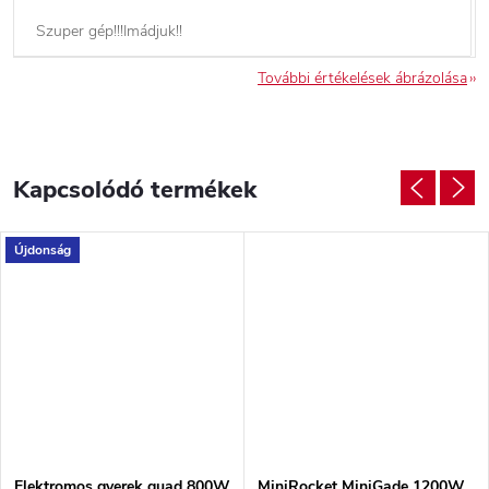
Szuper gép!!!Imádjuk!!
További értékelések ábrázolása
Kapcsolódó termékek
Újdonság
Elektromos gyerek quad 800W
MiniRocket MiniGade 1200W