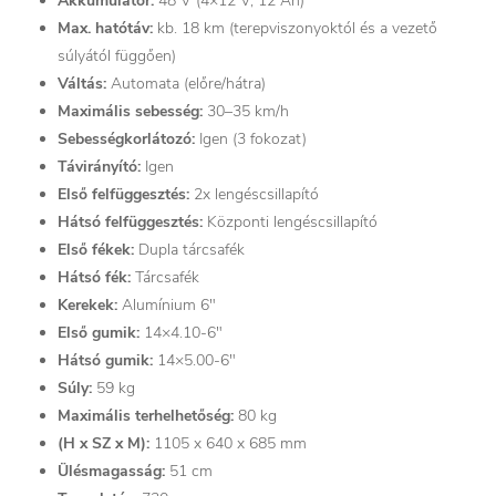
Akkumulátor:
48 V (4×12 V, 12 Ah)
Max. hatótáv:
kb. 18 km (terepviszonyoktól és a vezető
súlyától függően)
Váltás:
Automata (előre/hátra)
Maximális sebesség:
30–35 km/h
Sebességkorlátozó:
Igen (3 fokozat)
Távirányító:
Igen
Első felfüggesztés:
2x lengéscsillapító
Hátsó felfüggesztés:
Központi lengéscsillapító
Első fékek:
Dupla tárcsafék
Hátsó fék:
Tárcsafék
Kerekek:
Alumínium 6″
Első gumik:
14×4.10-6″
Hátsó gumik:
14×5.00-6″
Súly:
59 kg
Maximális terhelhetőség:
80 kg
(H x SZ x M):
1105 x 640 x 685 mm
Ülésmagasság:
51 cm