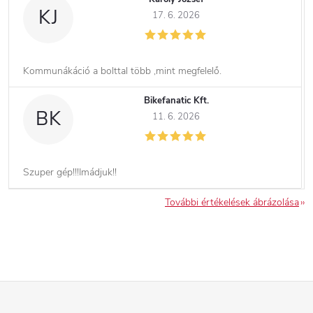
KJ
17. 6. 2026
Kommunákáció a bolttal több ,mint megfelelő.
Bikefanatic Kft.
BK
11. 6. 2026
Szuper gép!!!Imádjuk!!
További értékelések ábrázolása
L