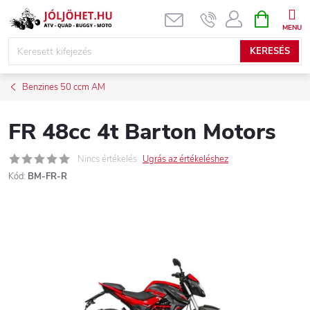
Ugrás
KOSÁR
a
fő
KERESÉS
tartalomhoz
Benzines 50 ccm AM
FR 48cc 4t Barton Motors
Nincs értékelés
Ugrás az értékeléshez
Kód:
BM-FR-R