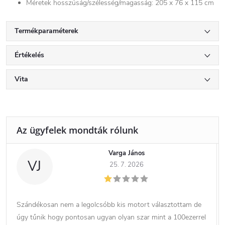
Méretek hosszúság/szélesség/magasság: 205 x 76 x 115 cm
Termékparaméterek
Értékelés
Vita
Varga János
VJ
25. 7. 2026
Szándékosan nem a legolcsóbb kis motort választottam de
úgy tűnik hogy pontosan ugyan olyan szar mint a 100ezerrel