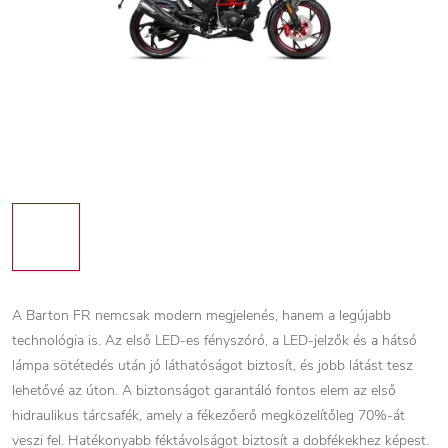
A Barton FR nemcsak modern megjelenés, hanem a legújabb
technológia is. Az első LED-es fényszóró, a LED-jelzők és a hátsó
lámpa sötétedés után jó láthatóságot biztosít, és jobb látást tesz
lehetővé az úton. A biztonságot garantáló fontos elem az első
hidraulikus tárcsafék, amely a fékezőerő megközelítőleg 70%-át
veszi fel. Hatékonyabb féktávolságot biztosít a dobfékekhez képest.