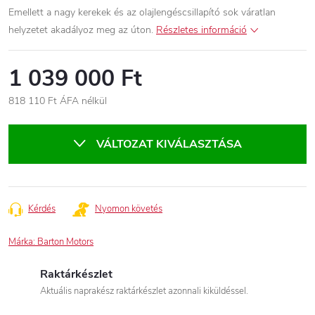
Emellett a nagy kerekek és az olajlengéscsillapító sok váratlan
helyzetet akadályoz meg az úton.
Részletes információ
1 039 000 Ft
818 110 Ft ÁFA nélkül
Egységár:
VÁLTOZAT KIVÁLASZTÁSA
Kérdés
Nyomon követés
Márka:
Barton Motors
Raktárkészlet
Aktuális naprakész raktárkészlet azonnali kiküldéssel.