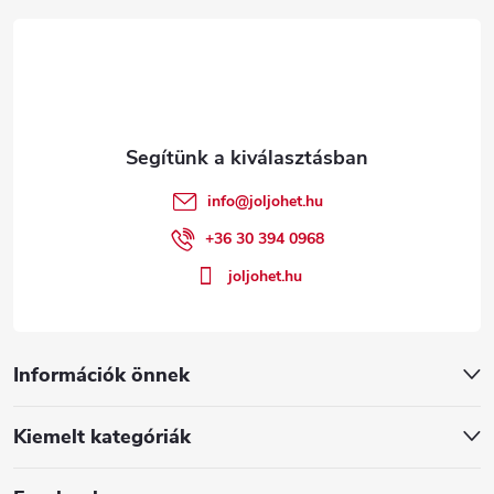
á
b
l
é
info
@
joljohet.hu
c
+36 30 394 0968
joljohet.hu
Információk önnek
Kiemelt kategóriák