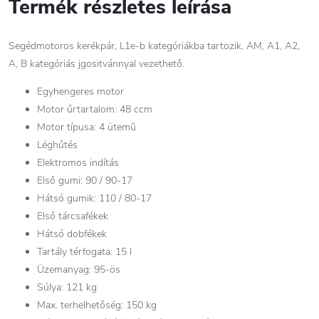
Termék részletes leírása
Segédmotoros kerékpár, L1e-b kategóriákba tartozik, AM, A1, A2,
A, B kategóriás jgositvánnyal vezethető.
Egyhengeres motor
Motor űrtartalom: 48 ccm
Motor típusa: 4 ütemű
Léghűtés
Elektromos indítás
Első gumi: 90 / 90-17
Hátsó gumik: 110 / 80-17
Első tárcsafékek
Hátsó dobfékek
Tartály térfogata: 15 l
Üzemanyag: 95-ös
Súlya: 121 kg
Max. terhelhetőség: 150 kg