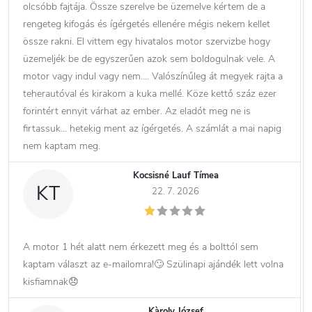
olcsóbb fajtája. Össze szerelve be üzemelve kértem de a
rengeteg kifogás és ígérgetés ellenére mégis nekem kellet
össze rakni. El vittem egy hivatalos motor szervizbe hogy
üzemeljék be de egyszerűen azok sem boldogulnak vele. A
motor vagy indul vagy nem…. Valószínűleg át megyek rajta a
teherautóval és kirakom a kuka mellé. Köze kettő száz ezer
forintért ennyit várhat az ember. Az eladót meg ne is
firtassuk… hetekig ment az ígérgetés. A számlát a mai napig
nem kaptam meg.
Kocsisné Lauf Tímea
KT
22. 7. 2026
A motor 1 hét alatt nem érkezett meg és a bolttól sem
kaptam választ az e-mailomra!🙄 Szülinapi ajándék lett volna
kisfiamnak😞
Kàroly József