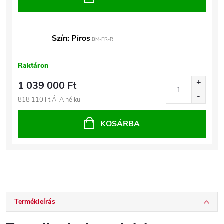
Szín: Piros
BM-FR-R
Raktáron
1 039 000 Ft
818 110 Ft ÁFA nélkül
KOSÁRBA
Termékleírás