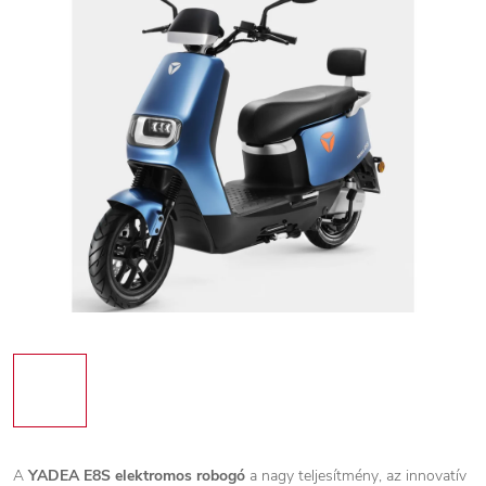
A
YADEA E8S elektromos robogó
a nagy teljesítmény, az innovatív