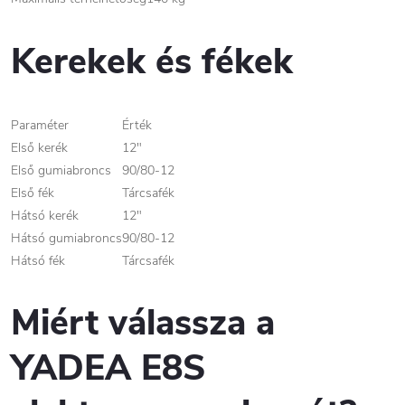
Kerekek és fékek
Paraméter
Érték
Első kerék
12"
Első gumiabroncs
90/80-12
Első fék
Tárcsafék
Hátsó kerék
12"
Hátsó gumiabroncs
90/80-12
Hátsó fék
Tárcsafék
Miért válassza a
YADEA E8S