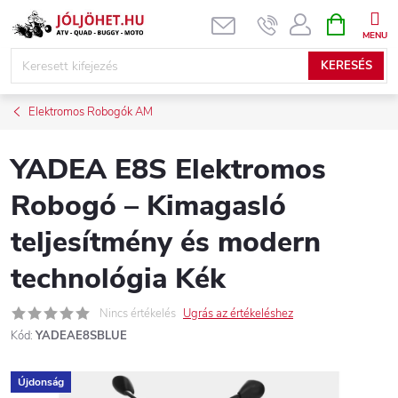
Ugrás
KOSÁR
a
fő
KERESÉS
tartalomhoz
Elektromos Robogók AM
YADEA E8S Elektromos
Robogó – Kimagasló
teljesítmény és modern
technológia Kék
Nincs értékelés
Ugrás az értékeléshez
Kód:
YADEAE8SBLUE
Újdonság