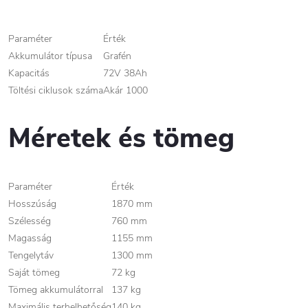
Paraméter
Érték
Akkumulátor típusa
Grafén
Kapacitás
72V 38Ah
Töltési ciklusok száma
Akár 1000
Méretek és tömeg
Paraméter
Érték
Hosszúság
1870 mm
Szélesség
760 mm
Magasság
1155 mm
Tengelytáv
1300 mm
Saját tömeg
72 kg
Tömeg akkumulátorral
137 kg
Maximális terhelhetőség
140 kg