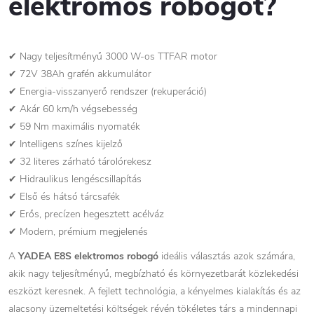
elektromos robogót?
✔ Nagy teljesítményű 3000 W-os TTFAR motor
✔ 72V 38Ah grafén akkumulátor
✔ Energia-visszanyerő rendszer (rekuperáció)
✔ Akár 60 km/h végsebesség
✔ 59 Nm maximális nyomaték
✔ Intelligens színes kijelző
✔ 32 literes zárható tárolórekesz
✔ Hidraulikus lengéscsillapítás
✔ Első és hátsó tárcsafék
✔ Erős, precízen hegesztett acélváz
✔ Modern, prémium megjelenés
A
YADEA E8S elektromos robogó
ideális választás azok számára,
akik nagy teljesítményű, megbízható és környezetbarát közlekedési
eszközt keresnek. A fejlett technológia, a kényelmes kialakítás és az
alacsony üzemeltetési költségek révén tökéletes társ a mindennapi