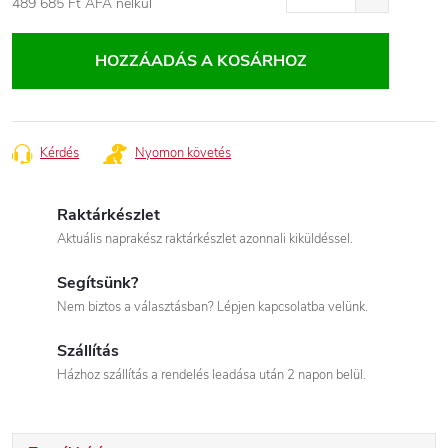
489 685 Ft
ÁFA nélkül
Egységár:
HOZZÁADÁS A KOSÁRHOZ
Kérdés
Nyomon követés
Raktárkészlet
Aktuális naprakész raktárkészlet azonnali kiküldéssel.
Segítsünk?
Nem biztos a választásban? Lépjen kapcsolatba velünk.
Szállítás
Házhoz szállítás a rendelés leadása után 2 napon belül.