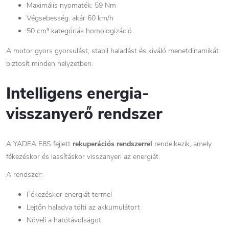
Maximális nyomaték: 59 Nm
Végsebesség: akár 60 km/h
50 cm³ kategóriás homologizáció
A motor gyors gyorsulást, stabil haladást és kiváló menetdinamikát
biztosít minden helyzetben.
Intelligens energia-
visszanyerő rendszer
A YADEA E8S fejlett
rekuperációs rendszerrel
rendelkezik, amely
fékezéskor és lassításkor visszanyeri az energiát.
A rendszer:
Fékezéskor energiát termel
Lejtőn haladva tölti az akkumulátort
Növeli a hatótávolságot