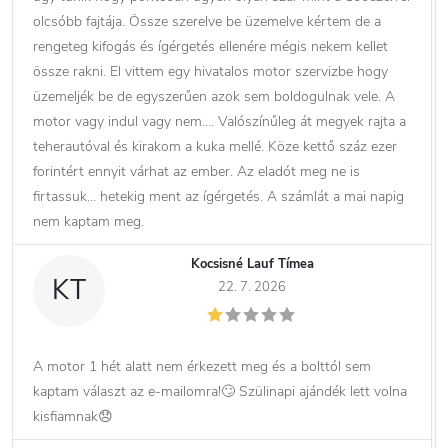
olcsóbb fajtája. Össze szerelve be üzemelve kértem de a
rengeteg kifogás és ígérgetés ellenére mégis nekem kellet
össze rakni. El vittem egy hivatalos motor szervizbe hogy
üzemeljék be de egyszerűen azok sem boldogulnak vele. A
motor vagy indul vagy nem…. Valószínűleg át megyek rajta a
teherautóval és kirakom a kuka mellé. Köze kettő száz ezer
forintért ennyit várhat az ember. Az eladót meg ne is
firtassuk… hetekig ment az ígérgetés. A számlát a mai napig
nem kaptam meg.
Kocsisné Lauf Tímea
KT
22. 7. 2026
A motor 1 hét alatt nem érkezett meg és a bolttól sem
kaptam választ az e-mailomra!🙄 Szülinapi ajándék lett volna
kisfiamnak😞