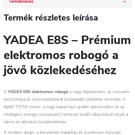
Termékleírás
Termék részletes leírása
YADEA E8S – Prémium
elektromos robogó a
jövő közlekedéséhez
A
YADEA E8S elektromos robogó
a nagy teljesítmény, az innovatív
technológia és a környezetbarát közlekedés tökéletes ötvözete. A
fejlett TTFAR motor, a nagy kapacitású grafén akkumulátor és az
intelligens energia-visszanyerő rendszer kiváló választássá teszik a
városi és elővárosi közlekedéshez.
A modern dizájn, a kényelmes kialakítás és a prémium műszaki