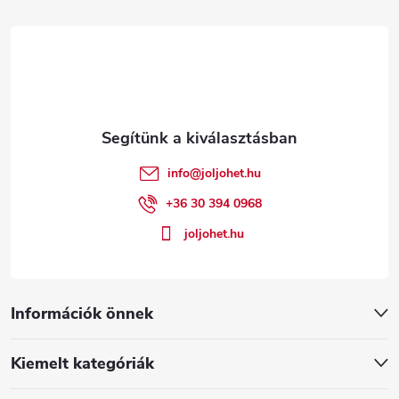
á
b
l
é
info
@
joljohet.hu
c
+36 30 394 0968
joljohet.hu
Információk önnek
Kiemelt kategóriák