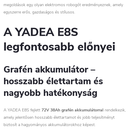
megoldások egy olyan elektromos robogót eredményeznek, amely
egyszerre erős, gazdaságos és stílusos.
A YADEA E8S
legfontosabb előnyei
Grafén akkumulátor –
hosszabb élettartam és
nagyobb hatékonyság
A YADEA E8S fejlett
72V 38Ah grafén akkumulátorral
rendelkezik,
amely jelentősen hosszabb élettartamot és jobb teljesítményt
biztosít a hagyományos akkumulátorokhoz képest.