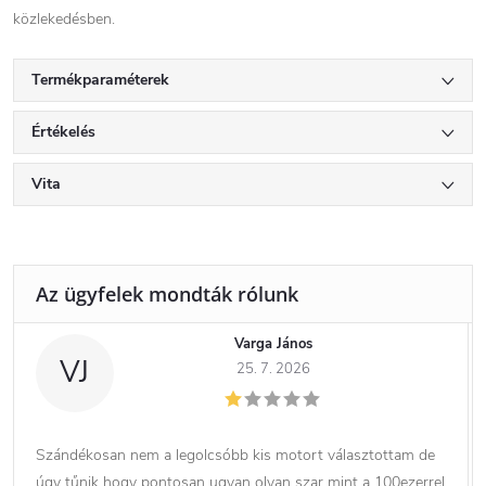
közlekedésben.
Termékparaméterek
Értékelés
Vita
Varga János
VJ
25. 7. 2026
Szándékosan nem a legolcsóbb kis motort választottam de
úgy tűnik hogy pontosan ugyan olyan szar mint a 100ezerrel