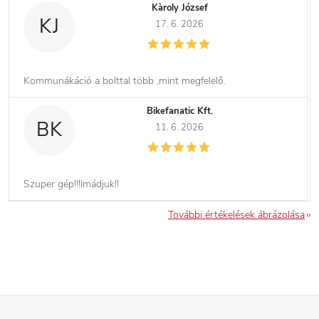
Kàroly József
KJ
17. 6. 2026
Kommunákáció a bolttal több ,mint megfelelő.
Bikefanatic Kft.
BK
11. 6. 2026
Szuper gép!!!Imádjuk!!
További értékelések ábrázolása
L