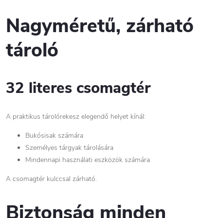
Nagyméretű, zárható
tároló
32 literes csomagtér
A praktikus tárolórekesz elegendő helyet kínál:
Bukósisak számára
Személyes tárgyak tárolására
Mindennapi használati eszközök számára
A csomagtér kulccsal zárható.
Biztonság minden