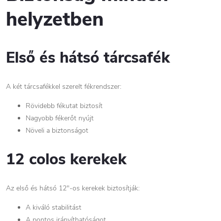
helyzetben
Első és hátsó tárcsafék
A két tárcsafékkel szerelt fékrendszer:
Rövidebb fékutat biztosít
Nagyobb fékerőt nyújt
Növeli a biztonságot
12 colos kerekek
Az első és hátsó 12"-os kerekek biztosítják:
A kiváló stabilitást
A pontos irányíthatóságot