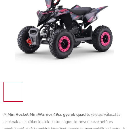
A
MiniRocket MiniWarrior 49cc gyerek quad
tökéletes választás
azoknak a szülőknek, akik biztonságos, könnyen kezelhető és
megbízható első terepjáró járművet keresnek gyermekük számára. A