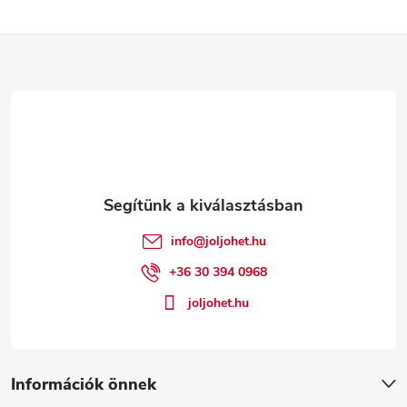
L
á
b
l
é
info
@
joljohet.hu
c
+36 30 394 0968
joljohet.hu
Információk önnek