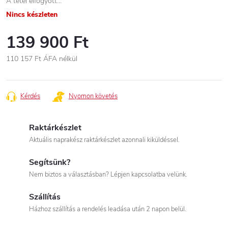
A tétel elfogyott…
Nincs készleten
139 900 Ft
110 157 Ft
ÁFA nélkül
Egységár:
Kérdés
Nyomon követés
Raktárkészlet
Aktuális naprakész raktárkészlet azonnali kiküldéssel.
Segítsünk?
Nem biztos a választásban? Lépjen kapcsolatba velünk.
Szállítás
Házhoz szállítás a rendelés leadása után 2 napon belül.