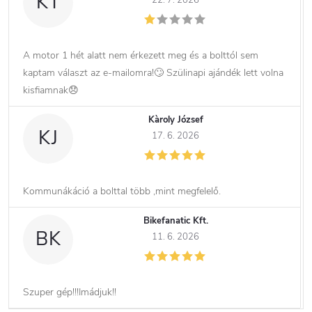
KT
A motor 1 hét alatt nem érkezett meg és a bolttól sem
kaptam választ az e-mailomra!🙄 Szülinapi ajándék lett volna
kisfiamnak😞
Kàroly József
KJ
17. 6. 2026
Kommunákáció a bolttal több ,mint megfelelő.
Bikefanatic Kft.
BK
11. 6. 2026
Szuper gép!!!Imádjuk!!