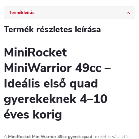
Termékleírás
Termék részletes leírása
MiniRocket
MiniWarrior 49cc –
Ideális első quad
gyerekeknek 4–10
éves korig
A
MiniRocket MiniWarrior 49cc gyerek quad
tökéletes választás