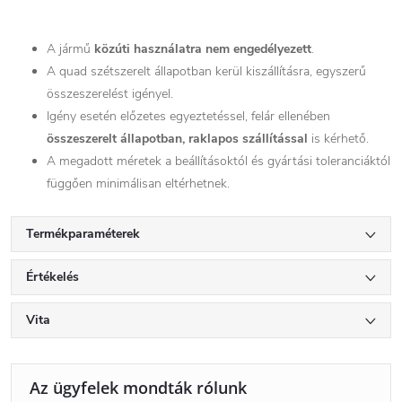
A jármű
közúti használatra nem engedélyezett
.
A quad szétszerelt állapotban kerül kiszállításra, egyszerű
összeszerelést igényel.
Igény esetén előzetes egyeztetéssel, felár ellenében
összeszerelt állapotban, raklapos szállítással
is kérhető.
A megadott méretek a beállításoktól és gyártási toleranciáktól
függően minimálisan eltérhetnek.
Termékparaméterek
Értékelés
Vita