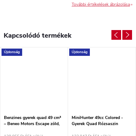
További értékelések ábrázolása
Kapcsolódó termékek
Újdonság
Újdonság
Benzines gyerek quad 49 cm³
MiniHunter 49cc Colored -
– Beneo Motors Escape zöld,
Gyerek Quad Rózsaszin
2T, 1,6 kW