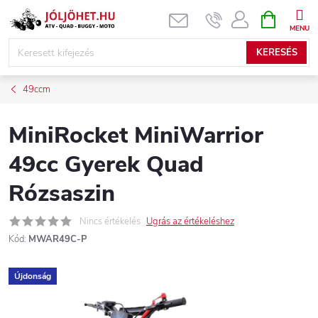
Ugrás
KOSÁR
a
fő
KERESÉS
tartalomhoz
49ccm
MiniRocket MiniWarrior
49cc Gyerek Quad
Rózsaszin
Nincs értékelés
Ugrás az értékeléshez
Kód:
MWAR49C-P
Újdonság