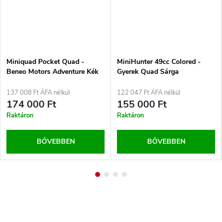
Miniquad Pocket Quad -
MiniHunter 49cc Colored -
Beneo Motors Adventure Kék
Gyerek Quad Sárga
137 008 Ft ÁFA nélkül
122 047 Ft ÁFA nélkül
174 000 Ft
155 000 Ft
Raktáron
Raktáron
BŐVEBBEN
BŐVEBBEN