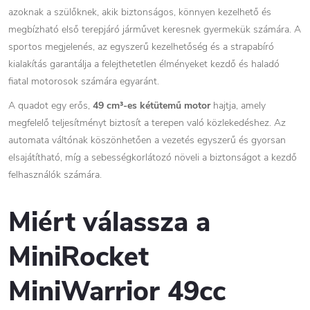
azoknak a szülőknek, akik biztonságos, könnyen kezelhető és
megbízható első terepjáró járművet keresnek gyermekük számára. A
sportos megjelenés, az egyszerű kezelhetőség és a strapabíró
kialakítás garantálja a felejthetetlen élményeket kezdő és haladó
fiatal motorosok számára egyaránt.
A quadot egy erős,
49 cm³-es kétütemű motor
hajtja, amely
megfelelő teljesítményt biztosít a terepen való közlekedéshez. Az
automata váltónak köszönhetően a vezetés egyszerű és gyorsan
elsajátítható, míg a sebességkorlátozó növeli a biztonságot a kezdő
felhasználók számára.
Miért válassza a
MiniRocket
MiniWarrior 49cc