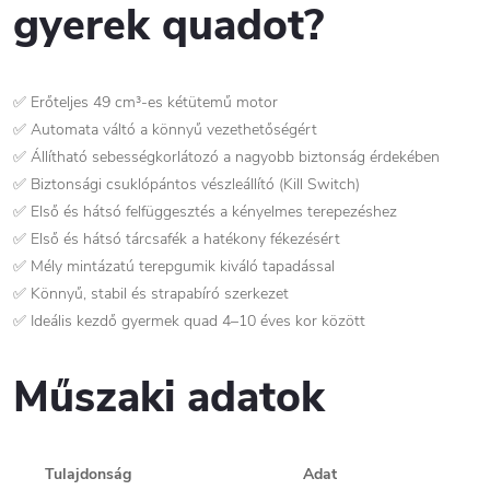
gyerek quadot?
✅ Erőteljes 49 cm³-es kétütemű motor
✅ Automata váltó a könnyű vezethetőségért
✅ Állítható sebességkorlátozó a nagyobb biztonság érdekében
✅ Biztonsági csuklópántos vészleállító (Kill Switch)
✅ Első és hátsó felfüggesztés a kényelmes terepezéshez
✅ Első és hátsó tárcsafék a hatékony fékezésért
✅ Mély mintázatú terepgumik kiváló tapadással
✅ Könnyű, stabil és strapabíró szerkezet
✅ Ideális kezdő gyermek quad 4–10 éves kor között
Műszaki adatok
Tulajdonság
Adat