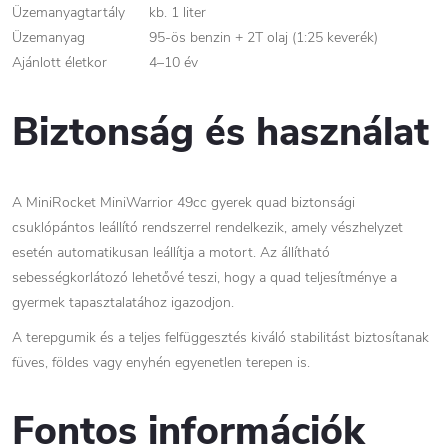
Üzemanyagtartály
kb. 1 liter
Üzemanyag
95-ös benzin + 2T olaj (1:25 keverék)
Ajánlott életkor
4–10 év
Biztonság és használat
A MiniRocket MiniWarrior 49cc gyerek quad biztonsági
csuklópántos leállító rendszerrel rendelkezik, amely vészhelyzet
esetén automatikusan leállítja a motort. Az állítható
sebességkorlátozó lehetővé teszi, hogy a quad teljesítménye a
gyermek tapasztalatához igazodjon.
A terepgumik és a teljes felfüggesztés kiváló stabilitást biztosítanak
füves, földes vagy enyhén egyenetlen terepen is.
Fontos információk