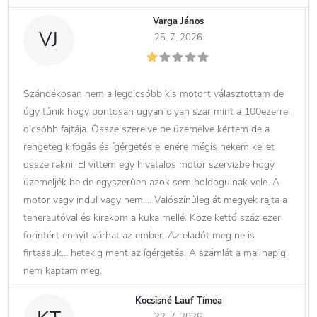
Varga János
VJ
25. 7. 2026
Szándékosan nem a legolcsóbb kis motort választottam de
úgy tűnik hogy pontosan ugyan olyan szar mint a 100ezerrel
olcsóbb fajtája. Össze szerelve be üzemelve kértem de a
rengeteg kifogás és ígérgetés ellenére mégis nekem kellet
össze rakni. El vittem egy hivatalos motor szervizbe hogy
üzemeljék be de egyszerűen azok sem boldogulnak vele. A
motor vagy indul vagy nem…. Valószínűleg át megyek rajta a
teherautóval és kirakom a kuka mellé. Köze kettő száz ezer
forintért ennyit várhat az ember. Az eladót meg ne is
firtassuk… hetekig ment az ígérgetés. A számlát a mai napig
nem kaptam meg.
Kocsisné Lauf Tímea
22. 7. 2026