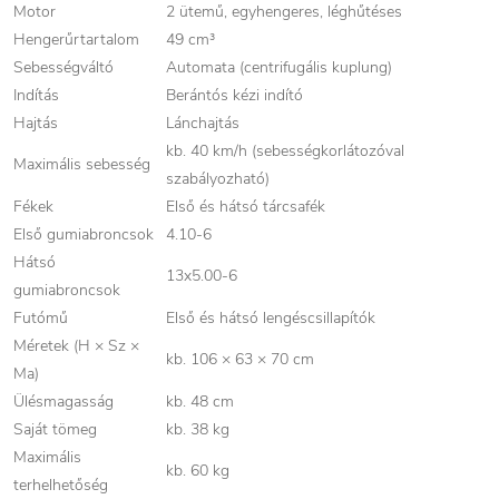
Motor
2 ütemű, egyhengeres, léghűtéses
Hengerűrtartalom
49 cm³
Sebességváltó
Automata (centrifugális kuplung)
Indítás
Berántós kézi indító
Hajtás
Lánchajtás
kb. 40 km/h (sebességkorlátozóval
Maximális sebesség
szabályozható)
Fékek
Első és hátsó tárcsafék
Első gumiabroncsok
4.10-6
Hátsó
13x5.00-6
gumiabroncsok
Futómű
Első és hátsó lengéscsillapítók
Méretek (H × Sz ×
kb. 106 × 63 × 70 cm
Ma)
Ülésmagasság
kb. 48 cm
Saját tömeg
kb. 38 kg
Maximális
kb. 60 kg
terhelhetőség