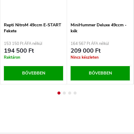
Repti NitroM 49ccm E-START
MiniHummer Deluxe 49ccm -
Fekete
kék
153 150 Ft ÁFA nélkül
164 567 Ft ÁFA nélkül
194 500 Ft
209 000 Ft
Raktáron
Nincs készleten
BŐVEBBEN
BŐVEBBEN