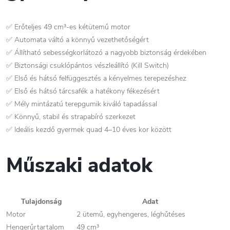
✅ Erőteljes 49 cm³-es kétütemű motor
✅ Automata váltó a könnyű vezethetőségért
✅ Állítható sebességkorlátozó a nagyobb biztonság érdekében
✅ Biztonsági csuklópántos vészleállító (Kill Switch)
✅ Első és hátsó felfüggesztés a kényelmes terepezéshez
✅ Első és hátsó tárcsafék a hatékony fékezésért
✅ Mély mintázatú terepgumik kiváló tapadással
✅ Könnyű, stabil és strapabíró szerkezet
✅ Ideális kezdő gyermek quad 4–10 éves kor között
Műszaki adatok
Tulajdonság
Adat
Motor
2 ütemű, egyhengeres, léghűtéses
Hengerűrtartalom
49 cm³