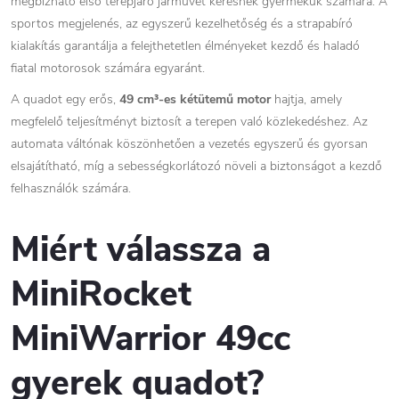
megbízható első terepjáró járművet keresnek gyermekük számára. A
sportos megjelenés, az egyszerű kezelhetőség és a strapabíró
kialakítás garantálja a felejthetetlen élményeket kezdő és haladó
fiatal motorosok számára egyaránt.
A quadot egy erős,
49 cm³-es kétütemű motor
hajtja, amely
megfelelő teljesítményt biztosít a terepen való közlekedéshez. Az
automata váltónak köszönhetően a vezetés egyszerű és gyorsan
elsajátítható, míg a sebességkorlátozó növeli a biztonságot a kezdő
felhasználók számára.
Miért válassza a
MiniRocket
MiniWarrior 49cc
gyerek quadot?