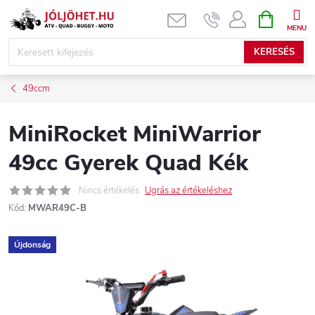
Ugrás
KOSÁR
a
fő
KERESÉS
tartalomhoz
49ccm
MiniRocket MiniWarrior
49cc Gyerek Quad Kék
Nincs értékelés
Ugrás az értékeléshez
Kód:
MWAR49C-B
Újdonság