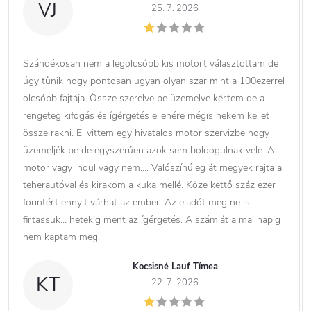
VJ
25. 7. 2026
Szándékosan nem a legolcsóbb kis motort választottam de
úgy tűnik hogy pontosan ugyan olyan szar mint a 100ezerrel
olcsóbb fajtája. Össze szerelve be üzemelve kértem de a
rengeteg kifogás és ígérgetés ellenére mégis nekem kellet
össze rakni. El vittem egy hivatalos motor szervizbe hogy
üzemeljék be de egyszerűen azok sem boldogulnak vele. A
motor vagy indul vagy nem…. Valószínűleg át megyek rajta a
teherautóval és kirakom a kuka mellé. Köze kettő száz ezer
forintért ennyit várhat az ember. Az eladót meg ne is
firtassuk… hetekig ment az ígérgetés. A számlát a mai napig
nem kaptam meg.
Kocsisné Lauf Tímea
KT
22. 7. 2026