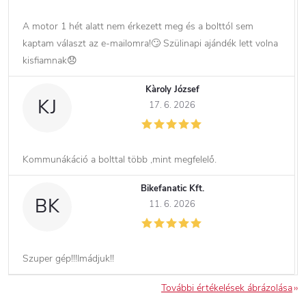
A motor 1 hét alatt nem érkezett meg és a bolttól sem
kaptam választ az e-mailomra!🙄 Szülinapi ajándék lett volna
kisfiamnak😞
Kàroly József
KJ
17. 6. 2026
Kommunákáció a bolttal több ,mint megfelelő.
Bikefanatic Kft.
BK
11. 6. 2026
Szuper gép!!!Imádjuk!!
További értékelések ábrázolása