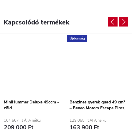
Kapcsolódó termékek
Újdonság
MiniHummer Deluxe 49ccm -
Benzines gyerek quad 49 cm³
zöld
– Beneo Motors Escape Piros,
2T, 1,6 kW
164 567 Ft ÁFA nélkül
129 055 Ft ÁFA nélkül
209 000 Ft
163 900 Ft