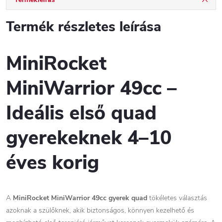
Termék részletes leírása
MiniRocket
MiniWarrior 49cc –
Ideális első quad
gyerekeknek 4–10
éves korig
A
MiniRocket MiniWarrior 49cc gyerek quad
tökéletes választás
azoknak a szülőknek, akik biztonságos, könnyen kezelhető és