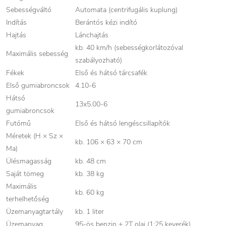
Sebességváltó
Automata (centrifugális kuplung)
Indítás
Berántós kézi indító
Hajtás
Lánchajtás
kb. 40 km/h (sebességkorlátozóval
Maximális sebesség
szabályozható)
Fékek
Első és hátsó tárcsafék
Első gumiabroncsok
4.10-6
Hátsó
13x5.00-6
gumiabroncsok
Futómű
Első és hátsó lengéscsillapítók
Méretek (H × Sz ×
kb. 106 × 63 × 70 cm
Ma)
Ülésmagasság
kb. 48 cm
Saját tömeg
kb. 38 kg
Maximális
kb. 60 kg
terhelhetőség
Üzemanyagtartály
kb. 1 liter
Üzemanyag
95-ös benzin + 2T olaj (1:25 keverék)