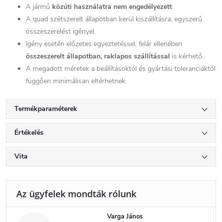
A jármű
közúti használatra nem engedélyezett
.
A quad szétszerelt állapotban kerül kiszállításra, egyszerű
összeszerelést igényel.
Igény esetén előzetes egyeztetéssel, felár ellenében
összeszerelt állapotban, raklapos szállítással
is kérhető.
A megadott méretek a beállításoktól és gyártási toleranciáktól
függően minimálisan eltérhetnek.
Termékparaméterek
Értékelés
Vita
Varga János