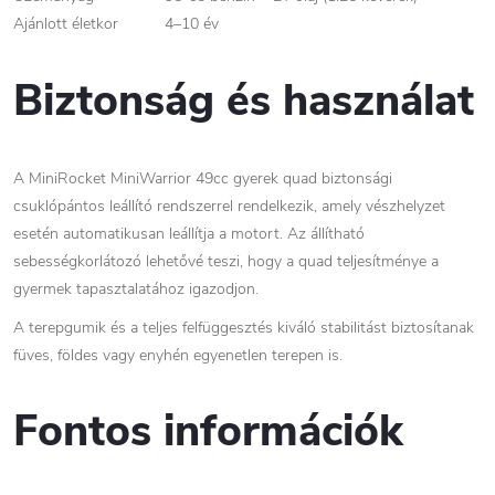
Ajánlott életkor
4–10 év
Biztonság és használat
A MiniRocket MiniWarrior 49cc gyerek quad biztonsági
csuklópántos leállító rendszerrel rendelkezik, amely vészhelyzet
esetén automatikusan leállítja a motort. Az állítható
sebességkorlátozó lehetővé teszi, hogy a quad teljesítménye a
gyermek tapasztalatához igazodjon.
A terepgumik és a teljes felfüggesztés kiváló stabilitást biztosítanak
füves, földes vagy enyhén egyenetlen terepen is.
Fontos információk