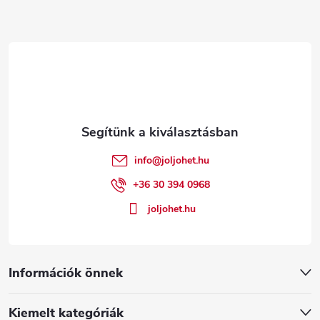
L
á
b
l
é
info
@
joljohet.hu
c
+36 30 394 0968
joljohet.hu
Információk önnek
Kiemelt kategóriák