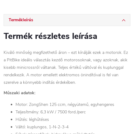
Termékleírás
Termék részletes leírása
Kiváló minőség megfizethető áron – ezt kínálják ezek a motorok. Ez
a PitBike ideális választás kezdő motorosoknak, vagy azoknak, akik
kisebb minicrossról váltanak. Teljes értékű váltóval és kuplunggal
rendelkezik. A motor emellett elektromos önindítóval is fel van
szerelve a könnyebb indítás érdekében.
Műszaki adatok:
Motor: ZongShen 125 ccm, négyütemű, egyhengeres
Teljesítmény: 6,3 kW / 7500 ford./perc
Hűtés: léghűtéses
Váltó: kuplungos, 1-N-2-3-4