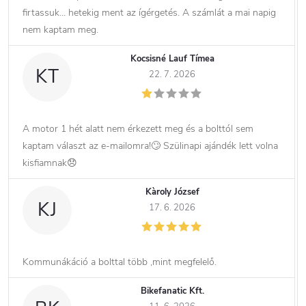
firtassuk… hetekig ment az ígérgetés. A számlát a mai napig
nem kaptam meg.
Kocsisné Lauf Tímea
KT
22. 7. 2026
A motor 1 hét alatt nem érkezett meg és a bolttól sem
kaptam választ az e-mailomra!🙄 Szülinapi ajándék lett volna
kisfiamnak😞
Kàroly József
KJ
17. 6. 2026
Kommunákáció a bolttal több ,mint megfelelő.
Bikefanatic Kft.