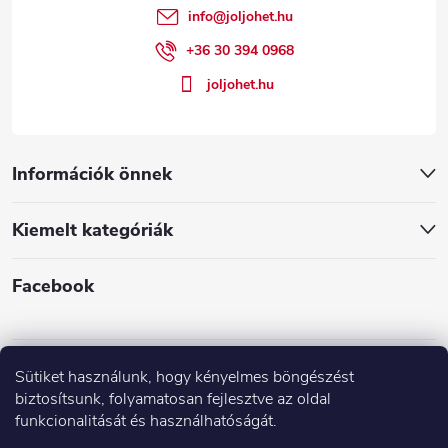
é
info
@
joljohet.hu
c
+36 30 394 0968
joljohet.hu
Információk önnek
Kiemelt kategóriák
Facebook
Sütiket használunk, hogy kényelmes böngészést
biztosítsunk, folyamatosan fejlesztve az oldal
funkcionalitását és használhatóságát.
Árak és paraméterek összehasonlítása az Árukeresőn