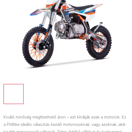
Kiváló minőség megfizethető áron – ezt kínálják ezek a motorok. Ez
a PitBike ideális választás kezdő motorosoknak, vagy azoknak, akik
kisebb minicrossról váltanak. Teljes értékű váltóval és kuplunggal