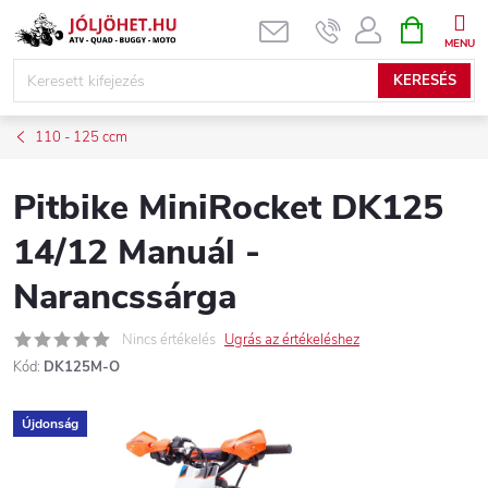
Ugrás
KOSÁR
a
fő
KERESÉS
tartalomhoz
110 - 125 ccm
Pitbike MiniRocket DK125
14/12 Manuál -
Narancssárga
Nincs értékelés
Ugrás az értékeléshez
Kód:
DK125M-O
Újdonság