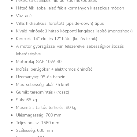
Fékek: tárcsafékek, hidraulikus működtetés
Hátsó fék lábbal, első fék a kormányon klasszikus módon
Váz: acél
Villa: hidraulikus, fordított (upside-down) típus
Kiváló minőségű hátsó központi lengéscsillapító (monoshock)
Kerekek: 14″ elöl és 12″ hátul (küllős felnik)
A motor gyorsgázzal van felszerelve, sebességkorlátozás
lehetőségével
Motorolaj: SAE 10W-40
Indítás: berúgókar + elektromos önindító
Üzemanyag: 95-ös benzin
Max. sebesség: akár 75 km/h
Gumik: terepmintás (krossz)
Súly: 65 kg
Maximális tartós terhelés: 80 kg
Ülésmagasság: 700 mm
Teljes hossz: 1560 mm
Szélesség: 630 mm