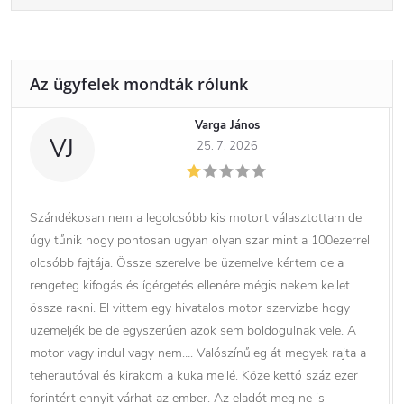
Varga János
VJ
25. 7. 2026
Szándékosan nem a legolcsóbb kis motort választottam de
úgy tűnik hogy pontosan ugyan olyan szar mint a 100ezerrel
olcsóbb fajtája. Össze szerelve be üzemelve kértem de a
rengeteg kifogás és ígérgetés ellenére mégis nekem kellet
össze rakni. El vittem egy hivatalos motor szervizbe hogy
üzemeljék be de egyszerűen azok sem boldogulnak vele. A
motor vagy indul vagy nem…. Valószínűleg át megyek rajta a
teherautóval és kirakom a kuka mellé. Köze kettő száz ezer
forintért ennyit várhat az ember. Az eladót meg ne is