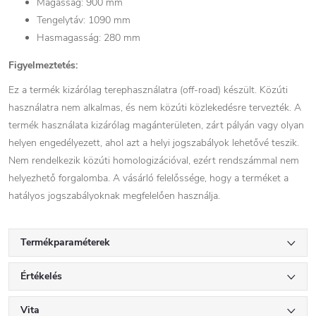
Magasság: 900 mm
Tengelytáv: 1090 mm
Hasmagasság: 280 mm
Figyelmeztetés:
Ez a termék kizárólag terephasználatra (off-road) készült. Közúti
használatra nem alkalmas, és nem közúti közlekedésre tervezték. A
termék használata kizárólag magánterületen, zárt pályán vagy olyan
helyen engedélyezett, ahol azt a helyi jogszabályok lehetővé teszik.
Nem rendelkezik közúti homologizációval, ezért rendszámmal nem
helyezhető forgalomba. A vásárló felelőssége, hogy a terméket a
hatályos jogszabályoknak megfelelően használja.
Termékparaméterek
Értékelés
Vita