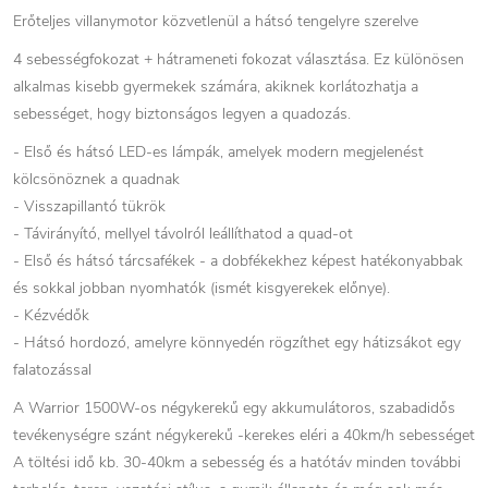
Erőteljes villanymotor közvetlenül a hátsó tengelyre szerelve
4 sebességfokozat + hátrameneti fokozat választása. Ez különösen
alkalmas kisebb gyermekek számára, akiknek korlátozhatja a
sebességet, hogy biztonságos legyen a quadozás.
- Első és hátsó LED-es lámpák, amelyek modern megjelenést
kölcsönöznek a quadnak
- Visszapillantó tükrök
- Távirányító, mellyel távolról leállíthatod a quad-ot
- Első és hátsó tárcsafékek - a dobfékekhez képest hatékonyabbak
és sokkal jobban nyomhatók (ismét kisgyerekek előnye).
- Kézvédők
- Hátsó hordozó, amelyre könnyedén rögzíthet egy hátizsákot egy
falatozással
A Warrior 1500W-os négykerekű egy akkumulátoros, szabadidős
tevékenységre szánt négykerekű -kerekes eléri a 40km/h sebességet
A töltési idő kb. 30-40km a sebesség és a hatótáv minden további