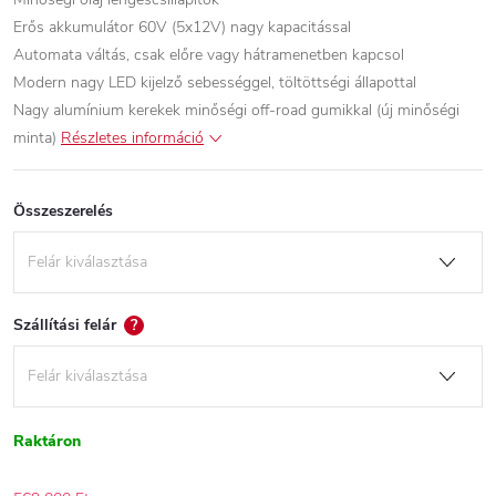
Erős akkumulátor 60V (5x12V) nagy kapacitással
Automata váltás, csak előre vagy hátramenetben kapcsol
Modern nagy LED kijelző sebességgel, töltöttségi állapottal
Nagy alumínium kerekek minőségi off-road gumikkal (új minőségi
minta)
Részletes információ
Összeszerelés
Szállítási felár
?
Raktáron