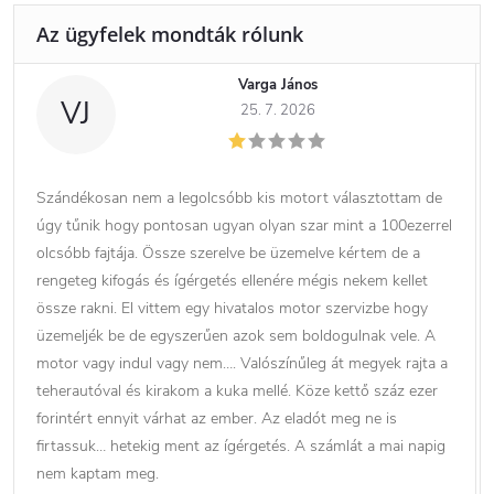
Varga János
VJ
25. 7. 2026
Szándékosan nem a legolcsóbb kis motort választottam de
úgy tűnik hogy pontosan ugyan olyan szar mint a 100ezerrel
olcsóbb fajtája. Össze szerelve be üzemelve kértem de a
rengeteg kifogás és ígérgetés ellenére mégis nekem kellet
össze rakni. El vittem egy hivatalos motor szervizbe hogy
üzemeljék be de egyszerűen azok sem boldogulnak vele. A
motor vagy indul vagy nem…. Valószínűleg át megyek rajta a
teherautóval és kirakom a kuka mellé. Köze kettő száz ezer
forintért ennyit várhat az ember. Az eladót meg ne is
firtassuk… hetekig ment az ígérgetés. A számlát a mai napig
nem kaptam meg.