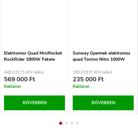
Elektromos Quad MiniRocket
Sunway Gyermek elektromos
RockRider 1800W Fekete
quad Torrino Nitro 1000W
48V, Zöld
448 032 Ft ÁFA nélkül
185 039 Ft ÁFA nélkül
569 000 Ft
235 000 Ft
Raktáron
Raktáron
BŐVEBBEN
BŐVEBBEN