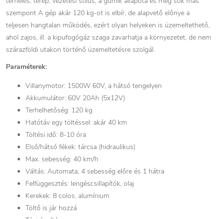
terhelés, terep, vezetési stílus, a gumik állapota és még sok más
szempont A gép akár 120 kg-ot is elbír, de alapvető előnye a
teljesen hangtalan működés, ezért olyan helyeken is üzemeltethető,
ahol zajos, ill. a kipufogógáz szaga zavarhatja a környezetet, de nem
szárazföldi utakon történő üzemeltetésre szolgál.
Paraméterek:
Villanymotor: 1500W 60V, a hátsó tengelyen
Akkumulátor: 60V 20Ah (5x12V)
Terhelhetőség: 120 kg
Hatótáv egy töltéssel: akár 40 km
Töltési idő: 8-10 óra
Első/hátsó fékek: tárcsa (hidraulikus)
Max. sebesség: 40 km/h
Váltás: Automata, 4 sebesség előre és 1 hátra
Felfüggesztés: lengéscsillapítók, olaj
Kerekek: 8 colos, alumínium
Töltő is jár hozzá