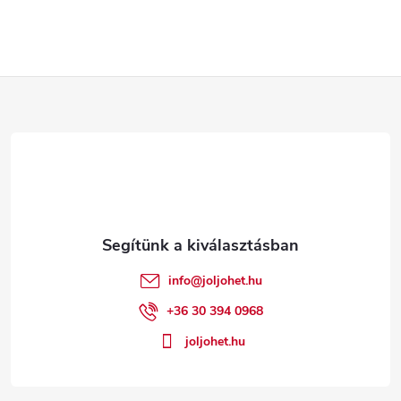
L
á
b
l
é
info
@
joljohet.hu
c
+36 30 394 0968
joljohet.hu