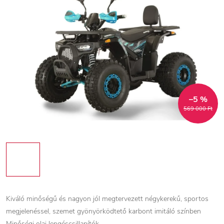
–5 %
569 000 Ft
Kiváló minőségű és nagyon jól megtervezett négykerekű, sportos
megjelenéssel, szemet gyönyörködtető karbont imitáló színben
Minőségi olaj lengéscsillapítók