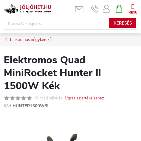
Ugrás
KOSÁR
a
fő
KERESÉS
tartalomhoz
Elektromos négykerekű
Elektromos Quad
MiniRocket Hunter II
1500W Kék
Nincs értékelés
Ugrás az értékeléshez
Kód:
HUNTER1500WBL