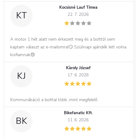
Kocsisné Lauf Tímea
KT
22. 7. 2026
A motor 1 hét alatt nem érkezett meg és a bolttól sem
kaptam választ az e-mailomra!🙄 Szülinapi ajándék lett volna
kisfiamnak😞
Kàroly József
KJ
17. 6. 2026
Kommunákáció a bolttal több ,mint megfelelő.
Bikefanatic Kft.
BK
11. 6. 2026