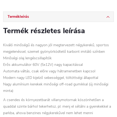
Termékleírás
Termék részletes leírása
Kiváló minőségű és nagyon jól megtervezett négykerekű, sportos
megjelenéssel, szemet gyönyörködtető karbont imitáló színben
Minőségi olaj lengéscsillapítók
Erős akkumulátor 60V (5x12V) nagy kapacitással
Automata váltás, csak előre vagy hátramenetben kapcsol
Modern nagy LED kijelző sebességgel, töltöttségi állapottal
Nagy alumínium kerekek minőségi off-road gumikkal (új minőségi
minta)
A csendes és környezetbarát villanymotornak köszönhetően a
quaddal szinte bárhol tekerhetsz, pl. menj el sétálni a gyerekekkel a
parkba, ahova benzines négykerekűvel nem lehet menni