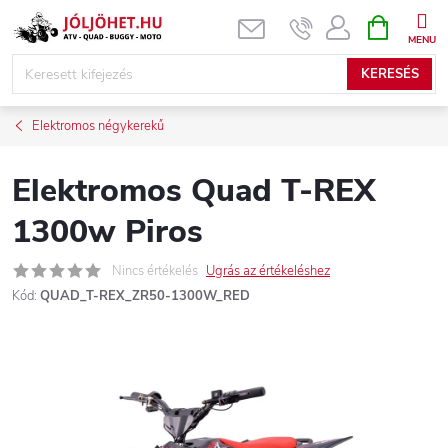
Ugrás
KOSÁR
a
fő
KERESÉS
tartalomhoz
Elektromos négykerekű
Elektromos Quad T-REX
1300w Piros
Nincs értékelés
Ugrás az értékeléshez
Kód:
QUAD_T-REX_ZR50-1300W_RED