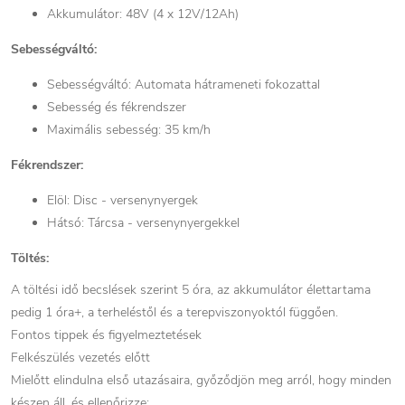
Akkumulátor: 48V (4 x 12V/12Ah)
Sebességváltó:
Sebességváltó: Automata hátrameneti fokozattal
Sebesség és fékrendszer
Maximális sebesség: 35 km/h
Fékrendszer:
Elöl: Disc - versenynyergek
Hátsó: Tárcsa - versenynyergekkel
Töltés:
A töltési idő becslések szerint 5 óra, az akkumulátor élettartama
pedig 1 óra+, a terheléstől és a terepviszonyoktól függően.
Fontos tippek és figyelmeztetések
Felkészülés vezetés előtt
Mielőtt elindulna első utazásaira, győződjön meg arról, hogy minden
készen áll, és ellenőrizze: