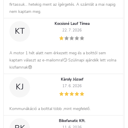
firtassuk… hetekig ment az ígérgetés. A számlát a mai napig
nem kaptam meg.
Kocsisné Lauf Tímea
KT
22. 7. 2026
A motor 1 hét alatt nem érkezett meg és a bolttól sem
kaptam választ az e-mailomra!🙄 Szülinapi ajándék lett volna
kisfiamnak😞
Kàroly József
KJ
17. 6. 2026
Kommunákáció a bolttal több ,mint megfelelő.
Bikefanatic Kft.
11. 6. 2026