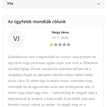
Vita
Varga János
VJ
25. 7. 2026
Szándékosan nem a legolcsóbb kis motort választottam de
úgy tűnik hogy pontosan ugyan olyan szar mint a 100ezerrel
olcsóbb fajtája. Össze szerelve be üzemelve kértem de a
rengeteg kifogás és ígérgetés ellenére mégis nekem kellet
össze rakni. El vittem egy hivatalos motor szervizbe hogy
üzemeljék be de egyszerűen azok sem boldogulnak vele. A
motor vagy indul vagy nem…. Valószínűleg át megyek rajta a
teherautóval és kirakom a kuka mellé. Köze kettő száz ezer
forintért ennyit várhat az ember. Az eladót meg ne is