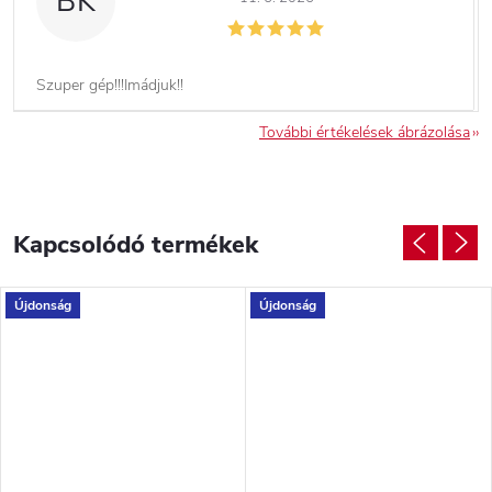
BK
Szuper gép!!!Imádjuk!!
További értékelések ábrázolása
Kapcsolódó termékek
Újdonság
Újdonság