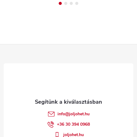
L
á
b
l
é
info
@
joljohet.hu
c
+36 30 394 0968
joljohet.hu