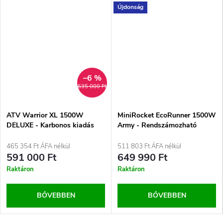
Újdonság
–6 %
635 000 Ft
ATV Warrior XL 1500W
MiniRocket EcoRunner 1500W
DELUXE - Karbonos kiadás
Army - Rendszámozható
elektromos quad
465 354 Ft ÁFA nélkül
511 803 Ft ÁFA nélkül
591 000 Ft
649 990 Ft
Raktáron
Raktáron
BŐVEBBEN
BŐVEBBEN