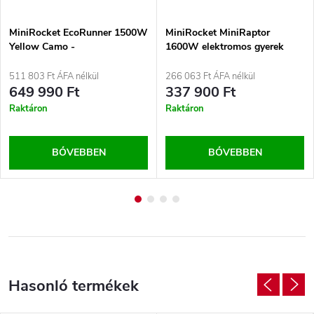
MiniRocket EcoRunner 1500W
MiniRocket MiniRaptor
Yellow Camo -
1600W elektromos gyerek
Rendszámozható elektromos
quad – Zöld
quad
511 803 Ft ÁFA nélkül
266 063 Ft ÁFA nélkül
649 990 Ft
337 900 Ft
Raktáron
Raktáron
BŐVEBBEN
BŐVEBBEN