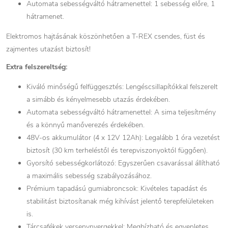
Automata sebességváltó hátramenettel: 1 sebesség előre, 1
hátramenet.
Elektromos hajtásának köszönhetően a T-REX csendes, füst és
zajmentes utazást biztosít!
Extra felszereltség:
Kiváló minőségű felfüggesztés: Lengéscsillapítókkal felszerelt
a simább és kényelmesebb utazás érdekében.
Automata sebességváltó hátramenettel: A sima teljesítmény
és a könnyű manőverezés érdekében.
48V-os akkumulátor (4 x 12V 12Ah): Legalább 1 óra vezetést
biztosít (30 km terheléstől és terepviszonyoktól függően).
Gyorsító sebességkorlátozó: Egyszerűen csavarással állítható
a maximális sebesség szabályozásához.
Prémium tapadású gumiabroncsok: Kivételes tapadást és
stabilitást biztosítanak még kihívást jelentő terepfelületeken
is.
Tárcsafékek versenynyergekkel: Megbízható és egyenletes