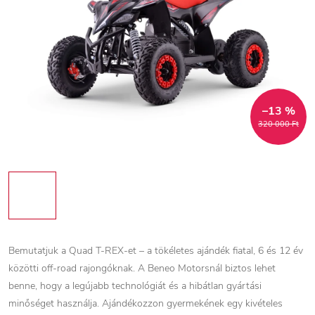
–13 %
320 000 Ft
Bemutatjuk a Quad T-REX-et – a tökéletes ajándék fiatal, 6 és 12 év
közötti off-road rajongóknak. A Beneo Motorsnál biztos lehet
benne, hogy a legújabb technológiát és a hibátlan gyártási
minőséget használja. Ajándékozzon gyermekének egy kivételes