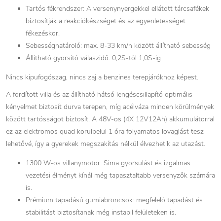
Tartós fékrendszer: A versenynyergekkel ellátott tárcsafékek
biztosítják a reakciókészséget és az egyenletességet
fékezéskor.
Sebességhatároló: max. 8-33 km/h között állítható sebesség
Állítható gyorsító válaszidő: 0,2S-től 1,0S-ig
Nincs kipufogószag, nincs zaj a benzines terepjárókhoz képest.
A fordított villa és az állítható hátsó lengéscsillapító optimális
kényelmet biztosít durva terepen, míg acélváza minden körülmények
között tartósságot biztosít. A 48V-os (4X 12V12Ah) akkumulátorral
ez az elektromos quad körülbelül 1 óra folyamatos lovaglást tesz
lehetővé, így a gyerekek megszakítás nélkül élvezhetik az utazást.
1300 W-os villanymotor: Sima gyorsulást és izgalmas
vezetési élményt kínál még tapasztaltabb versenyzők számára
is.
Prémium tapadású gumiabroncsok: megfelelő tapadást és
stabilitást biztosítanak még instabil felületeken is.