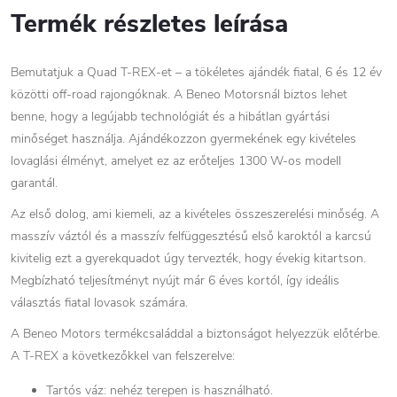
Termék részletes leírása
Bemutatjuk a Quad T-REX-et – a tökéletes ajándék fiatal, 6 és 12 év
közötti off-road rajongóknak. A Beneo Motorsnál biztos lehet
benne, hogy a legújabb technológiát és a hibátlan gyártási
minőséget használja. Ajándékozzon gyermekének egy kivételes
lovaglási élményt, amelyet ez az erőteljes 1300 W-os modell
garantál.
Az első dolog, ami kiemeli, az a kivételes összeszerelési minőség. A
masszív váztól és a masszív felfüggesztésű első karoktól a karcsú
kivitelig ezt a gyerekquadot úgy tervezték, hogy évekig kitartson.
Megbízható teljesítményt nyújt már 6 éves kortól, így ideális
választás fiatal lovasok számára.
A Beneo Motors termékcsaláddal a biztonságot helyezzük előtérbe.
A T-REX a következőkkel van felszerelve:
Tartós váz: nehéz terepen is használható.