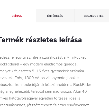
LEÍRÁS
ÉRTÉKELÉS
BESZÉLGETÉS
Termék részletes leírása
edezz fel egy új szintre a szórakozást a MiniRocket
ockRiderrel – egy modern elektromos quaddal,
melyet kifejezetten 5-15 éves gyermekek számára
erveztek. Erős, 1800 W-os villanymotorjának és
obusztus konstrukciójának köszönhetően a RockRider
ég a legnehezebb tereptől sem riad vissza. Akár 40
m-es hatótávolságával egyetlen töltéssel ideális
irándulásokhoz, játszóterekhez és erdei ösvényekhez.