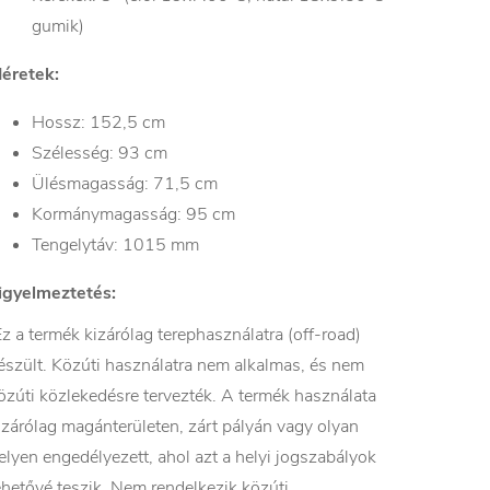
gumik)
éretek:
Hossz: 152,5 cm
Szélesség: 93 cm
Ülésmagasság: 71,5 cm
Kormánymagasság: 95 cm
Tengelytáv: 1015 mm
igyelmeztetés:
z a termék kizárólag terephasználatra (off-road)
észült. Közúti használatra nem alkalmas, és nem
özúti közlekedésre tervezték. A termék használata
izárólag magánterületen, zárt pályán vagy olyan
elyen engedélyezett, ahol azt a helyi jogszabályok
ehetővé teszik. Nem rendelkezik közúti