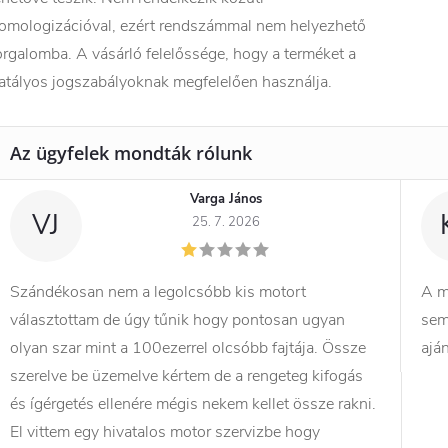
omologizációval, ezért rendszámmal nem helyezhető
orgalomba. A vásárló felelőssége, hogy a terméket a
atályos jogszabályoknak megfelelően használja.
Varga János
VJ
25. 7. 2026
Szándékosan nem a legolcsóbb kis motort
A m
választottam de úgy tűnik hogy pontosan ugyan
sem
olyan szar mint a 100ezerrel olcsóbb fajtája. Össze
ajá
szerelve be üzemelve kértem de a rengeteg kifogás
és ígérgetés ellenére mégis nekem kellet össze rakni.
El vittem egy hivatalos motor szervizbe hogy