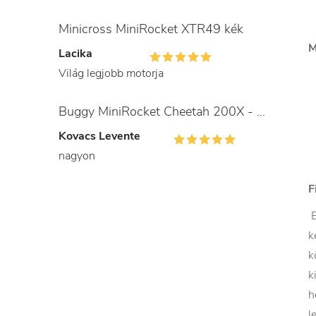
Minicross MiniRocket XTR49 kék
M
Lacika
Világ legjobb motorja
Buggy MiniRocket Cheetah 200X - gyerekeknek és felnőtteknek
Kovacs Levente
nagyon
F
E
k
k
k
h
l