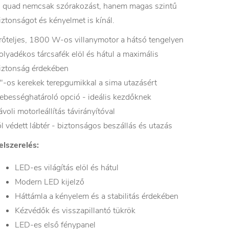
 quad nemcsak szórakozást, hanem magas szintű
iztonságot és kényelmet is kínál.
rőteljes, 1800 W-os villanymotor a hátsó tengelyen
olyadékos tárcsafék elöl és hátul a maximális
iztonság érdekében
"-os kerekek terepgumikkal a sima utazásért
ebességhatároló opció - ideális kezdőknek
ávoli motorleállítás távirányítóval
ól védett lábtér - biztonságos beszállás és utazás
elszerelés:
LED-es világítás elöl és hátul
Modern LED kijelző
Háttámla a kényelem és a stabilitás érdekében
Kézvédők és visszapillantó tükrök
LED-es első fénypanel