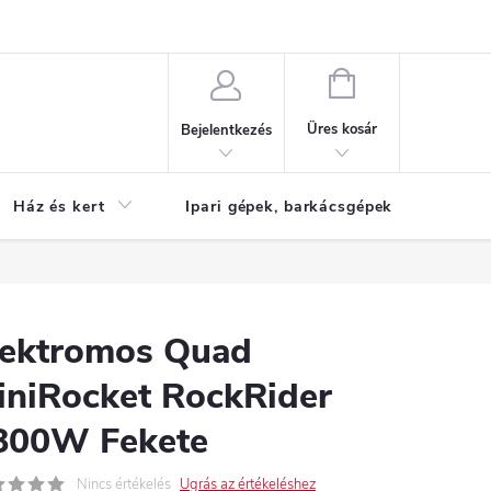
Reklamáció
KOSÁR
Üres kosár
Bejelentkezés
Ház és kert
Ipari gépek, barkácsgépek
S
lektromos Quad
iniRocket RockRider
800W Fekete
Nincs értékelés
Ugrás az értékeléshez