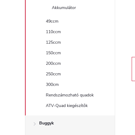
a
Akkumulátor
l
49ccm
110ccm
s
125ccm
ó
150ccm
p
200ccm
250ccm
a
300cm
n
Rendszámozható quadok
ATV-Quad kiegészítők
e
l
Buggyk