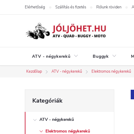
Ugrás
Elérhetőség
Szállítás és fizetés
Rólunk röviden
A
a
fő
tartalomhoz
ATV - négykerekű
Buggyk
M
Kezdőlap
ATV - négykerekű
Elektromos négykerekű
O
Kategóriák
Kategóriák
átugrása
l
ATV - négykerekű
d
Elektromos négykerekű