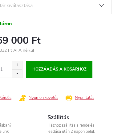
táron
69 000 Ft
032 Ft
ÁFA nélkül
égár:
HOZZÁADÁS A KOSÁRHOZ
Kérdés
Nyomon követés
Nyomtatás
Szállítás
tásban?
Házhoz szállítás a rendelés
elünk.
leadása után 2 napon belül.