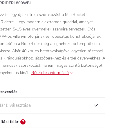
RRIDER1800WBL
zz fel egy új szintre a szórakozást a MiniRocket
Riderrel – egy modern elektromos quaddal, amelyet
jezetten 5-15 éves gyermekek számára terveztek. Erős,
 W-os villanymotorjának és robusztus konstrukciójának
önhetően a RockRider még a legnehezebb tereptől sem
 vissza. Akár 40 km-es hatótávolságával egyetlen töltéssel
lis kirándulásokhoz, játszóterekhez és erdei ösvényekhez. A
 nemcsak szórakozást, hanem magas szintű biztonságot
ényelmet is kínál.
Részletes információ
eszerelés
lítási felár
?