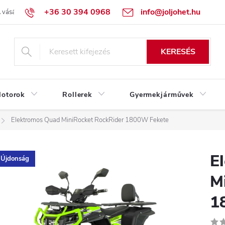
+36 30 394 0968
info@joljohet.hu
 vásárlás lépései
Üzleti feltételek (ÁSZF)
Adatkezelési tájékoztató
KERESÉS
otorok
Rollerek
Gyermekjárművek
Elektromos Quad MiniRocket RockRider 1800W Fekete
E
Újdonság
M
1