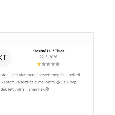
Kocsisné Lauf Tímea
KT
22. 7. 2026
otor 1 hét alatt nem érkezett meg és a bolttól
 kaptam választ az e-mailomra!🙄 Szülinapi
ndék lett volna kisfiamnak😞