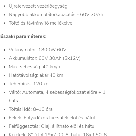
Újratervezett vezérlőegység
Nagyobb akkumulátorkapacitás - 60V 30Ah
Töltő és távirányító mellékelve
űszaki paraméterek:
Villanymotor: 1800W 60V
Akkumulátor: 60V 30Ah (5x12V)
Max. sebesség: 40 km/h
Hatótávolság: akár 40 km
Teherbírás: 120 kg
Váltó: Automata, 4 sebességfokozat előre + 1
hátra
Töltési idő: 8–10 óra
Fékek: Folyadékos tárcsafék elöl és hátul
Felfüggesztés: Olaj, állítható elöl és hátul
Kerekek: 8" (elöl 19x7.00-8, hátul 18x9.50-8