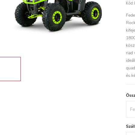
Kód:
Fede
Rock
kife
1800
kösz
riad
ideá
quad
és k
Össz
Szál