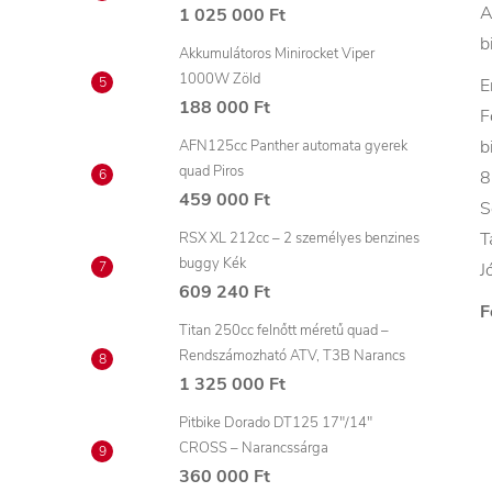
A
1 025 000 Ft
b
Akkumulátoros Minirocket Viper
1000W Zöld
E
188 000 Ft
F
b
AFN125cc Panther automata gyerek
quad Piros
8
459 000 Ft
S
T
RSX XL 212cc – 2 személyes benzines
buggy Kék
J
609 240 Ft
F
Titan 250cc felnőtt méretű quad –
Rendszámozható ATV, T3B Narancs
1 325 000 Ft
Pitbike Dorado DT125 17"/14"
CROSS – Narancssárga
360 000 Ft