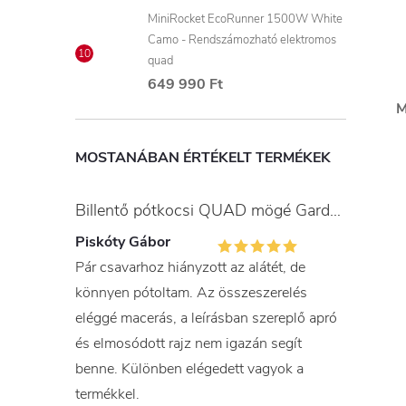
MiniRocket EcoRunner 1500W White
Camo - Rendszámozható elektromos
quad
649 990 Ft
M
MOSTANÁBAN ÉRTÉKELT TERMÉKEK
Billentő pótkocsi QUAD mögé Gardner
Piskóty Gábor
Pár csavarhoz hiányzott az alátét, de
könnyen pótoltam. Az összeszerelés
eléggé macerás, a leírásban szereplő apró
és elmosódott rajz nem igazán segít
benne. Különben elégedett vagyok a
termékkel.