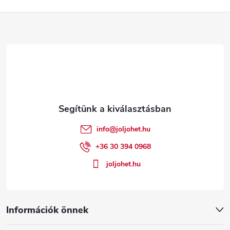
L
á
b
l
é
info
@
joljohet.hu
c
+36 30 394 0968
joljohet.hu
Információk önnek