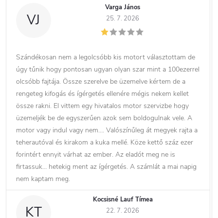
Varga János
VJ
25. 7. 2026
Szándékosan nem a legolcsóbb kis motort választottam de
úgy tűnik hogy pontosan ugyan olyan szar mint a 100ezerrel
olcsóbb fajtája. Össze szerelve be üzemelve kértem de a
rengeteg kifogás és ígérgetés ellenére mégis nekem kellet
össze rakni. El vittem egy hivatalos motor szervizbe hogy
üzemeljék be de egyszerűen azok sem boldogulnak vele. A
motor vagy indul vagy nem…. Valószínűleg át megyek rajta a
teherautóval és kirakom a kuka mellé. Köze kettő száz ezer
forintért ennyit várhat az ember. Az eladót meg ne is
firtassuk… hetekig ment az ígérgetés. A számlát a mai napig
nem kaptam meg.
Kocsisné Lauf Tímea
KT
22. 7. 2026