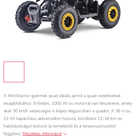
A MiniWarrior gyermek quad ideális jármű a quad vezetésének
elsajátításához. Erőteljes, 1000 W-os motorral van felszerelve, amely
akár 30 km/h sebességre is képes felgyorsítani a quadot. A 36 V-os,
12 Ah kapacitású akkumulátor hosszú, körülbelül 12–18 km-es
hatótávolságot biztosít (a terheléstől és a terepviszonyoktól
függően).
Részletes információ