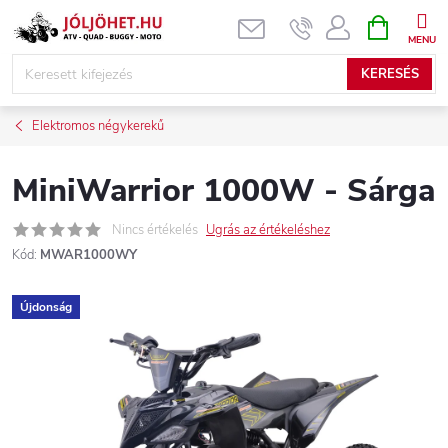
Ugrás
KOSÁR
a
fő
KERESÉS
tartalomhoz
Elektromos négykerekű
MiniWarrior 1000W - Sárga
Nincs értékelés
Ugrás az értékeléshez
Kód:
MWAR1000WY
Újdonság