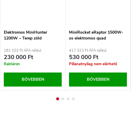
Elektromos MiniHunter
MiniRocket eRaptor 1500W-
1200W – Terep zöld
os elektromos quad
181 102 Ft ÁFA nélkül
417 323 Ft ÁFA nélkül
230 000 Ft
530 000 Ft
Raktáron
Pillanatnyilag nem elérhető
BŐVEBBEN
BŐVEBBEN