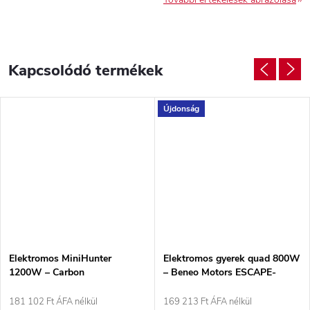
Kapcsolódó termékek
Újdonság
Elektromos MiniHunter
Elektromos gyerek quad 800W
1200W – Carbon
– Beneo Motors ESCAPE-
Electric rózsaszín, 36V
181 102 Ft ÁFA nélkül
169 213 Ft ÁFA nélkül