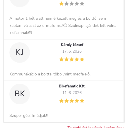
A motor 1 hét alatt nem érkezett meg és a bolttól sem
kaptam választ az e-mailomra!🙄 Szülinapi ajándék lett volna
kisfiamnak😞
Kàroly József
KJ
17. 6. 2026
Kommunákáció a bolttal több ,mint megfelelő.
Bikefanatic Kft.
BK
11. 6. 2026
Szuper gép!!!Imádjuk!!
További értékelések ábrázolása