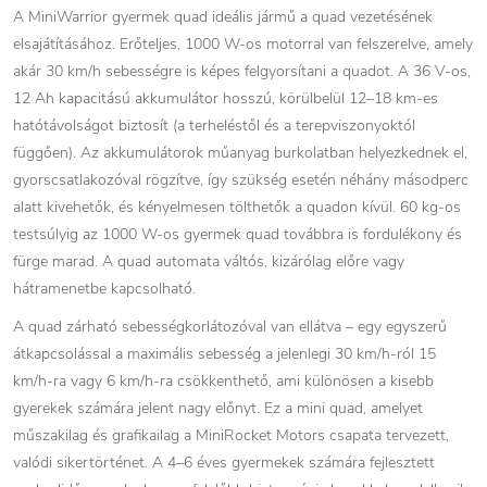
A MiniWarrior gyermek quad ideális jármű a quad vezetésének
elsajátításához. Erőteljes, 1000 W-os motorral van felszerelve, amely
akár 30 km/h sebességre is képes felgyorsítani a quadot. A 36 V-os,
12 Ah kapacitású akkumulátor hosszú, körülbelül 12–18 km-es
hatótávolságot biztosít (a terheléstől és a terepviszonyoktól
függően). Az akkumulátorok műanyag burkolatban helyezkednek el,
gyorscsatlakozóval rögzítve, így szükség esetén néhány másodperc
alatt kivehetők, és kényelmesen tölthetők a quadon kívül. 60 kg-os
testsúlyig az 1000 W-os gyermek quad továbbra is fordulékony és
fürge marad. A quad automata váltós, kizárólag előre vagy
hátramenetbe kapcsolható.
A quad zárható sebességkorlátozóval van ellátva – egy egyszerű
átkapcsolással a maximális sebesség a jelenlegi 30 km/h-ról 15
km/h-ra vagy 6 km/h-ra csökkenthető, ami különösen a kisebb
gyerekek számára jelent nagy előnyt. Ez a mini quad, amelyet
műszakilag és grafikailag a MiniRocket Motors csapata tervezett,
valódi sikertörténet. A 4–6 éves gyermekek számára fejlesztett