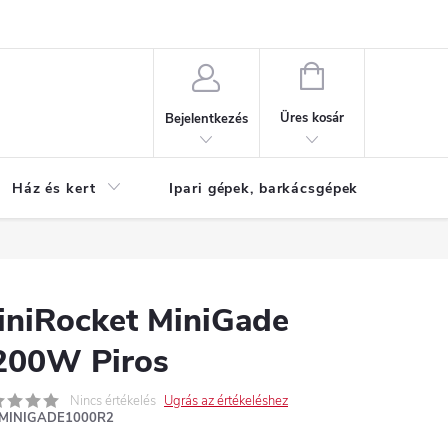
Reklamáció
KOSÁR
Üres kosár
Bejelentkezés
Ház és kert
Ipari gépek, barkácsgépek
S
iniRocket MiniGade
200W Piros
Nincs értékelés
Ugrás az értékeléshez
MINIGADE1000R2