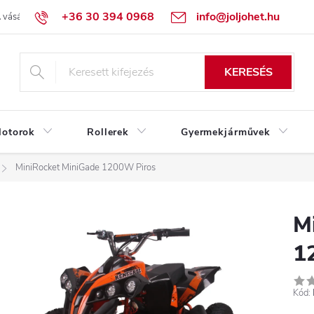
+36 30 394 0968
info@joljohet.hu
 vásárlás lépései
Üzleti feltételek (ÁSZF)
Adatkezelési tájékoztató
KERESÉS
otorok
Rollerek
Gyermekjárművek
MiniRocket MiniGade 1200W Piros
M
1
Kód: