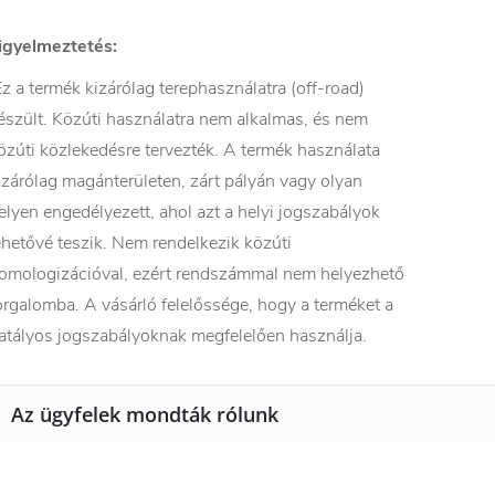
igyelmeztetés:
z a termék kizárólag terephasználatra (off-road)
észült. Közúti használatra nem alkalmas, és nem
özúti közlekedésre tervezték. A termék használata
izárólag magánterületen, zárt pályán vagy olyan
elyen engedélyezett, ahol azt a helyi jogszabályok
ehetővé teszik. Nem rendelkezik közúti
omologizációval, ezért rendszámmal nem helyezhető
orgalomba. A vásárló felelőssége, hogy a terméket a
atályos jogszabályoknak megfelelően használja.