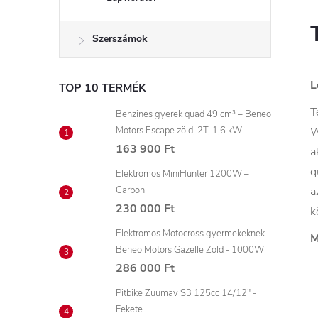
Szerszámok
L
TOP 10 TERMÉK
T
Benzines gyerek quad 49 cm³ – Beneo
Motors Escape zöld, 2T, 1,6 kW
W
163 900 Ft
a
q
Elektromos MiniHunter 1200W –
Carbon
a
230 000 Ft
k
Elektromos Motocross gyermekeknek
M
Beneo Motors Gazelle Zöld - 1000W
286 000 Ft
Pitbike Zuumav S3 125cc 14/12" -
Fekete