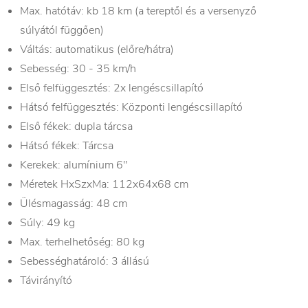
Max. hatótáv: kb 18 km (a tereptől és a versenyző
súlyától függően)
Váltás: automatikus (előre/hátra)
Sebesség: 30 - 35 km/h
Első felfüggesztés: 2x lengéscsillapító
Hátsó felfüggesztés: Központi lengéscsillapító
Első fékek: dupla tárcsa
Hátsó fékek: Tárcsa
Kerekek: alumínium 6"
Méretek HxSzxMa: 112x64x68 cm
Ülésmagasság: 48 cm
Súly: 49 kg
Max. terhelhetőség: 80 kg
Sebességhatároló: 3 állású
Távirányító