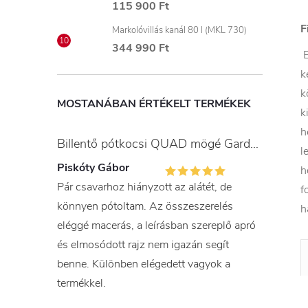
115 900 Ft
F
Markolóvillás kanál 80 l (MKL 730)
344 990 Ft
E
k
k
MOSTANÁBAN ÉRTÉKELT TERMÉKEK
k
h
Billentő pótkocsi QUAD mögé Gardner
l
Piskóty Gábor
h
Pár csavarhoz hiányzott az alátét, de
f
könnyen pótoltam. Az összeszerelés
h
eléggé macerás, a leírásban szereplő apró
és elmosódott rajz nem igazán segít
benne. Különben elégedett vagyok a
termékkel.