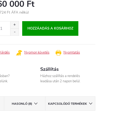
60 000 Ft
724 Ft
ÁFA nélkül
égár:
HOZZÁADÁS A KOSÁRHOZ
Kérdés
Nyomon követés
Nyomtatás
Szállítás
tásban?
Házhoz szállítás a rendelés
elünk.
leadása után 2 napon belül.
HASONLÓ (8)
KAPCSOLÓDÓ TERMÉKEK