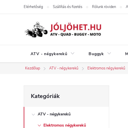
Ugrás
Elérhetőség
Szállítás és fizetés
Rólunk röviden
A
a
fő
tartalomhoz
ATV - négykerekű
Buggyk
M
Kezdőlap
ATV - négykerekű
Elektromos négykerekű
O
Kategóriák
Kategóriák
átugrása
l
ATV - négykerekű
d
Elektromos négykerekű