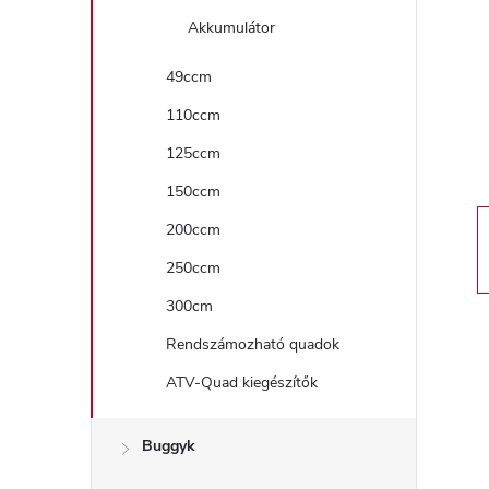
a
Akkumulátor
l
49ccm
110ccm
s
125ccm
ó
150ccm
p
200ccm
250ccm
a
300cm
n
Rendszámozható quadok
ATV-Quad kiegészítők
e
l
Buggyk