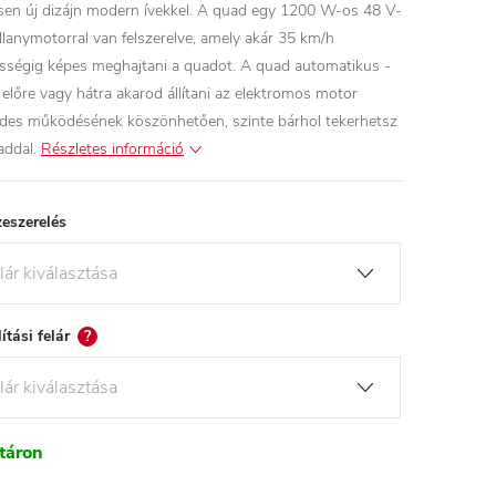
esen új dizájn modern ívekkel. A quad egy 1200 W-os 48 V-
illanymotorral van felszerelve, amely akár 35 km/h
sségig képes meghajtani a quadot. A quad automatikus -
 előre vagy hátra akarod állítani az elektromos motor
des működésének köszönhetően, szinte bárhol tekerhetsz
addal.
Részletes információ
eszerelés
lítási felár
?
táron