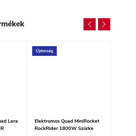
rmékek
Újdonság
Újdonsá
uad Lera
Elektromos Quad MiniRocket
Gyerek 
ER
RockRider 1800W Szürke
MiniRo
1200W 