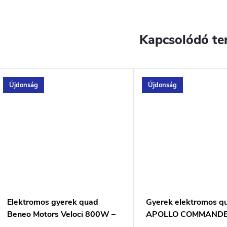
Kapcsolódó te
Újdonság
Újdonság
Elektromos gyerek quad
Gyerek elektromos q
Beneo Motors Veloci 800W –
APOLLO COMMAND
36V Rózsaszin
1000W - zöld