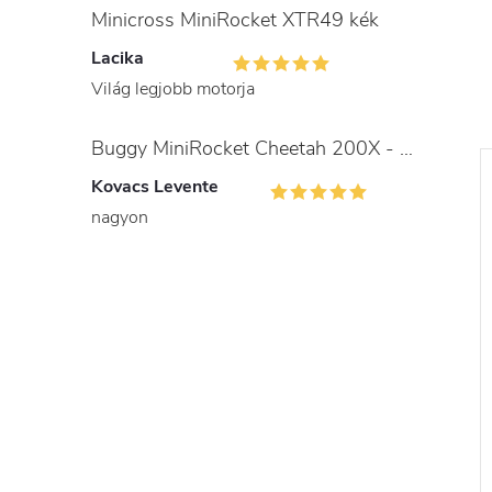
Minicross MiniRocket XTR49 kék
Lacika
Világ legjobb motorja
Buggy MiniRocket Cheetah 200X - gyerekeknek és felnőtteknek
Kovacs Levente
nagyon
 gyerek quad
MiniRocket MiniGade 1200W
neo Motors
Kék
tric rózsaszín,