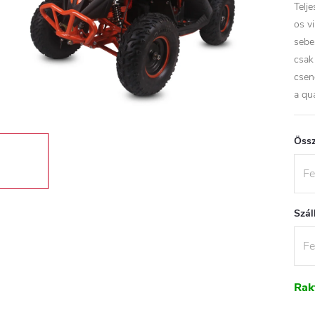
Telj
os v
sebe
csak
csen
a qu
Össz
Szál
Rak