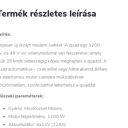
Termék részletes leírása
eírás:
eljesen új dizájn modern ívekkel. A quad egy 1200
-os 48 V-os villanymotorral van felszerelve, amely
kár 35 km/h sebességig képes meghajtani a quadot. A
uad automatikus - csak előre vagy hátra akarod állítani
z elektromos motor csendes működésének
öszönhetően, szinte bárhol tekerhetsz a quaddal.
űszaki paraméterek:
Gyártó: MiniRocket Motors
Motor teljesítmény: 1200 W
Akkumulátor: 4x12V (12Ah)