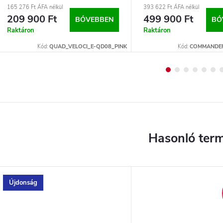
165 276 Ft ÁFA nélkül
393 622 Ft ÁFA nélkül
209 900 Ft
499 900 Ft
BŐVEBBEN
BŐ
Raktáron
Raktáron
Kód:
QUAD_VELOCI_E-QD08_PINK
Kód:
COMMANDE
Újdonság