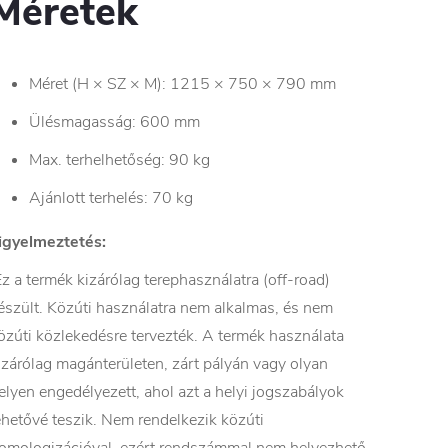
Méretek
Méret (H × SZ × M): 1215 × 750 × 790 mm
Ülésmagasság: 600 mm
Max. terhelhetőség: 90 kg
Ajánlott terhelés: 70 kg
igyelmeztetés:
z a termék kizárólag terephasználatra (off-road)
észült. Közúti használatra nem alkalmas, és nem
özúti közlekedésre tervezték. A termék használata
izárólag magánterületen, zárt pályán vagy olyan
elyen engedélyezett, ahol azt a helyi jogszabályok
ehetővé teszik. Nem rendelkezik közúti
omologizációval, ezért rendszámmal nem helyezhető