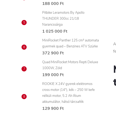
188 000 Ft
Pitbike Leramotors By Apollo
THUNDER 300cc 21/18
Narancssárga
1 025 000 Ft
MiniRocket Panther 125 cm³ automata
A
gyermek quad – Benzines ATV Szürke
f
372 900 Ft
Quad MiniRocket Motors Repti Deluxe
1000W, Zöld
199 000 Ft
ROOKIE X 24V gyerek elektromos
cross motor (14"), kék – 250 W kefe
nélküli motor, 5.2 Ah lítium
akkumulátor, hátsó tárcsafék
129 900 Ft