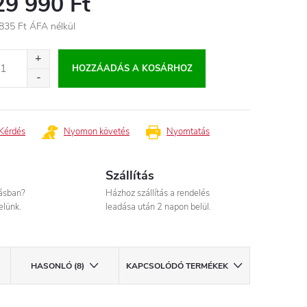
29 990 Ft
835 Ft
ÁFA nélkül
égár:
HOZZÁADÁS A KOSÁRHOZ
Kérdés
Nyomon követés
Nyomtatás
Szállítás
tásban?
Házhoz szállítás a rendelés
elünk.
leadása után 2 napon belül.
HASONLÓ (8)
KAPCSOLÓDÓ TERMÉKEK