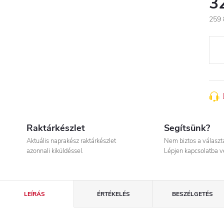
3
259 
Egys
Raktárkészlet
Segítsünk?
Aktuális naprakész raktárkészlet
Nem biztos a válasz
azonnali kiküldéssel.
Lépjen kapcsolatba v
LEÍRÁS
ÉRTÉKELÉS
BESZÉLGETÉS