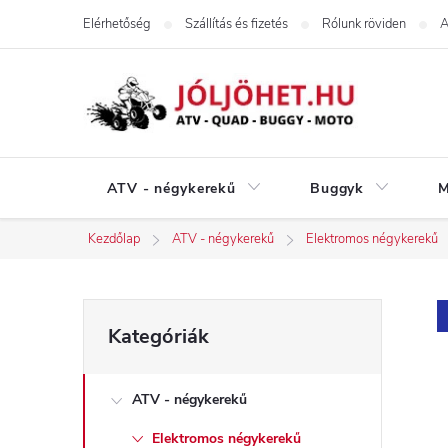
Ugrás
Elérhetőség
Szállítás és fizetés
Rólunk röviden
A
a
fő
tartalomhoz
ATV - négykerekű
Buggyk
M
Kezdőlap
ATV - négykerekű
Elektromos négykerekű
O
Kategóriák
Kategóriák
átugrása
l
ATV - négykerekű
d
Elektromos négykerekű