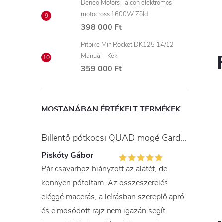
Beneo Motors Falcon elektromos
motocross 1600W Zöld
398 000 Ft
Pitbike MiniRocket DK125 14/12
Manuál - Kék
359 000 Ft
MOSTANÁBAN ÉRTÉKELT TERMÉKEK
Billentő pótkocsi QUAD mögé Gardner
Piskóty Gábor
Pár csavarhoz hiányzott az alátét, de
könnyen pótoltam. Az összeszerelés
eléggé macerás, a leírásban szereplő apró
és elmosódott rajz nem igazán segít