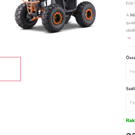
Kód:
A
Mi
quad
ideál
Össz
Szál
Rak