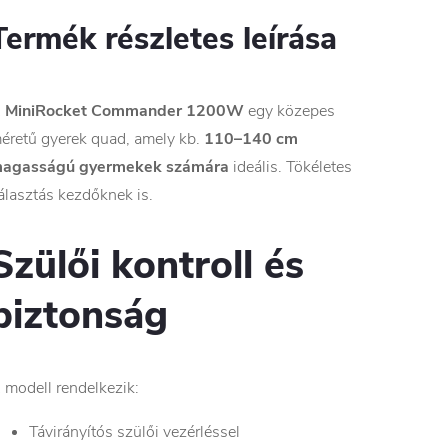
Termék részletes leírása
A
MiniRocket Commander 1200W
egy közepes
éretű gyerek quad, amely kb.
110–140 cm
agasságú gyermekek számára
ideális. Tökéletes
álasztás kezdőknek is.
Szülői kontroll és
biztonság
 modell rendelkezik:
Távirányítós szülői vezérléssel