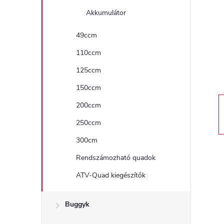
a
Akkumulátor
l
49ccm
110ccm
s
125ccm
ó
150ccm
p
200ccm
250ccm
a
300cm
n
Rendszámozható quadok
ATV-Quad kiegészítők
e
l
Buggyk