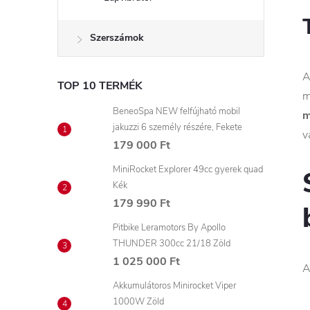
Szerszámok
TOP 10 TERMÉK
m
BeneoSpa NEW felfújható mobil
m
jakuzzi 6 személy részére, Fekete
v
179 000 Ft
MiniRocket Explorer 49cc gyerek quad
Kék
179 990 Ft
Pitbike Leramotors By Apollo
THUNDER 300cc 21/18 Zöld
1 025 000 Ft
A
Akkumulátoros Minirocket Viper
1000W Zöld