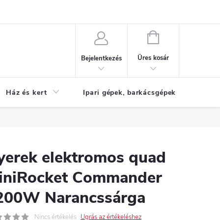
Reklamáció
KOSÁR
Üres kosár
Bejelentkezés
Ház és kert
Ipari gépek, barkácsgépek
S
yerek elektromos quad
iniRocket Commander
200W Narancssárga
Nincs értékelés
Ugrás az értékeléshez