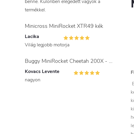
benne. Különben elégedett vagyok a
termékkel.
Minicross MiniRocket XTR49 kék
Lacika
Világ legjobb motorja
Buggy MiniRocket Cheetah 200X - gyerekeknek és felnőtteknek
Kovacs Levente
F
nagyon
E
k
k
k
h
l
h