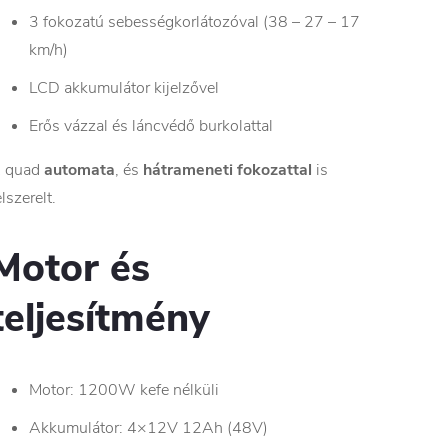
3 fokozatú sebességkorlátozóval (38 – 27 – 17
km/h)
LCD akkumulátor kijelzővel
Erős vázzal és láncvédő burkolattal
 quad
automata
, és
hátrameneti fokozattal
is
elszerelt.
Motor és
teljesítmény
Motor: 1200W kefe nélküli
Akkumulátor: 4×12V 12Ah (48V)