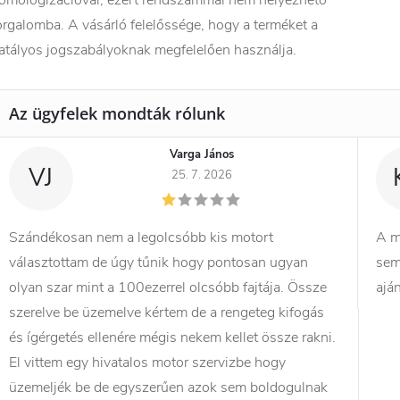
orgalomba. A vásárló felelőssége, hogy a terméket a
atályos jogszabályoknak megfelelően használja.
Varga János
VJ
25. 7. 2026
Szándékosan nem a legolcsóbb kis motort
A m
választottam de úgy tűnik hogy pontosan ugyan
sem
olyan szar mint a 100ezerrel olcsóbb fajtája. Össze
ajá
szerelve be üzemelve kértem de a rengeteg kifogás
és ígérgetés ellenére mégis nekem kellet össze rakni.
El vittem egy hivatalos motor szervizbe hogy
üzemeljék be de egyszerűen azok sem boldogulnak