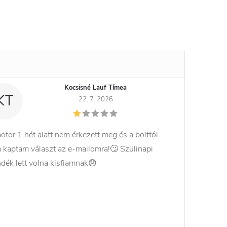
Kocsisné Lauf Tímea
KT
22. 7. 2026
otor 1 hét alatt nem érkezett meg és a bolttól
 kaptam választ az e-mailomra!🙄 Szülinapi
ndék lett volna kisfiamnak😞