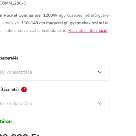
COMM1200-O
niRocket Commander 1200W
egy közepes méretű gyerek
, amely kb.
110–140 cm magasságú gyermekek számára
is. Tökéletes választás kezdőknek is.
Részletes információ
eszerelés
lítási felár
?
táron