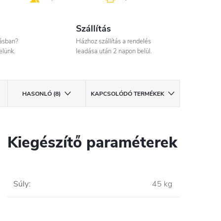
Szállítás
tásban?
Házhoz szállítás a rendelés
elünk.
leadása után 2 napon belül.
HASONLÓ (8)
KAPCSOLÓDÓ TERMÉKEK
Kiegészítő paraméterek
Súly
:
45 kg