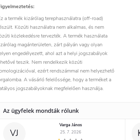
Figyelmeztetés:
z a termék kizárólag terephasználatra (off-road)
észült. Közúti használatra nem alkalmas, és nem
özúti közlekedésre tervezték. A termék használata
izárólag magánterületen, zárt pályán vagy olyan
elyen engedélyezett, ahol azt a helyi jogszabályok
ehetővé teszik. Nem rendelkezik közúti
omologizációval, ezért rendszámmal nem helyezhető
orgalomba. A vásárló felelőssége, hogy a terméket a
atályos jogszabályoknak megfelelően használja.
Varga János
VJ
25. 7. 2026