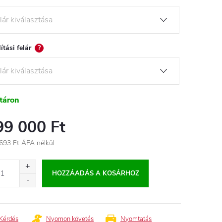
lítási felár
?
táron
99 000 Ft
693 Ft
ÁFA nélkül
égár:
HOZZÁADÁS A KOSÁRHOZ
Kérdés
Nyomon követés
Nyomtatás