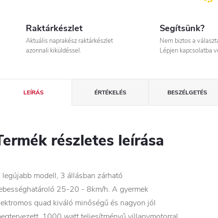
Raktárkészlet
Segítsünk?
Aktuális naprakész raktárkészlet
Nem biztos a válasz
azonnali kiküldéssel.
Lépjen kapcsolatba v
LEÍRÁS
ÉRTÉKELÉS
BESZÉLGETÉS
Termék részletes leírása
 legújabb modell, 3 állásban zárható
ebességhatároló 25-20 - 8km/h. A gyermek
lektromos quad kiváló minőségű és nagyon jól
egtervezett. 1000 watt teljesítményű villanymotorral