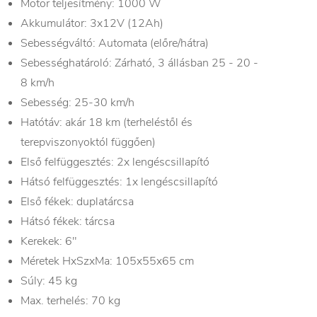
Motor teljesítmény: 1000 W
Akkumulátor: 3x12V (12Ah)
Sebességváltó: Automata (előre/hátra)
Sebességhatároló: Zárható, 3 állásban 25 - 20 -
8 km/h
Sebesség: 25-30 km/h
Hatótáv: akár 18 km (terheléstől és
terepviszonyoktól függően)
Első felfüggesztés: 2x lengéscsillapító
Hátsó felfüggesztés: 1x lengéscsillapító
Első fékek: duplatárcsa
Hátsó fékek: tárcsa
Kerekek: 6"
Méretek HxSzxMa: 105x55x65 cm
Súly: 45 kg
Max. terhelés: 70 kg