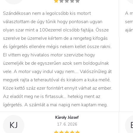
Szándékosan nem a legolcsóbb kis motort
A m
választottam de úgy tűnik hogy pontosan ugyan
sem
olyan szar mint a 100ezerrel olcsóbb fajtája. Össze
ajá
szerelve be üzemelve kértem de a rengeteg kifogás
és ígérgetés ellenére mégis nekem kellet össze rakni.
El vittem egy hivatalos motor szervizbe hogy
üzemeljék be de egyszerűen azok sem boldogulnak
vele. A motor vagy indul vagy nem…. Valószínűleg át
megyek rajta a teherautóval és kirakom a kuka mellé.
Köze kettő száz ezer forintért ennyit várhat az ember.
Az eladót meg ne is firtassuk… hetekig ment az
ígérgetés. A számlát a mai napig nem kaptam meg.
Kàroly József
KJ
17. 6. 2026