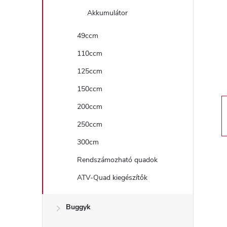
a
Akkumulátor
l
49ccm
110ccm
s
125ccm
ó
150ccm
p
200ccm
250ccm
a
300cm
n
Rendszámozható quadok
ATV-Quad kiegészítők
e
l
Buggyk