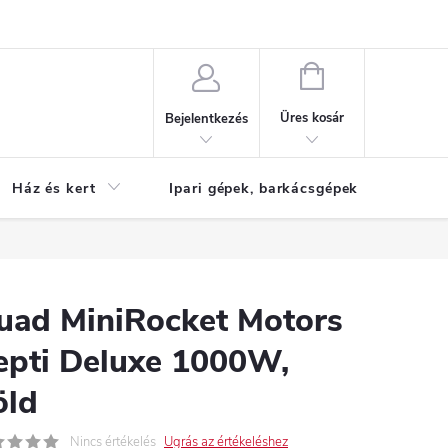
Reklamáció
KOSÁR
Üres kosár
Bejelentkezés
Ház és kert
Ipari gépek, barkácsgépek
S
uad MiniRocket Motors
epti Deluxe 1000W,
öld
Nincs értékelés
Ugrás az értékeléshez