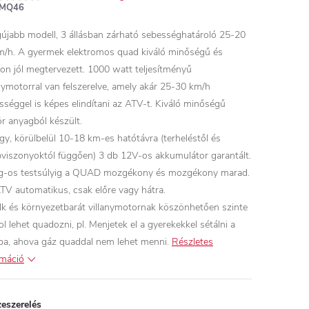
MQ46
gújabb modell, 3 állásban zárható sebességhatároló 25-20
m/h. A gyermek elektromos quad kiváló minőségű és
on jól megtervezett. 1000 watt teljesítményű
anymotorral van felszerelve, amely akár 25-30 km/h
sséggel is képes elindítani az ATV-t. Kiváló minőségű
r anyagból készült.
gy, körülbelül 10-18 km-es hatótávra (terheléstől és
pviszonyoktól függően) 3 db 12V-os akkumulátor garantált.
g-os testsúlyig a QUAD mozgékony és mozgékony marad.
TV automatikus, csak előre vagy hátra.
lk és környezetbarát villanymotornak köszönhetően szinte
l lehet quadozni, pl. Menjetek el a gyerekekkel sétálni a
ba, ahova gáz quaddal nem lehet menni.
Részletes
rmáció
eszerelés