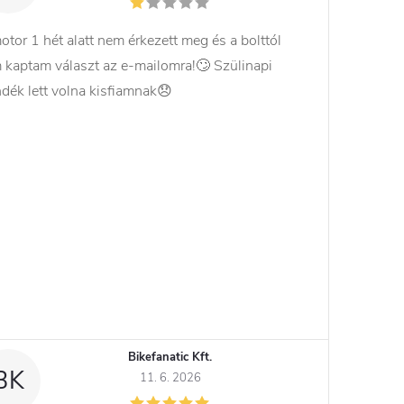
otor 1 hét alatt nem érkezett meg és a bolttól
 kaptam választ az e-mailomra!🙄 Szülinapi
ndék lett volna kisfiamnak😞
Bikefanatic Kft.
BK
11. 6. 2026