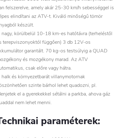
an felszerelve, amely akár 25-30 km/h sebességgel is
épes elindítani az ATV-t. Kiváló minőségű tömör
nyagból készült.
 nagy, körülbelül 10-18 km-es hatótávra (terheléstől
s terepviszonyoktól függően) 3 db 12V-os
kkumulátor garantált. 70 kg-os testsúlyig a QUAD
ozgékony és mozgékony marad. Az ATV
utomatikus, csak előre vagy hátra.
 halk és környezetbarát villanymotornak
öszönhetően szinte bárhol lehet quadozni, pl.
enjetek el a gyerekekkel sétálni a parkba, ahova gáz
uaddal nem lehet menni.
Technikai paraméterek: