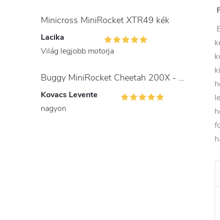
Minicross MiniRocket XTR49 kék
E
Lacika
k
Világ legjobb motorja
k
k
Buggy MiniRocket Cheetah 200X - gyerekeknek és felnőtteknek
h
Kovacs Levente
l
nagyon
h
f
h