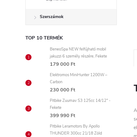
Szerszámok
TOP 10 TERMÉK
BeneoSpa NEW felfújható mobil
jakuzzi 6 személy részére, Fekete
179 000 Ft
Elektromos MiniHunter 1200W –
Carbon
230 000 Ft
Pitbike Zuumav S3 125cc 14/12" -
Fekete
A
399 990 Ft
s
Pitbike Leramotors By Apollo
e
THUNDER 300cc 21/18 Zöld
m