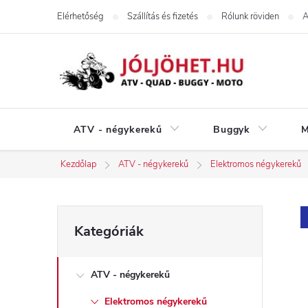
Ugrás
Elérhetőség
Szállítás és fizetés
Rólunk röviden
A
a
fő
tartalomhoz
ATV - négykerekű
Buggyk
M
Kezdőlap
ATV - négykerekű
Elektromos négykerekű
O
Kategóriák
Kategóriák
átugrása
l
ATV - négykerekű
d
Elektromos négykerekű