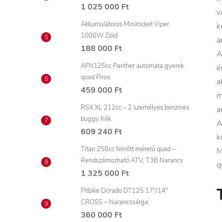
1 025 000 Ft
v
Akkumulátoros Minirocket Viper
k
1000W Zöld
a
188 000 Ft
A
AFN125cc Panther automata gyerek
é
quad Piros
a
459 000 Ft
m
RSX XL 212cc – 2 személyes benzines
a
buggy Kék
A
609 240 Ft
k
Titan 250cc felnőtt méretű quad –
M
Rendszámozható ATV, T3B Narancs
q
1 325 000 Ft
Pitbike Dorado DT125 17"/14"
CROSS – Narancssárga
360 000 Ft