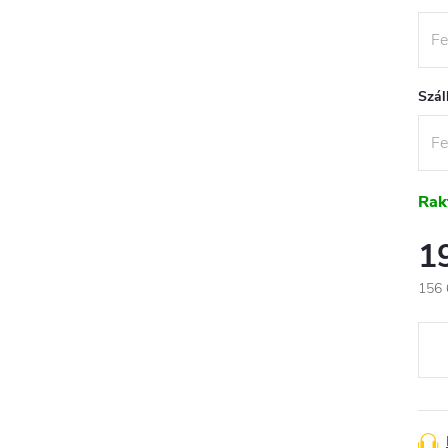
Szál
Rak
1
156 
Egys