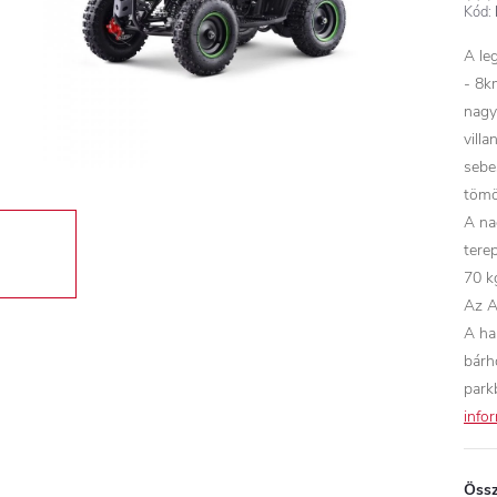
Kód:
A le
- 8k
nagy
vill
sebe
tömö
A na
tere
70 k
Az A
A ha
bárho
park
info
Össz