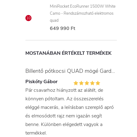
MiniRocket EcoRunner 1500W White
Camo - Rendszámozható elektromos
quad
649 990 Ft
MOSTANÁBAN ÉRTÉKELT TERMÉKEK
Billentő pótkocsi QUAD mögé Gardner
Piskóty Gábor
Pár csavarhoz hiányzott az alátét, de
könnyen pótoltam. Az összeszerelés
eléggé macerás, a leírásban szereplő apró
és elmosódott rajz nem igazán segít
benne. Különben elégedett vagyok a
termékkel.