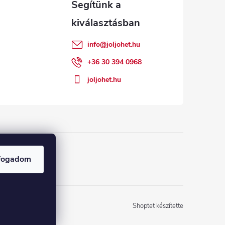
info
@
joljohet.hu
+36 30 394 0968
joljohet.hu
fogadom
Shoptet készítette