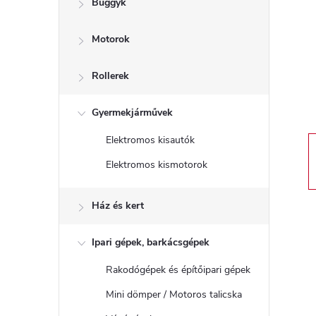
Buggyk
a
Motorok
l
s
Rollerek
ó
Gyermekjárművek
Elektromos kisautók
p
Elektromos kismotorok
a
Ház és kert
n
Ipari gépek, barkácsgépek
e
Rakodógépek és építőipari gépek
l
Mini dömper / Motoros talicska