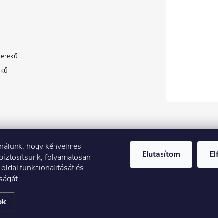
kerekű
ekű
ználunk, hogy kényelmes
Elutasítom
El
biztosítsunk, folyamatosan
Árak és paraméterek összehasonlítása az Árukeresőn
 oldal funkcionalitását és
ságát.
ítások szerkesztése
ok