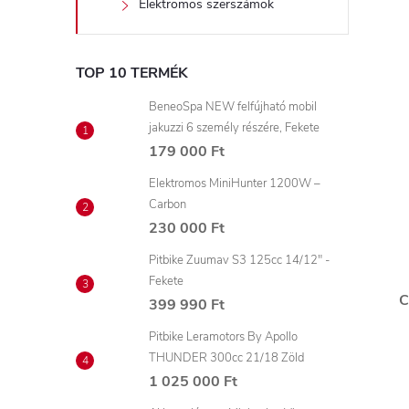
Elektromos szerszámok
TOP 10 TERMÉK
BeneoSpa NEW felfújható mobil
jakuzzi 6 személy részére, Fekete
179 000 Ft
Elektromos MiniHunter 1200W –
Carbon
230 000 Ft
Pitbike Zuumav S3 125cc 14/12" -
Fekete
C
399 990 Ft
Pitbike Leramotors By Apollo
THUNDER 300cc 21/18 Zöld
1 025 000 Ft