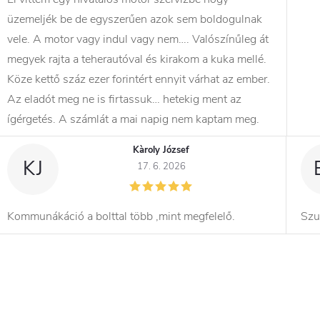
üzemeljék be de egyszerűen azok sem boldogulnak
vele. A motor vagy indul vagy nem…. Valószínűleg át
megyek rajta a teherautóval és kirakom a kuka mellé.
Köze kettő száz ezer forintért ennyit várhat az ember.
Az eladót meg ne is firtassuk… hetekig ment az
ígérgetés. A számlát a mai napig nem kaptam meg.
Kàroly József
KJ
17. 6. 2026
Kommunákáció a bolttal több ,mint megfelelő.
Szu