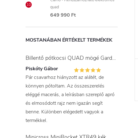
Camo - Rendszámozható elektromos
quad
649 990 Ft
MOSTANÁBAN ÉRTÉKELT TERMÉKEK
Billentő pótkocsi QUAD mögé Gardner
Piskóty Gábor
Pár csavarhoz hiányzott az alátét, de
könnyen pótoltam. Az összeszerelés
eléggé macerás, a leírásban szereplő apró
és elmosódott rajz nem igazán segít
benne. Különben elégedett vagyok a
termékkel.
Minicross MiniRocket XTR49 kék