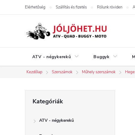
Ugrás
Elérhetőség
Szállítás és fizetés
Rólunk röviden
A
a
fő
tartalomhoz
ATV - négykerekű
Buggyk
M
Kezdőlap
Szerszámok
Műhely szerszámok
Heges
O
Kategóriák
Kategóriák
átugrása
l
ATV - négykerekű
d