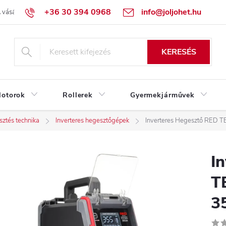
+36 30 394 0968
info@joljohet.hu
 vásárlás lépései
Üzleti feltételek (ÁSZF)
Adatkezelési tájékoztató
KERESÉS
otorok
Rollerek
Gyermekjárművek
ztés technika
Inverteres hegesztőgépek
Inverteres Hegesztő RED
I
T
3