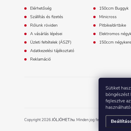
b
Elérhetőség
150ccm Buggyk
Szállítás és fizetés
Minicross
l
Rólunk röviden
Pitbike/dirtbike
é
A vásárlás lépései
Elektromos négy
Üzleti feltételek (ÁSZF)
150ccm négyker
c
Adatkezelési tájékoztató
Reklamáció
Sütiket has
böngészést 
fejlesztve az
használható
Copyright 2026
JÓLJÖHET.hu
. Minden jog fenntartva.
Süti beáll
Beállítás