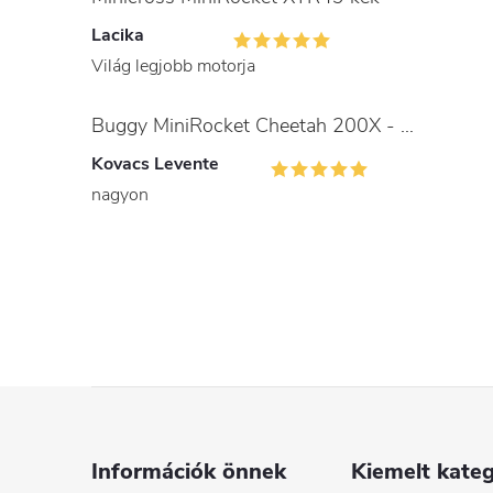
Lacika
Világ legjobb motorja
Buggy MiniRocket Cheetah 200X - gyerekeknek és felnőtteknek
Kovacs Levente
nagyon
L
á
Információk önnek
Kiemelt kateg