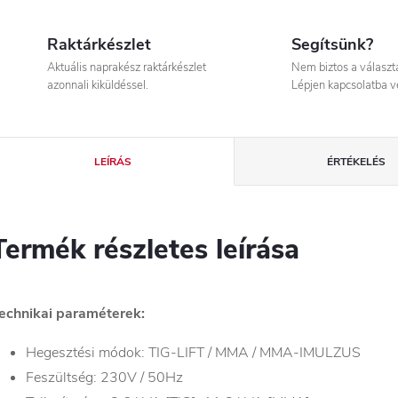
Raktárkészlet
Segítsünk?
Aktuális naprakész raktárkészlet
Nem biztos a válasz
azonnali kiküldéssel.
Lépjen kapcsolatba v
LEÍRÁS
ÉRTÉKELÉS
Termék részletes leírása
echnikai paraméterek:
Hegesztési módok: TIG-LIFT / MMA / MMA-IMULZUS
Feszültség: 230V / 50Hz