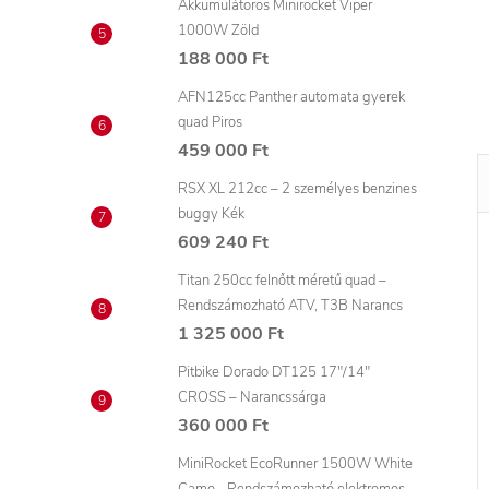
Akkumulátoros Minirocket Viper
1000W Zöld
188 000 Ft
AFN125cc Panther automata gyerek
quad Piros
459 000 Ft
RSX XL 212cc – 2 személyes benzines
buggy Kék
609 240 Ft
Titan 250cc felnőtt méretű quad –
Rendszámozható ATV, T3B Narancs
1 325 000 Ft
Pitbike Dorado DT125 17"/14"
CROSS – Narancssárga
360 000 Ft
MiniRocket EcoRunner 1500W White