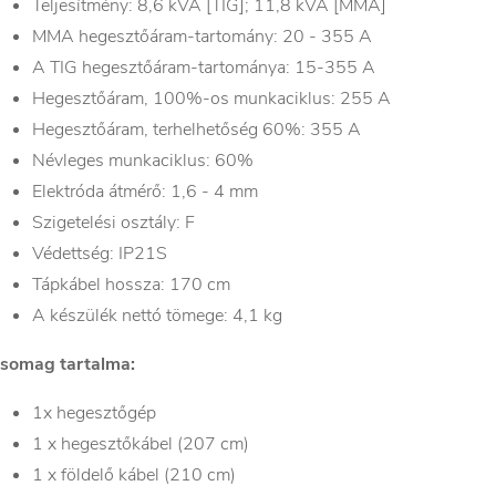
Teljesítmény: 8,6 kVA [TIG]; 11,8 kVA [MMA]
MMA hegesztőáram-tartomány: 20 - 355 A
A TIG hegesztőáram-tartománya: 15-355 A
Hegesztőáram, 100%-os munkaciklus: 255 A
Hegesztőáram, terhelhetőség 60%: 355 A
Névleges munkaciklus: 60%
Elektróda átmérő: 1,6 - 4 mm
Szigetelési osztály: F
Védettség: IP21S
Tápkábel hossza: 170 cm
A készülék nettó tömege: 4,1 kg
somag tartalma:
1x hegesztőgép
1 x hegesztőkábel (207 cm)
1 x földelő kábel (210 cm)