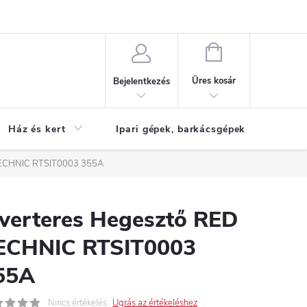
Reklamáció
KOSÁR
Üres kosár
Bejelentkezés
Ház és kert
Ipari gépek, barkácsgépek
S
 TECHNIC RTSIT0003 355A
nverteres Hegesztő RED
ECHNIC RTSIT0003
55A
Nincs értékelés
Ugrás az értékeléshez