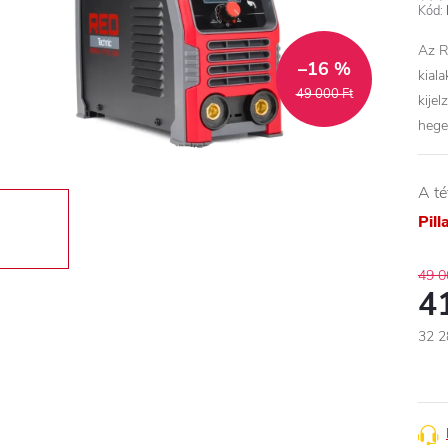
Kód:
Az R
–16 %
kial
49 000 Ft
kijel
hege
A té
Pil
49 0
4
32 2
Egys