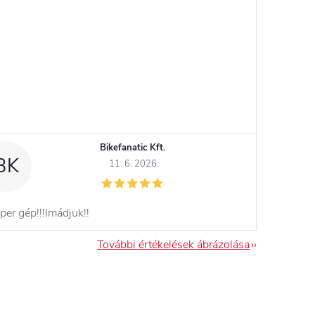
Bikefanatic Kft.
BK
11. 6. 2026
per gép!!!Imádjuk!!
További értékelések ábrázolása