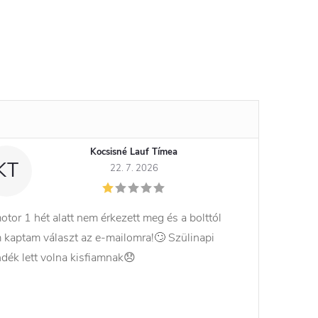
Kocsisné Lauf Tímea
KT
22. 7. 2026
otor 1 hét alatt nem érkezett meg és a bolttól
 kaptam választ az e-mailomra!🙄 Szülinapi
ndék lett volna kisfiamnak😞