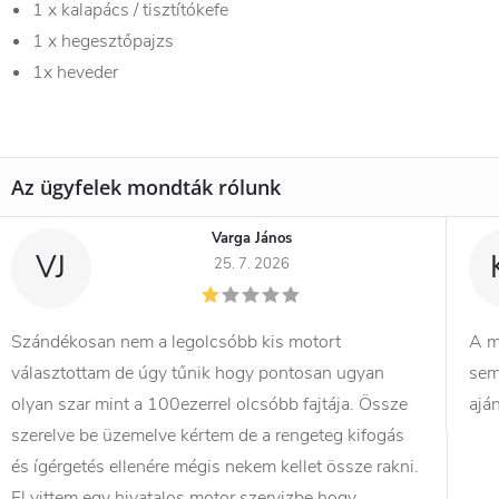
1 x kalapács / tisztítókefe
1 x hegesztőpajzs
1x heveder
Varga János
VJ
25. 7. 2026
Szándékosan nem a legolcsóbb kis motort
A m
választottam de úgy tűnik hogy pontosan ugyan
sem
olyan szar mint a 100ezerrel olcsóbb fajtája. Össze
ajá
szerelve be üzemelve kértem de a rengeteg kifogás
és ígérgetés ellenére mégis nekem kellet össze rakni.
El vittem egy hivatalos motor szervizbe hogy