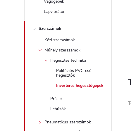
Vágógépek
Lapvibrátor
Szerszámok
Kézi szerszámok
Műhely szerszámok
Hegesztés technika
Polifúziós PVC-cső
hegesztők
Inverteres hegesztőgépek
Prések
T
Lehúzók
Pneumatikus szerszámok