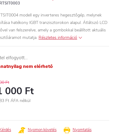
RTSIT0003
TSIT0004 modell egy inverteres hegesztőgép, melynek
akítása hatékony IGBT tranzisztorokon alapul. Átlátszó LCD
zővel van felszerelve, amely a gombokkal beállított aktuális
sztőáramot mutatja.
Részletes információ
tel elfogyott…
lanatnyilag nem elérhető
00 Ft
1 000 Ft
83 Ft ÁFA nélkül
égár:
Kérdés
Nyomon követés
Nyomtatás