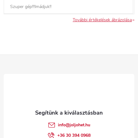
Szuper gép!!!Imádjuk!!
További értékelések ábrázolása
L
á
b
l
é
info
@
joljohet.hu
+36 30 394 0968