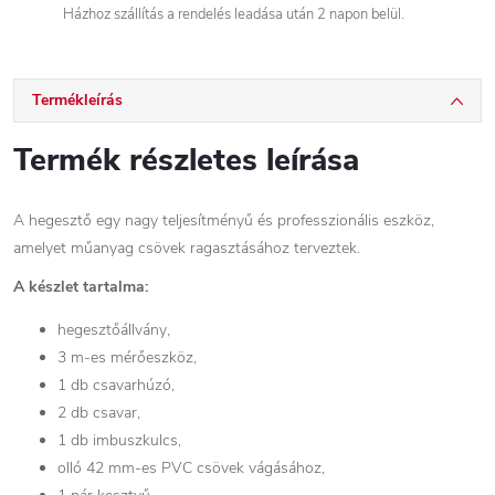
Házhoz szállítás a rendelés leadása után 2 napon belül.
Termékleírás
Termék részletes leírása
A hegesztő egy nagy teljesítményű és professzionális eszköz,
amelyet műanyag csövek ragasztásához terveztek.
A készlet tartalma:
hegesztőállvány,
3 m-es mérőeszköz,
1 db csavarhúzó,
2 db csavar,
1 db imbuszkulcs,
olló 42 mm-es PVC csövek vágásához,