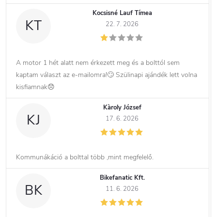
Kocsisné Lauf Tímea
KT
22. 7. 2026
A motor 1 hét alatt nem érkezett meg és a bolttól sem
kaptam választ az e-mailomra!🙄 Szülinapi ajándék lett volna
kisfiamnak😞
Kàroly József
KJ
17. 6. 2026
Kommunákáció a bolttal több ,mint megfelelő.
Bikefanatic Kft.
BK
11. 6. 2026