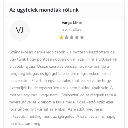
Varga János
VJ
25. 7. 2026
Szándékosan nem a legolcsóbb kis motort választottam de
úgy tűnik hogy pontosan ugyan olyan szar mint a 100ezerrel
olcsóbb fajtája. Össze szerelve be üzemelve kértem de a
rengeteg kifogás és ígérgetés ellenére mégis nekem kellet
össze rakni. El vittem egy hivatalos motor szervizbe hogy
üzemeljék be de egyszerűen azok sem boldogulnak vele. A
motor vagy indul vagy nem…. Valószínűleg át megyek rajta a
teherautóval és kirakom a kuka mellé. Köze kettő száz ezer
forintért ennyit várhat az ember. Az eladót meg ne is
firtassuk… hetekig ment az ígérgetés. A számlát a mai napig
nem kaptam meg.