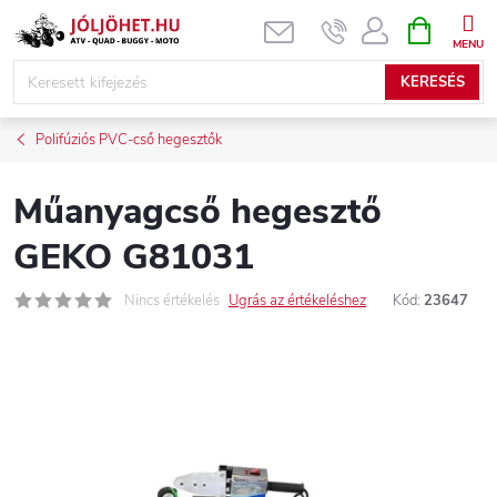
Ugrás
KOSÁR
a
fő
KERESÉS
tartalomhoz
Polifúziós PVC-cső hegesztők
Műanyagcső hegesztő
GEKO G81031
Nincs értékelés
Ugrás az értékeléshez
Kód:
23647