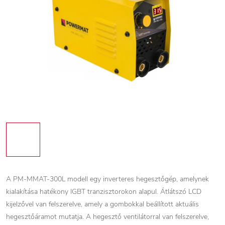
A PM-MMAT-300L modell egy inverteres hegesztőgép, amelynek
kialakítása hatékony IGBT tranzisztorokon alapul. Átlátszó LCD
kijelzővel van felszerelve, amely a gombokkal beállított aktuális
hegesztőáramot mutatja.
A hegesztő ventilátorral van felszerelve,