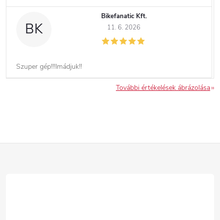
Bikefanatic Kft.
BK
11. 6. 2026
Szuper gép!!!Imádjuk!!
További értékelések ábrázolása
L
á
b