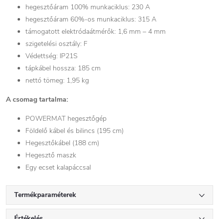
hegesztőáram 100% munkaciklus: 230 A
hegesztőáram 60%-os munkaciklus: 315 A
támogatott elektródaátmérők: 1,6 mm – 4 mm
szigetelési osztály: F
Védettség: IP21S
tápkábel hossza: 185 cm
nettó tömeg: 1,95 kg
A csomag tartalma:
POWERMAT hegesztőgép
Földelő kábel és bilincs (195 cm)
Hegesztőkábel (188 cm)
Hegesztő maszk
Egy ecset kalapáccsal
Termékparaméterek
Értékelés