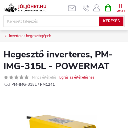
Ugrás
KOSÁR
a
fő
KERESÉS
tartalomhoz
Inverteres hegesztőgépek
Hegesztő inverteres, PM-
IMG-315L - POWERMAT
Nincs értékelés
Ugrás az értékeléshez
Kód:
PM-IMG-315L / PM1241