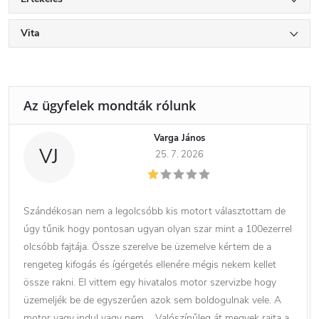
Vita
Varga János
VJ
25. 7. 2026
Szándékosan nem a legolcsóbb kis motort választottam de
úgy tűnik hogy pontosan ugyan olyan szar mint a 100ezerrel
olcsóbb fajtája. Össze szerelve be üzemelve kértem de a
rengeteg kifogás és ígérgetés ellenére mégis nekem kellet
össze rakni. El vittem egy hivatalos motor szervizbe hogy
üzemeljék be de egyszerűen azok sem boldogulnak vele. A
motor vagy indul vagy nem…. Valószínűleg át megyek rajta a