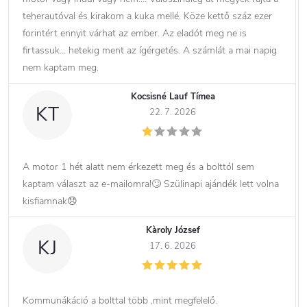
teherautóval és kirakom a kuka mellé. Köze kettő száz ezer
forintért ennyit várhat az ember. Az eladót meg ne is
firtassuk… hetekig ment az ígérgetés. A számlát a mai napig
nem kaptam meg.
Kocsisné Lauf Tímea
KT
22. 7. 2026
A motor 1 hét alatt nem érkezett meg és a bolttól sem
kaptam választ az e-mailomra!🙄 Szülinapi ajándék lett volna
kisfiamnak😞
Kàroly József
KJ
17. 6. 2026
Kommunákáció a bolttal több ,mint megfelelő.