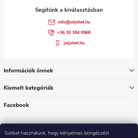
l
é
info
@
joljohet.hu
c
+36 30 394 0968
joljohet.hu
Információk önnek
Kiemelt kategóriák
Facebook
Sütiket használunk, hogy kényelmes böngészést