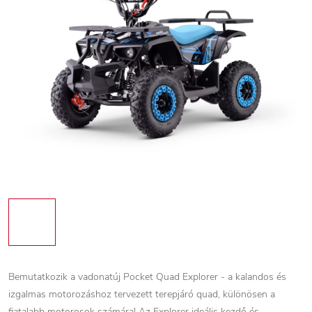
Bemutatkozik a vadonatúj Pocket Quad Explorer - a kalandos és
izgalmas motorozáshoz tervezett terepjáró quad, különösen a
fiatalabb motorosok számára! Az Explorer ideális kezdő és