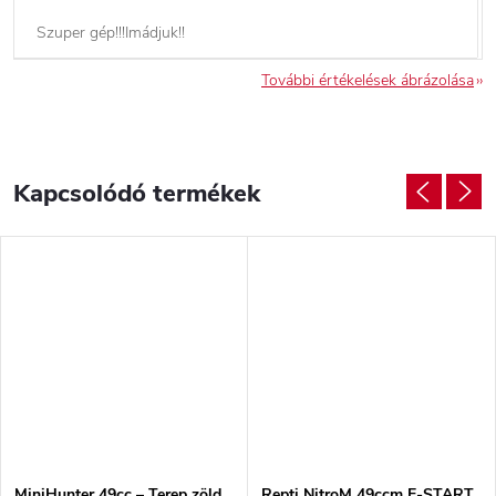
Szuper gép!!!Imádjuk!!
További értékelések ábrázolása
Kapcsolódó termékek
MiniHunter 49cc – Terep zöld
Repti NitroM 49ccm E-START