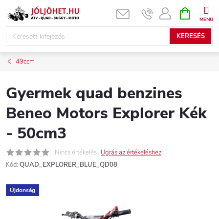
Ugrás
KOSÁR
a
fő
KERESÉS
tartalomhoz
49ccm
Gyermek quad benzines
Beneo Motors Explorer Kék
- 50cm3
Nincs értékelés
Ugrás az értékeléshez
Kód:
QUAD_EXPLORER_BLUE_QD08
Újdonság