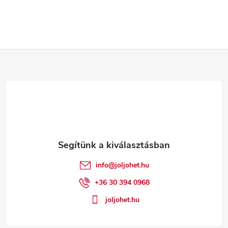
L
á
b
l
é
info
@
joljohet.hu
c
+36 30 394 0968
joljohet.hu