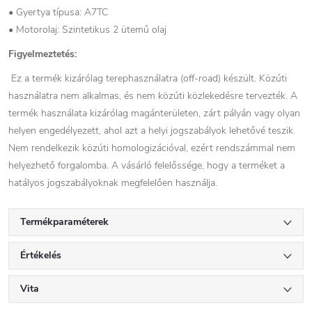
• Gyertya típusa: A7TC
• Motorolaj: Szintetikus 2 ütemű olaj
Figyelmeztetés:
Ez a termék kizárólag terephasználatra (off-road) készült. Közúti
használatra nem alkalmas, és nem közúti közlekedésre tervezték. A
termék használata kizárólag magánterületen, zárt pályán vagy olyan
helyen engedélyezett, ahol azt a helyi jogszabályok lehetővé teszik.
Nem rendelkezik közúti homologizációval, ezért rendszámmal nem
helyezhető forgalomba. A vásárló felelőssége, hogy a terméket a
hatályos jogszabályoknak megfelelően használja.
Termékparaméterek
Értékelés
Vita