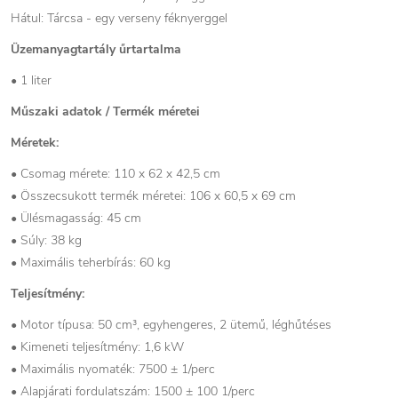
Hátul: Tárcsa - egy verseny féknyerggel
Üzemanyagtartály űrtartalma
• 1 liter
Műszaki adatok / Termék méretei
Méretek:
• Csomag mérete: 110 x 62 x 42,5 cm
• Összecsukott termék méretei: 106 x 60,5 x 69 cm
• Ülésmagasság: 45 cm
• Súly: 38 kg
• Maximális teherbírás: 60 kg
Teljesítmény:
• Motor típusa: 50 cm³, egyhengeres, 2 ütemű, léghűtéses
• Kimeneti teljesítmény: 1,6 kW
• Maximális nyomaték: 7500 ± 1/perc
• Alapjárati fordulatszám: 1500 ± 100 1/perc