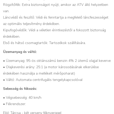
Rögzítőfék: Extra biztonságot nyújt, amikor az ATV álló helyzetben
van.
Láncvédő és feszítő: Védi és fenntartja a megfelelő láncfeszességet
az optimális teljesítmény érdekében.
Kipufogóvédők: Védi a véletlen érintkezéstől a fokozott biztonság
érdekében.
Első és hátsó csomagtartók: Tartozékok szállítására.
Üzemanyag és váltó:
• Üzemanyag: 95-ös oktánszámú benzin 4% 2 ütemű olajjal keverve
• Olajkeverési arány: 25:1 (a motor károsodásának elkerülése
érdekében használja a mellékelt mérőpoharat)
• Váltó: Automata centrifugális tengelykapcsolóval
Sebesség és fékezés:
• Végsebesség: 40 km/h
• Fékrendszer:
Elöl: Tárcsa - két verseny féknyerggel