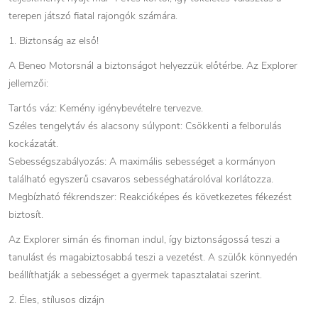
terepen játszó fiatal rajongók számára.
1. Biztonság az első!
A Beneo Motorsnál a biztonságot helyezzük előtérbe. Az Explorer
jellemzői:
Tartós váz: Kemény igénybevételre tervezve.
Széles tengelytáv és alacsony súlypont: Csökkenti a felborulás
kockázatát.
Sebességszabályozás: A maximális sebességet a kormányon
található egyszerű csavaros sebességhatárolóval korlátozza.
Megbízható fékrendszer: Reakcióképes és következetes fékezést
biztosít.
Az Explorer simán és finoman indul, így biztonságossá teszi a
tanulást és magabiztosabbá teszi a vezetést. A szülők könnyedén
beállíthatják a sebességet a gyermek tapasztalatai szerint.
2. Éles, stílusos dizájn