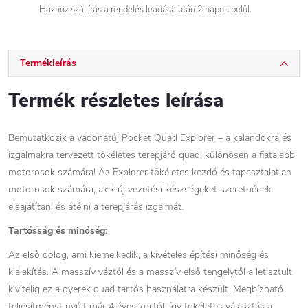
Házhoz szállítás a rendelés leadása után 2 napon belül.
Termékleírás
Termék részletes leírása
Bemutatkozik a vadonatúj Pocket Quad Explorer – a kalandokra és
izgalmakra tervezett tökéletes terepjáró quad, különösen a fiatalabb
motorosok számára! Az Explorer tökéletes kezdő és tapasztalatlan
motorosok számára, akik új vezetési készségeket szeretnének
elsajátítani és átélni a terepjárás izgalmát.
Tartósság és minőség:
Az első dolog, ami kiemelkedik, a kivételes építési minőség és
kialakítás. A masszív váztól és a masszív első tengelytől a letisztult
kivitelig ez a gyerek quad tartós használatra készült. Megbízható
teljesítményt nyújt már 4 éves kortól, így tökéletes választás a