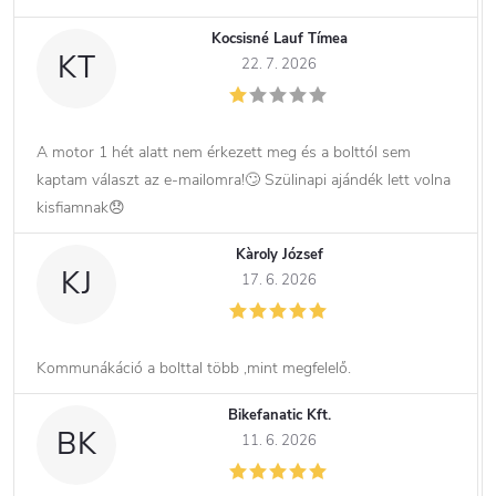
Kocsisné Lauf Tímea
KT
22. 7. 2026
A motor 1 hét alatt nem érkezett meg és a bolttól sem
kaptam választ az e-mailomra!🙄 Szülinapi ajándék lett volna
kisfiamnak😞
Kàroly József
KJ
17. 6. 2026
Kommunákáció a bolttal több ,mint megfelelő.
Bikefanatic Kft.
BK
11. 6. 2026