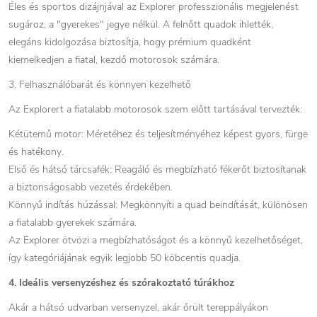
Éles és sportos dizájnjával az Explorer professzionális megjelenést
sugároz, a "gyerekes" jegye nélkül. A felnőtt quadok ihlették,
elegáns kidolgozása biztosítja, hogy prémium quadként
kiemelkedjen a fiatal, kezdő motorosok számára.
3. Felhasználóbarát és könnyen kezelhető
Az Explorert a fiatalabb motorosok szem előtt tartásával tervezték:
Kétütemű motor: Méretéhez és teljesítményéhez képest gyors, fürge
és hatékony.
Első és hátsó tárcsafék: Reagáló és megbízható fékerőt biztosítanak
a biztonságosabb vezetés érdekében.
Könnyű indítás húzással: Megkönnyíti a quad beindítását, különösen
a fiatalabb gyerekek számára.
Az Explorer ötvözi a megbízhatóságot és a könnyű kezelhetőséget,
így kategóriájának egyik legjobb 50 köbcentis quadja.
4. Ideális versenyzéshez és szórakoztató túrákhoz
Akár a hátsó udvarban versenyzel, akár őrült tereppályákon