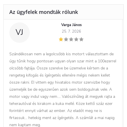
Varga János
VJ
25. 7. 2026
Szándékosan nem a legolcsóbb kis motort választottam de
úgy tűnik hogy pontosan ugyan olyan szar mint a 100ezerrel
olcsóbb fajtája. Össze szerelve be üzemelve kértem de a
rengeteg kifogás és ígérgetés ellenére mégis nekem kellet
össze rakni. El vittem egy hivatalos motor szervizbe hogy
üzemeljék be de egyszerűen azok sem boldogulnak vele. A
motor vagy indul vagy nem…. Valószínűleg át megyek rajta a
teherautóval és kirakom a kuka mellé. Köze kettő száz ezer
forintért ennyit várhat az ember. Az eladót meg ne is
firtassuk… hetekig ment az ígérgetés. A számlát a mai napig
nem kaptam meg.