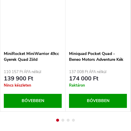
MiniRocket MiniWarrior 49cc
Miniquad Pocket Quad -
Gyerek Quad Zöld
Beneo Motors Adventure Kék
110 157 Ft ÁFA nélkül
137 008 Ft ÁFA nélkül
139 900 Ft
174 000 Ft
Nincs készleten
Raktáron
BŐVEBBEN
BŐVEBBEN