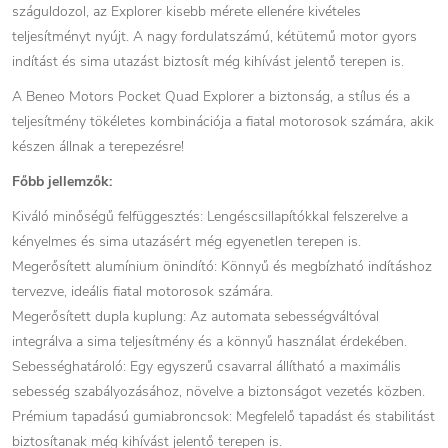
száguldozol, az Explorer kisebb mérete ellenére kivételes
teljesítményt nyújt. A nagy fordulatszámú, kétütemű motor gyors
indítást és sima utazást biztosít még kihívást jelentő terepen is.
A Beneo Motors Pocket Quad Explorer a biztonság, a stílus és a
teljesítmény tökéletes kombinációja a fiatal motorosok számára, akik
készen állnak a terepezésre!
Főbb jellemzők:
Kiváló minőségű felfüggesztés: Lengéscsillapítókkal felszerelve a
kényelmes és sima utazásért még egyenetlen terepen is.
Megerősített alumínium önindító: Könnyű és megbízható indításhoz
tervezve, ideális fiatal motorosok számára.
Megerősített dupla kuplung: Az automata sebességváltóval
integrálva a sima teljesítmény és a könnyű használat érdekében.
Sebességhatároló: Egy egyszerű csavarral állítható a maximális
sebesség szabályozásához, növelve a biztonságot vezetés közben.
Prémium tapadású gumiabroncsok: Megfelelő tapadást és stabilitást
biztosítanak még kihívást jelentő terepen is.