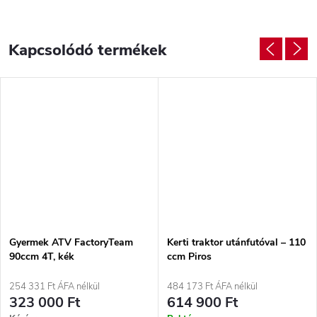
Kapcsolódó termékek
Gyermek ATV FactoryTeam
Kerti traktor utánfutóval – 110
90ccm 4T, kék
ccm Piros
254 331 Ft ÁFA nélkül
484 173 Ft ÁFA nélkül
323 000 Ft
614 900 Ft