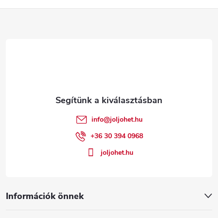
L
á
b
l
é
info
@
joljohet.hu
c
+36 30 394 0968
joljohet.hu
Információk önnek