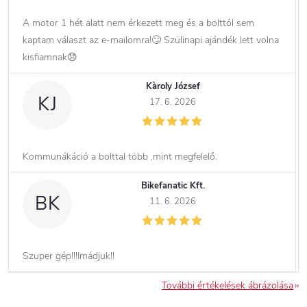
A motor 1 hét alatt nem érkezett meg és a bolttól sem
kaptam választ az e-mailomra!🙄 Szülinapi ajándék lett volna
kisfiamnak😞
Kàroly József
KJ
17. 6. 2026
Kommunákáció a bolttal több ,mint megfelelő.
Bikefanatic Kft.
BK
11. 6. 2026
Szuper gép!!!Imádjuk!!
További értékelések ábrázolása