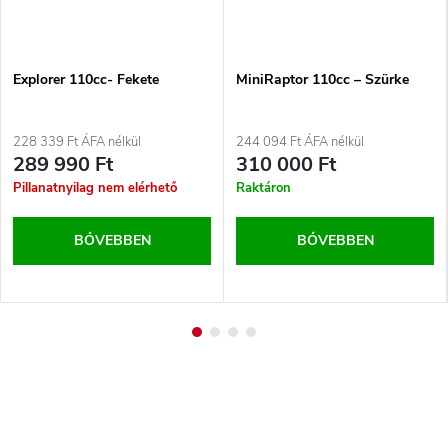
Explorer 110cc- Fekete
MiniRaptor 110cc – Szürke
228 339 Ft ÁFA nélkül
244 094 Ft ÁFA nélkül
289 990 Ft
310 000 Ft
Pillanatnyilag nem elérhető
Raktáron
BŐVEBBEN
BŐVEBBEN