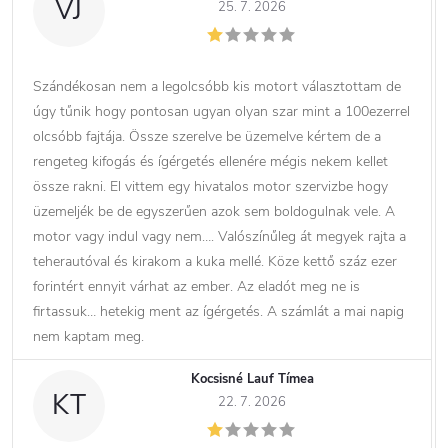
VJ
25. 7. 2026
Szándékosan nem a legolcsóbb kis motort választottam de
úgy tűnik hogy pontosan ugyan olyan szar mint a 100ezerrel
olcsóbb fajtája. Össze szerelve be üzemelve kértem de a
rengeteg kifogás és ígérgetés ellenére mégis nekem kellet
össze rakni. El vittem egy hivatalos motor szervizbe hogy
üzemeljék be de egyszerűen azok sem boldogulnak vele. A
motor vagy indul vagy nem…. Valószínűleg át megyek rajta a
teherautóval és kirakom a kuka mellé. Köze kettő száz ezer
forintért ennyit várhat az ember. Az eladót meg ne is
firtassuk… hetekig ment az ígérgetés. A számlát a mai napig
nem kaptam meg.
Kocsisné Lauf Tímea
KT
22. 7. 2026