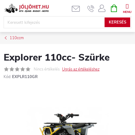
Ugrás
KOSÁR
a
fő
KERESÉS
tartalomhoz
110ccm
Explorer 110cc- Szürke
Nincs értékelés
Ugrás az értékeléshez
Kód:
EXPLR110GR