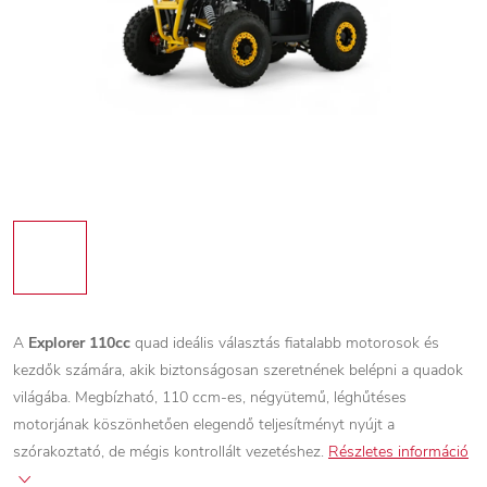
A
Explorer 110cc
quad ideális választás fiatalabb motorosok és
kezdők számára, akik biztonságosan szeretnének belépni a quadok
világába. Megbízható, 110 ccm-es, négyütemű, léghűtéses
motorjának köszönhetően elegendő teljesítményt nyújt a
szórakoztató, de mégis kontrollált vezetéshez.
Részletes információ