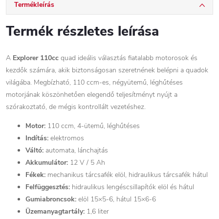
Termékleírás
Termék részletes leírása
A
Explorer 110cc
quad ideális választás fiatalabb motorosok és
kezdők számára, akik biztonságosan szeretnének belépni a quadok
világába. Megbízható, 110 ccm-es, négyütemű, léghűtéses
motorjának köszönhetően elegendő teljesítményt nyújt a
szórakoztató, de mégis kontrollált vezetéshez.
Motor:
110 ccm, 4-ütemű, léghűtéses
Indítás:
elektromos
Váltó:
automata, lánchajtás
Akkumulátor:
12 V / 5 Ah
Fékek:
mechanikus tárcsafék elöl, hidraulikus tárcsafék hátul
Felfüggesztés:
hidraulikus lengéscsillapítók elöl és hátul
Gumiabroncsok:
elöl 15×5-6, hátul 15×6-6
Üzemanyagtartály:
1,6 liter