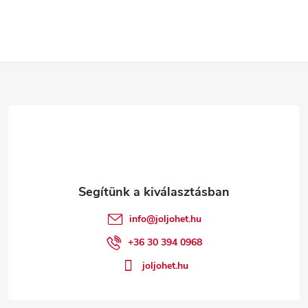
L
á
b
l
é
info
@
joljohet.hu
c
+36 30 394 0968
joljohet.hu