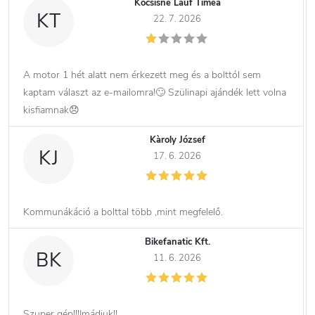
Kocsisné Lauf Tímea
KT
22. 7. 2026
A motor 1 hét alatt nem érkezett meg és a bolttól sem
kaptam választ az e-mailomra!🙄 Szülinapi ajándék lett volna
kisfiamnak😞
Kàroly József
KJ
17. 6. 2026
Kommunákáció a bolttal több ,mint megfelelő.
Bikefanatic Kft.
BK
11. 6. 2026
Szuper gép!!!Imádjuk!!