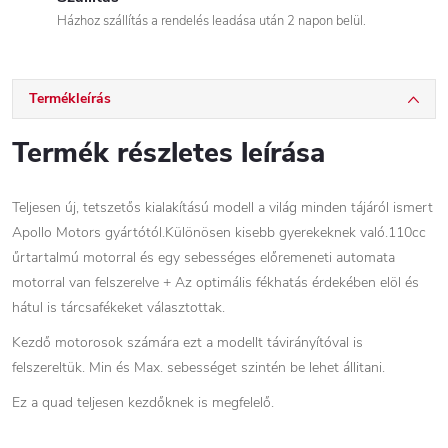
Házhoz szállítás a rendelés leadása után 2 napon belül.
Termékleírás
Termék részletes leírása
Teljesen új, tetszetős kialakítású modell a világ minden tájáról ismert
Apollo Motors gyártótól.Különösen kisebb gyerekeknek való.110cc
űrtartalmú motorral és egy sebességes előremeneti automata
motorral van felszerelve + Az optimális fékhatás érdekében elöl és
hátul is tárcsafékeket választottak.
Kezdő motorosok számára ezt a modellt távirányítóval is
felszereltük. Min és Max. sebességet szintén be lehet állitani.
Ez a quad teljesen kezdőknek is megfelelő.