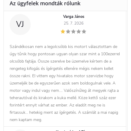
Varga János
VJ
25. 7. 2026
Szándékosan nem a legolcsóbb kis motort választottam de
úgy tűnik hogy pontosan ugyan olyan szar mint a 100ezerrel
olcsóbb fajtája. Össze szerelve be üzemelve kértem de a
rengeteg kifogás és ígérgetés ellenére mégis nekem kellet
össze rakni. El vittem egy hivatalos motor szervizbe hogy
üzemeljék be de egyszerűen azok sem boldogulnak vele. A
motor vagy indul vagy nem…. Valószínűleg át megyek rajta a
teherautóval és kirakom a kuka mellé. Köze kettő száz ezer
forintért ennyit várhat az ember. Az eladót meg ne is
firtassuk… hetekig ment az ígérgetés. A számlát a mai napig
nem kaptam meg.