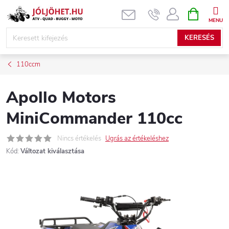
Ugrás
KOSÁR
a
fő
KERESÉS
tartalomhoz
110ccm
Apollo Motors
MiniCommander 110cc
Nincs értékelés
Ugrás az értékeléshez
Kód:
Változat kiválasztása