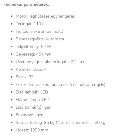
Technikai paraméterek:
Motor: léghűtéses egyhengeres
Térfogat: 110 cc
Indítás: elektromos indító
Sebességváltó: Automata
Teljesítmény: 5 kW
Sebesség: 45 km/h
Üzemanyagtartály térfogata: 2,2 liter
Kerekek: 16x8-7
Felnik: 7"
Fékek: hidraulikus tárcsa (első és hátsó tengely)
Első lámpák: LED
Hátsó lámpa: LED
Első lökhárító: Igen
Fuvarozó: Igen
Száraz tömeg: 95 kg Maximális terhelés - 80 kg
Hossz: 1290 mm