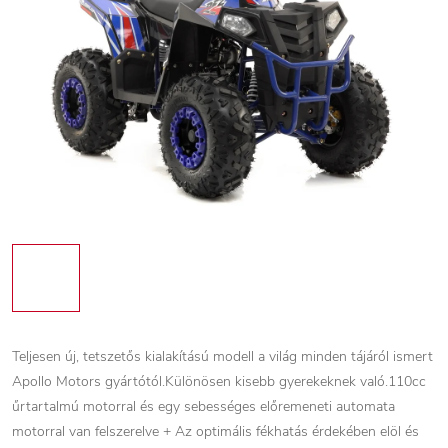
Teljesen új, tetszetős kialakítású modell a világ minden tájáról ismert
Apollo Motors gyártótól.Különösen kisebb gyerekeknek való.110cc
űrtartalmú motorral és egy sebességes előremeneti automata
motorral van felszerelve + Az optimális fékhatás érdekében elöl és